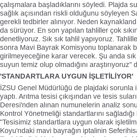
çalışmalara başladıklarını söyledi. Plajda s
sağlık açısından riskli olduğunu söyleyen S
gerekli tedbirler alınıyor. Neden kaynakland
da sürüyor. En son yapılan tahliller çok sıkı
denetliyoruz. Sık sık tahlil yapıyoruz. Tahlill
sonra Mavi Bayrak Komisyonu toplanarak bu 
girilmeyeceğine karar verecek. Şu anda sı
suyun temiz olup olmadığını araştırıyoruz" 
'STANDARTLARA UYGUN İŞLETİLİYOR'
İZSU Genel Müdürlüğü de plajdaki sorunla ilg
yaptı. Arıtma tesisi çıkışından ve tesis suları
Deresi'nden alınan numunelerin analiz sonuçl
Kontrol Yönetmeliği standartlarını sağladığı 
"Tesisimiz standartlara uygun olarak işletil
Koyu'ndaki mavi bayrağın iptalinin Seferihis