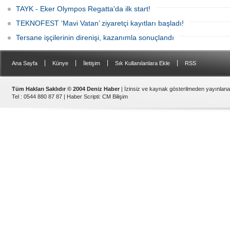
TAYK - Eker Olympos Regatta'da ilk start!
TEKNOFEST ‘Mavi Vatan’ ziyaretçi kayıtları başladı!
Tersane işçilerinin direnişi, kazanımla sonuçlandı
|
|
|
|
Ana Sayfa
Künye
İletişim
Sık Kullanılanlara Ekle
RSS
Tüm Hakları Saklıdır © 2004 Deniz Haber
| İzinsiz ve kaynak gösterilmeden yayınlan
Tel : 0544 880 87 87 |
Haber Scripti
:
CM Bilişim