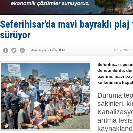
Denizcilik
Türkiye’den
‘14. Olymp
Taksi Botla
Seferihisar'da mavi bayraklı plaj
TÜRKLİM Ba
sürüyor
Ana Sayfa
»
GÜNDEM
07.07.2018 1
Seferihisar ilçes
denetimlerde, de
üzerine, mavi bayr
kullanımına kapatı
Duruma tep
sakinleri, ki
Kanalizasyo
arıtma tesi
kaynaklandı