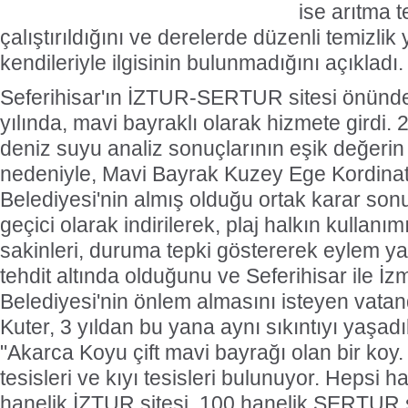
ise arıtma t
çalıştırıldığını ve derelerde düzenli temizlik ya
kendileriyle ilgisinin bulunmadığını açıkladı.
Seferihisar'ın İZTUR-SERTUR sitesi önündek
yılında, mavi bayraklı olarak hizmete girdi. 
deniz suyu analiz sonuçlarının eşik değeri
nedeniyle, Mavi Bayrak Kuzey Ege Kordinat
Belediyesi'nin almış olduğu ortak karar so
geçici olarak indirilerek, plaj halkın kullanı
sakinleri, duruma tepki göstererek eylem yap
tehdit altında olduğunu ve Seferihisar ile İ
Belediyesi'nin önlem almasını isteyen vata
Kuter, 3 yıldan bu yana aynı sıkıntıyı yaşadı
"Akarca Koyu çift mavi bayrağı olan bir koy
tesisleri ve kıyı tesisleri bulunuyor. Hepsi h
hanelik İZTUR sitesi, 100 hanelik SERTUR s