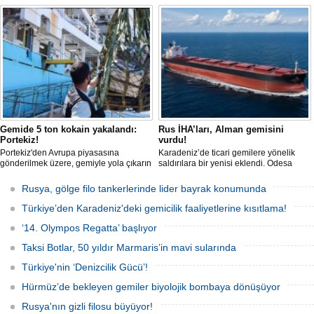
tanker, römorkör eşliğinde güvenli
güvenli bir şekilde ulaştı. Saldırıda can
şekilde demirleme sahasına alındı.
kaybı yaşanmadı, ancak büyük çapta
maddi hasar oluştu.
Gemide 5 ton kokain yakalandı:
Rus İHA’ları, Alman gemisini
Portekiz!
vurdu!
Portekiz'den Avrupa piyasasına
Karadeniz’de ticari gemilere yönelik
gönderilmek üzere, gemiyle yola çıkarın
saldırılara bir yenisi eklendi. Odesa
5 ton kokain, Portekiz polisi ile Portekiz
açıklarında birden fazla İHA’nın hedef
hava ve deniz kuvvetlerinin
aldığı Alman işletmesindeki Emil
Rusya, gölge filo tankerlerinde lider bayrak konumunda
operasyonuyla durduruldu. Operasyon
gemisinde yangın çıktı; teknik sistemler
kapsamında, gemideki iki yabancı
durunca mürettebat tahliye edildi.
Türkiye’den Karadeniz'deki gemicilik faaliyetlerine kısıtlama!
uyruklu kişi bir gemi mürettebatı
gözaltına alındı.
‘14. Olympos Regatta’ başlıyor
Taksi Botlar, 50 yıldır Marmaris’in mavi sularında
Türkiye'nin ‘Denizcilik Gücü’!
Hürmüz’de bekleyen gemiler biyolojik bombaya dönüşüyor
Rusya'nın gizli filosu büyüyor!