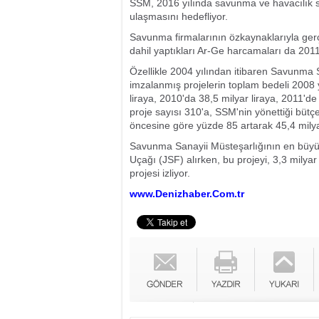
SSM, 2016 yılında savunma ve havacılık se
ulaşmasını hedefliyor.
Savunma firmalarının özkaynaklarıyla gerçe
dahil yaptıkları Ar-Ge harcamaları da 2011
Özellikle 2004 yılından itibaren Savunma S
imzalanmış projelerin toplam bedeli 2008 y
liraya, 2010'da 38,5 milyar liraya, 2011'de 
proje sayısı 310'a, SSM'nin yönettiği bütç
öncesine göre yüzde 85 artarak 45,4 milyar
Savunma Sanayii Müsteşarlığının en büyük 
Uçağı (JSF) alırken, bu projeyi, 3,3 milyar 
projesi izliyor.
www.Denizhaber.Com.tr