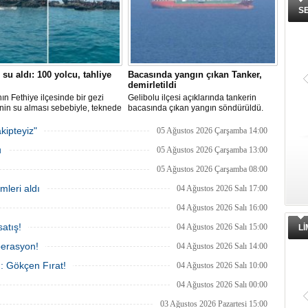
S
 su aldı: 100 yolcu, tahliye
Bacasında yangın çıkan Tanker,
demirletildi
ın Fethiye ilçesinde bir gezi
Gelibolu ilçesi açıklarında tankerin
nin su alması sebebiyle, teknede
bacasında çıkan yangın söndürüldü.
 100 yolcu tahliye edildi,
Tanker, ardından Şevketiye Demir
in batmaması için bölgede
Sahası'na demirletildi.
kipteyiz"
05 Ağustos 2026 Çarşamba 14:00
a çalışması başlatıldı.
u
05 Ağustos 2026 Çarşamba 13:00
05 Ağustos 2026 Çarşamba 08:00
mleri aldı
04 Ağustos 2026 Salı 17:00
04 Ağustos 2026 Salı 16:00
atış!
04 Ağustos 2026 Salı 15:00
L
perasyon!
04 Ağustos 2026 Salı 14:00
ı: Gökçen Fırat!
04 Ağustos 2026 Salı 10:00
04 Ağustos 2026 Salı 00:00
03 Ağustos 2026 Pazartesi 15:00