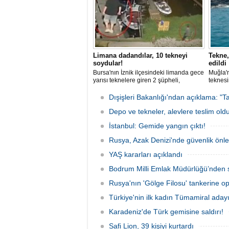
Limana dadandılar, 10 tekneyi
Tekne,
soydular!
edildi
Bursa'nın İznik ilçesindeki limanda gece
Muğla'n
yarısı teknelere giren 2 şüpheli,
teknesi
elektronik cihazlar ve değerli eşyalar
bulunan
çaldı. Olay, güvenlik kameralarına
teknen
Dışişleri Bakanlığı'ndan açıklama: "Ta
yansıdı, tekne sahiplerinin ihbarıyla
kurtarm
jandarma inceleme başlattı.
Depo ve tekneler, alevlere teslim old
İstanbul: Gemide yangın çıktı!
Rusya, Azak Denizi'nde güvenlik önle
YAŞ kararları açıklandı
Bodrum Milli Emlak Müdürlüğü’nden s
Rusya'nın 'Gölge Filosu' tankerine o
Türkiye'nin ilk kadın Tümamiral aday
Karadeniz'de Türk gemisine saldırı!
Safi Lion, 39 kişiyi kurtardı