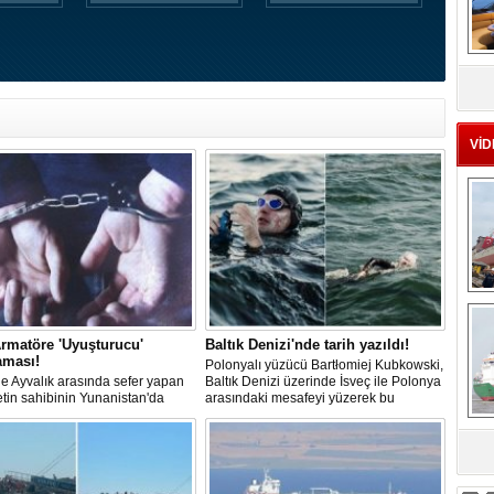
MS
eu
VİD
Ç
rmatöre 'Uyuşturucu'
Baltık Denizi'nde tarih yazıldı!
aması!
Polonyalı yüzücü Bartłomiej Kubkowski,
 ile Ayvalık arasında sefer yapan
Baltık Denizi üzerinde İsveç ile Polonya
ketin sahibinin Yunanistan'da
arasındaki mesafeyi yüzerek bu
dığı bildirildi.
başarının ilk örneği olarak tarihe geçti.
sa