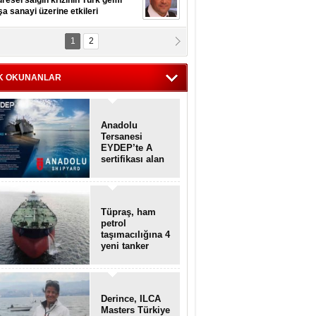
resel salgın krizinin Türk gemi
şa sanayi üzerine etkileri
1
2
pt. MESUT AZMİ GÖKSOY
lavuz kaptan kardeşlerime
hafen...
K OKUNANLAR
Anadolu
Tersanesi
EYDEP’te A
sertifikası alan
ilk tersane oldu
Tüpraş, ham
petrol
taşımacılığına 4
yeni tanker
daha ekliyor
Derince, ILCA
Masters Türkiye