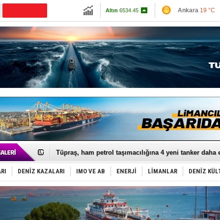
13798.82
Ankara
19 °C
Altın
6534.45
İzmir
24 °C
Dolar
47.6913
Antalya
24 °C
Euro
54.9777
Muğla
20 °C
Çanakkale
23 
Anadolu Tersanesi EYDEP’te A sertifikası alan ilk ter
Derince, ILCA Masters Türkiye Şampiyonası’na ev sah
Tüpraş, ham petrol taşımacılığına 4 yeni tanker daha 
İTU AUV, Dünya’da 2. oldu!
LNG taşımacılığında maliyetler katlandı
RI
DENİZ KAZALARI
IMO VE AB
ENERJİ
LİMANLAR
DENİZ KÜL
PROYAD, yat mürettebatı için yurt dışı harcı için düze
Türkiye-Irak enerji hattında yeni dönem başlıyor
Türk Armatöre 'Uyuşturucu' tutuklaması!
Deniz turizminde yeni ‘Ceza Rejimi’!
DÖDER, 28. Dönem Yönetim Kurulu Başkanını seçti!