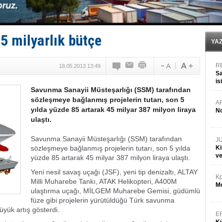
Fairline, Türkiye’de ‘SoleMarin’i seçti
Baltık Denizi'nde tarih yazıldı!
Runit kubbesi okyanusun derinliklerinde halkı tehdit 
Limana dadandılar, 10 tekneyi soydular!
5 milyarlık bütçe
Türk Loydu’na Süveyş tonaj yetkisi
YA
R
18.05.2013 13:49
Sa
is
Savunma Sanayii Müsteşarlığı (SSM) tarafından
da
sözleşmeye bağlanmış projelerin tutarı, son 5
A
yılda yüzde 85 artarak 45 milyar 387 milyon liraya
No
ulaştı.
Savunma Sanayii Müsteşarlığı (SSM) tarafından
J
sözleşmeye bağlanmış projelerin tutarı, son 5 yılda
Ki
v
yüzde 85 artarak 45 milyar 387 milyon liraya ulaştı.
Yeni nesil savaş uçağı (JSF), yeni tip denizaltı, ALTAY
Kp
Milli Muharebe Tankı, ATAK Helikopteri, A400M
Mo
ulaştırma uçağı, MİLGEM Muharebe Gemisi, güdümlü
füze gibi projelerin yürütüldüğü Türk savunma
üyük artış gösterdi.
E