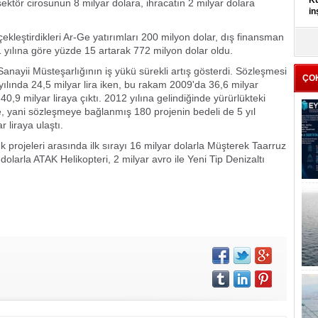
Kü
ktör cirosunun 8 milyar dolara, ihracatın 2 milyar dolara
in
kleştirdikleri Ar-Ge yatırımları 200 milyon dolar, dış finansman
K
 yılına göre yüzde 15 artarak 772 milyon dolar oldu.
Kı
it
anayii Müsteşarlığının iş yükü sürekli artış gösterdi. Sözleşmesi
ÇO
ılında 24,5 milyar lira iken, bu rakam 2009'da 36,6 milyar
40,9 milyar liraya çıktı. 2012 yılına gelindiğinde yürürlükteki
e, yani sözleşmeye bağlanmış 180 projenin bedeli de 5 yıl
 liraya ulaştı.
projeleri arasında ilk sırayı 16 milyar dolarla Müşterek Taarruz
dolarla ATAK Helikopteri, 2 milyar avro ile Yeni Tip Denizaltı