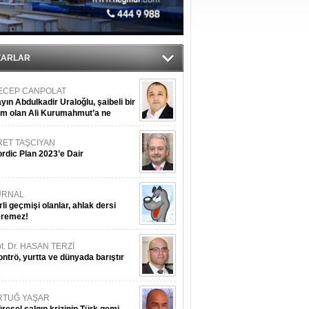
ediyor
ZARLAR
ECEP CANPOLAT
yın Abdulkadir Uraloğlu, şaibeli bir
im olan Ali Kurumahmut’a ne
nışıyorsunuz?
RET TAŞCIYAN
rdic Plan 2023’e Dair
URNAL
rli geçmişi olanlar, ahlak dersi
eremez!
t. Dr. HASAN TERZİ
ntrö, yurtta ve dünyada barıştır
RTUĞ YAŞAR