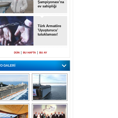
Şampiyonası’na
ev sahipliği
yapacak
Türk Armatöre
'Uyuşturucu'
tutuklaması!
|
|
DÜN
BU HAFTA
BU AY
O GALERİ
emi içinde gemi” 
Dünyada tek! 
konsepti ile MSC 
Denizaltı yüzer 
Splendida
havuzu intikal 
seyrine başladı