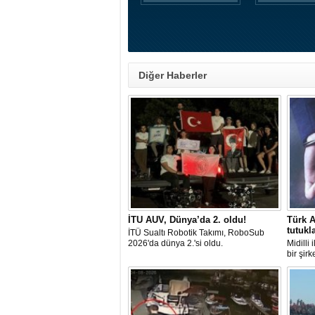
Diğer Haberler
İTU AUV, Dünya’da 2. oldu!
Türk A
tutukl
İTÜ Sualtı Robotik Takımı, RoboSub
2026'da dünya 2.'si oldu.
Midilli
bir şir
tutuklan