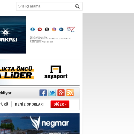
°C
sane oldu
ipliği yapacak
ekliyor
TÜRÜ
DENİZ SPORLARI
DİĞER »
nleme istiyor