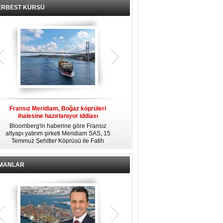
ERBEST KÜRSÜ
Fransız Meridiam, Boğaz köprüleri
Kendi yat limanına sahip en pahalı
ihalesine hazırlanıyor iddiası
özel adalar
Bloomberg'in haberine göre Fransız
Dünyanın en zengin insanlarından
altyapı yatırım şirketi Meridiam SAS, 15
bazıları için yaşam tarzının bir parçası
Temmuz Şehitler Köprüsü ile Fatih
sadece bir süper yat değil, aynı
R
Sultan Mehmet Köprüsü'nün
zamanda kendi yat limanı, helikopter
özelleştirilmesine yönelik ihaleyle
pisti ve seçkin villaları da içeren koca
ilgileniyor.
bir özel adadır.
İMANLAR