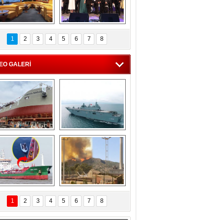
C'den 55 milyon 
5. Bosphorus Ship 
roluk turizm geliri 
Brokers Dinner, 
1
2
3
4
5
6
7
8
müjdesi
İstanbul’da yapıldı
EO GALERİ
eksan Tersanesi, 
TCG Anadolu, 
Başaran Bayrak 
tersane teknik 
tankerini suya 
seyrini tamamladı
indirdi
Göçmenlerin 
Milas’taki yangın 
imdadına Türk 
yeniden termik 
1
2
3
4
5
6
7
8
hipli MINA DENIZ 
santrallere doğru 
yetişti
ilerliyor