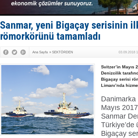
TAYK - Eke
İstanbul v
TEKNOFEST 
Tersane işç
Sanmar, yeni Bigaçay serisinin ilk
İngiliz akt
römorkörünü tamamladı
Ana Sayfa
»
SEKTÖRDEN
03.09.2018 1
Svitzer’in Mayıs 
Denizcilik tarafın
Bigaçay serisi rö
Limanı’nda hizme
Danimarka m
Mayıs 2017’
Sanmar Deni
Türkiye’de ü
Bigaçay ser