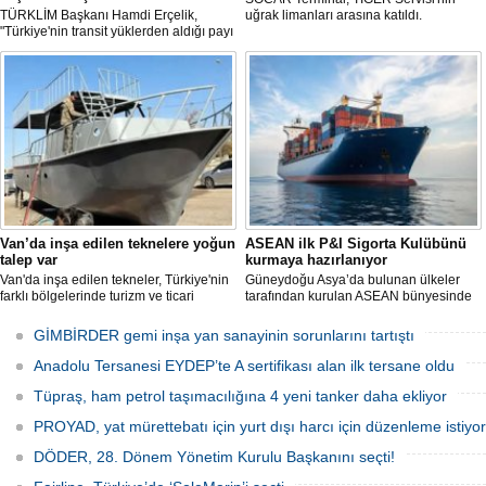
TÜRKLİM Başkanı Hamdi Erçelik,
uğrak limanları arasına katıldı.
"Türkiye'nin transit yüklerden aldığı payı
artırmak için kamu-özel sektör
eşgüdümünü güçlendirmeli; liman,
demiryolu, kara yolu ve dijital altyapı
yatırımlarını bütüncül bir anlayışla
hayata geçirmeliyiz" dedi.
Van’da inşa edilen teknelere yoğun
ASEAN ilk P&I Sigorta Kulübünü
talep var
kurmaya hazırlanıyor
Van'da inşa edilen tekneler, Türkiye'nin
Güneydoğu Asya’da bulunan ülkeler
farklı bölgelerinde turizm ve ticari
tarafından kurulan ASEAN bünyesinde
faaliyetlerde kullanılmak üzere deniz ve
hizmet veren Gemi Sahipleri Dernekleri
göllerle buluşuyor. Müşterilerin
Federasyonu (FASA), ASEAN’ın ilk
GİMBİRDER gemi inşa yan sanayinin sorunlarını tartıştı
taleplerine göre özel olarak tasarlanan
Koruma ve Tazminat Sigortası (P&I)
tekneler, donanım ve özelliklerine göre
Kulübünü kurmak için çalışma
Anadolu Tersanesi EYDEP’te A sertifikası alan ilk tersane oldu
şekillendirilerek teslim ediliyor.
yürütüyor.
Tüpraş, ham petrol taşımacılığına 4 yeni tanker daha ekliyor
PROYAD, yat mürettebatı için yurt dışı harcı için düzenleme istiyor
DÖDER, 28. Dönem Yönetim Kurulu Başkanını seçti!