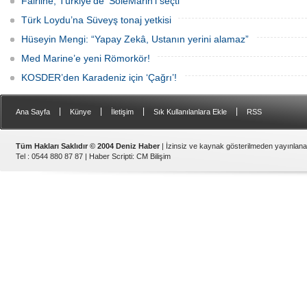
Fairline, Türkiye’de ‘SoleMarin’i seçti
Türk Loydu’na Süveyş tonaj yetkisi
Hüseyin Mengi: “Yapay Zekâ, Ustanın yerini alamaz”
Med Marine’e yeni Römorkör!
KOSDER’den Karadeniz için ‘Çağrı’!
|
|
|
|
Ana Sayfa
Künye
İletişim
Sık Kullanılanlara Ekle
RSS
Tüm Hakları Saklıdır © 2004 Deniz Haber
| İzinsiz ve kaynak gösterilmeden yayınlan
Tel : 0544 880 87 87 |
Haber Scripti
:
CM Bilişim