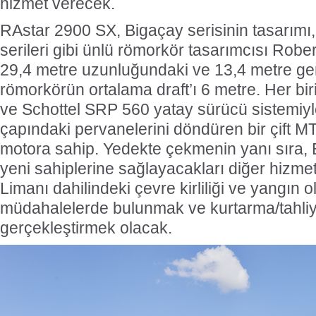
hizmet verecek.
RAstar 2900 SX, Bigaçay serisinin tasarımı
serileri gibi ünlü römorkör tasarımcısı Robert
29,4 metre uzunluğundaki ve 13,4 metre gen
römorkörün ortalama draft’ı 6 metre. Her b
ve Schottel SRP 560 yatay sürücü sistemiyl
çapındaki pervanelerini döndüren bir çift
motora sahip. Yedekte çekmenin yanı sıra, 
yeni sahiplerine sağlayacakları diğer hizme
Limanı dahilindeki çevre kirliliği ve yangın o
müdahalelerde bulunmak ve kurtarma/tahliy
gerçekleştirmek olacak.