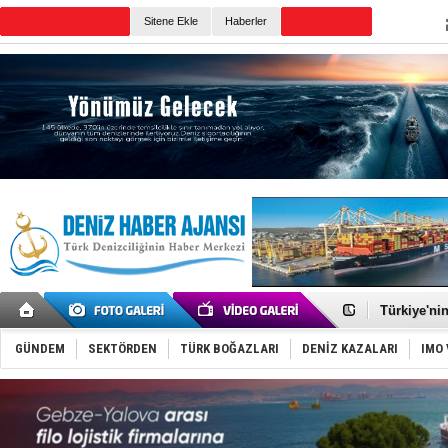
TURKISH MARITIME
Sitene Ekle
Haberler
CANLI YAYIN
Günün Haberleri
TÜRKLİM Ba
SOCAR da M
Türkiye'nin
Dünyanın e
Hürmüz’de
GÜNDEM
SEKTÖRDEN
TÜRK BOĞAZLARI
DENİZ KAZALARI
IMO 
Rusya'nın g
Keşfedildi
D-Marin, A
Van’da inş
ASEAN ilk 