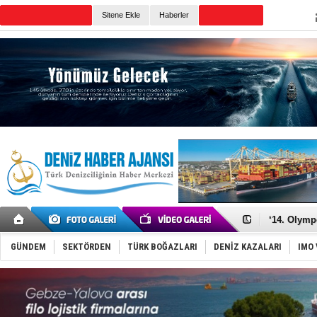
Sitene Ekle
Haberler
Günün Haberleri
Denizcilik
Türkiye’den
‘14. Olymp
Taksi Botla
TÜRKLİM Ba
GÜNDEM
SEKTÖRDEN
TÜRK BOĞAZLARI
DENİZ KAZALARI
IMO 
SOCAR da M
Türkiye'nin
Dünyanın e
Hürmüz’de
Rusya'nın g