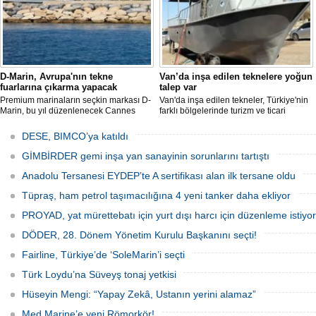
D-Marin, Avrupa'nın tekne
Van’da inşa edilen teknelere yoğun
fuarlarına çıkarma yapacak
talep var
Premium marinaların seçkin markası D-
Van'da inşa edilen tekneler, Türkiye'nin
Marin, bu yıl düzenlenecek Cannes
farklı bölgelerinde turizm ve ticari
Yachting Festival ve Cenova
faaliyetlerde kullanılmak üzere deniz ve
Uluslararası Tekne Fuarı'nda
göllerle buluşuyor. Müşterilerin
DESE, BIMCO’ya katıldı
ziyaretçileriyle yeniden buluşmaya
taleplerine göre özel olarak tasarlanan
hazırlanıyor.
tekneler, donanım ve özelliklerine göre
GİMBİRDER gemi inşa yan sanayinin sorunlarını tartıştı
şekillendirilerek teslim ediliyor.
Anadolu Tersanesi EYDEP’te A sertifikası alan ilk tersane oldu
Tüpraş, ham petrol taşımacılığına 4 yeni tanker daha ekliyor
PROYAD, yat mürettebatı için yurt dışı harcı için düzenleme istiyor
DÖDER, 28. Dönem Yönetim Kurulu Başkanını seçti!
Fairline, Türkiye’de ‘SoleMarin’i seçti
Türk Loydu’na Süveyş tonaj yetkisi
Hüseyin Mengi: “Yapay Zekâ, Ustanın yerini alamaz”
Med Marine’e yeni Römorkör!