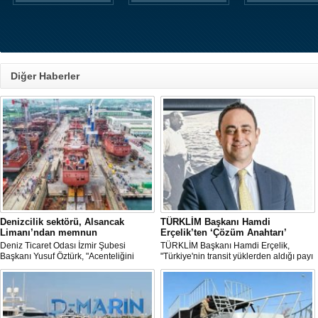
Diğer Haberler
Denizcilik sektörü, Alsancak
TÜRKLİM Başkanı Hamdi
Limanı’ndan memnun
Erçelik’ten ‘Çözüm Anahtarı’
Deniz Ticaret Odası İzmir Şubesi
TÜRKLİM Başkanı Hamdi Erçelik,
Başkanı Yusuf Öztürk, "Acenteliğini
"Türkiye'nin transit yüklerden aldığı payı
yaptığımız gemi sayesinde süreci
artırmak için kamu-özel sektör
baştan sona takip etme fırsatı buldum.
eşgüdümünü güçlendirmeli; liman,
İlk günden itibaren hizmet anlayışındaki
demiryolu, kara yolu ve dijital altyapı
değişimi hissettik. Operasyonlar çok
yatırımlarını bütüncül bir anlayışla
hızlı şekilde tamamlandı" dedi
hayata geçirmeliyiz" dedi.