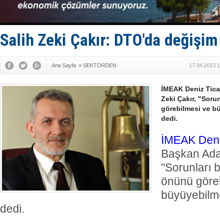
Keşfedildi
D-Marin, A
Van’da inş
ASEAN ilk 
Salih Zeki Çakır: DTO'da değişim
TAYK - Eke
Ana Sayfa
»
SEKTÖRDEN
17.04.2013 1
İMEAK Deniz Tica
Zeki Çakır, "Soru
görebilmesi ve b
dedi.
İMEAK
Deni
Başkan Ad
"Sorunları b
önünü göre
büyüyebilm
dedi.