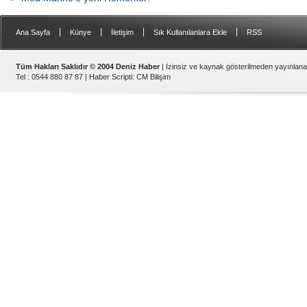
|
|
|
|
Ana Sayfa
Künye
İletişim
Sık Kullanılanlara Ekle
RSS
Tüm Hakları Saklıdır © 2004 Deniz Haber
| İzinsiz ve kaynak gösterilmeden yayınlan
Tel : 0544 880 87 87 |
Haber Scripti
:
CM Bilişim