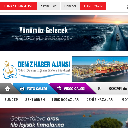
TURKISH MARITIME
Sitene Ekle
Haberler
CANLI YAYIN
Günün Haberleri
‘14. Olymp
Taksi Botla
TÜRKLİM Ba
SOCAR da M
Türkiye'nin
Dünyanın e
GÜNDEM
SEKTÖRDEN
TÜRK BOĞAZLARI
DENİZ KAZALARI
IMO 
Hürmüz’de
Rusya'nın g
Keşfedildi
D-Marin, A
Van’da inş