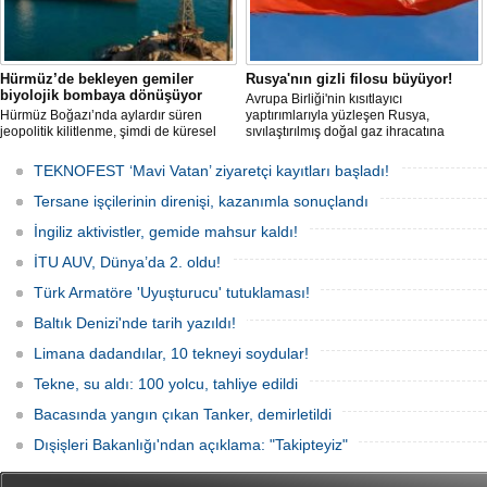
Hürmüz’de bekleyen gemiler
Rusya'nın gizli filosu büyüyor!
biyolojik bombaya dönüşüyor
Avrupa Birliği'nin kısıtlayıcı
Hürmüz Boğazı’nda aylardır süren
yaptırımlarıyla yüzleşen Rusya,
jeopolitik kilitlenme, şimdi de küresel
sıvılaştırılmış doğal gaz ihracatına
ölçekte bir çevre felaketinin kapısını
devam edebilmek için gizli bir filo
aralamış olabilir. Sıcak sularda
geliştiriyor.
TEKNOFEST ‘Mavi Vatan’ ziyaretçi kayıtları başladı!
hareketsiz bekleyen binden fazla gemi,
istilacı deniz canlıları için devasa bir
Tersane işçilerinin direnişi, kazanımla sonuçlandı
üreme merkezine dönüşmüş durumda.
İngiliz aktivistler, gemide mahsur kaldı!
İTU AUV, Dünya’da 2. oldu!
Türk Armatöre 'Uyuşturucu' tutuklaması!
Baltık Denizi'nde tarih yazıldı!
Limana dadandılar, 10 tekneyi soydular!
Tekne, su aldı: 100 yolcu, tahliye edildi
Bacasında yangın çıkan Tanker, demirletildi
Dışişleri Bakanlığı'ndan açıklama: "Takipteyiz"