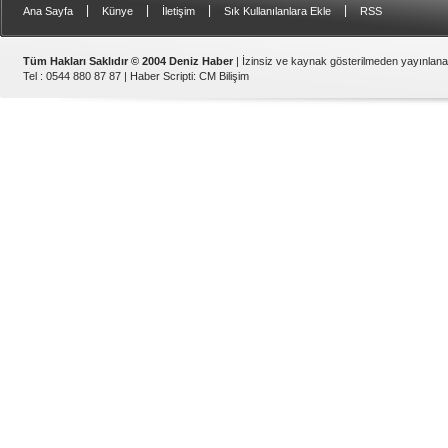
|
|
|
|
Ana Sayfa
Künye
İletişim
Sık Kullanılanlara Ekle
RSS
Tüm Hakları Saklıdır © 2004 Deniz Haber
| İzinsiz ve kaynak gösterilmeden yayınlan
Tel : 0544 880 87 87 |
Haber Scripti
:
CM Bilişim