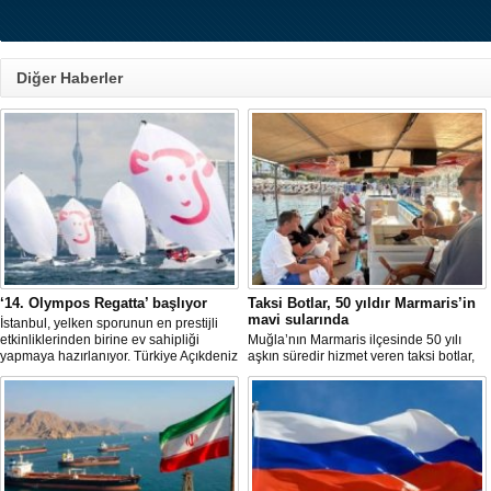
Diğer Haberler
‘14. Olympos Regatta’ başlıyor
Taksi Botlar, 50 yıldır Marmaris’in
mavi sularında
İstanbul, yelken sporunun en prestijli
etkinliklerinden birine ev sahipliği
Muğla’nın Marmaris ilçesinde 50 yılı
yapmaya hazırlanıyor. Türkiye Açıkdeniz
aşkın süredir hizmet veren taksi botlar,
Yarış Kulübü (TAYK), Türkiye Yelken
hem ulaşım hem de turistik gezi
Federasyonu ve Eker Süt Ürünleri iş
amacıyla kullanılmaya devam ediyor.
birliğiyle hayata geçirilecek olan 14.
TAYK - Eker Olympos Regatta, 7
Ağustos'ta start alacak ve 16 Ağustos'a
kadar deniz tutkunlarını bir araya
getirecek. "Rüzgâ