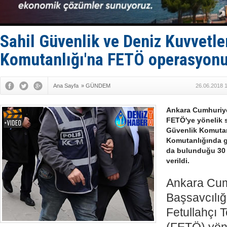
ASEAN ilk 
TAYK - Eke
İstanbul v
TEKNOFEST 
Sahil Güvenlik ve Deniz Kuvvetle
Komutanlığı'na FETÖ operasyonu
Ana Sayfa
»
GÜNDEM
26.06.2018 
Ankara Cumhuriye
FETÖ'ye yönelik 
Güvenlik Komutanl
Komutanlığında gö
da bulunduğu 30 k
verildi.
Ankara Cum
Başsavcılığ
Fetullahçı 