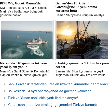
KIYEM-5, Göcek Marina’da!
Damen’den Türk Sahil
Güvenliği’ne 13 yeni arama
Kıyı Emniyeti Botu KIYEM-5, Göcek
kurtarma botu
Marina’ya bağlanarak bölgedeki
görevine başladı.
Damen Shipyards Group’un, Antalya
Serbest Bölgesi’ndeki stratejik üretim
üssü olan Damen Antalya, Türk Sahil
Güvenliği için kolları sıvıyor.
Mersin’de 148 gemi ve tekneye
6 balıkçı gemisine 138 bin lira para
yasal işlem yapıldı
cezası
Mersin’de Sahil Güvenlik Komutanlığı
Samsun'da, 6 balıkçı gemisine çeşitli
ekipleri, kentin huzur ve güvenliğini
suçlardan 138 bin 467 lira ceza verildi.
sağlamak amacıyla 2025 yılının ilk 5
ayında 7 bin 783 saat görev yaptı.
Sahil Güvenlik tarafından üretilen uzaktan kumandalı deniz arac
Denetimlerde 2 bin 549 gemi ve tekne
kontrol edilirken, kurallara uymayan
Balıkesir’de iki ayrı operasyonda 33 göçmen yakalandı
148’ine yasal işlem uygulandı.
Türk ve Yunan sahil ekibi yetkilileri toplanıyor!
Yunanistan'ın denize bıraktığı göçmenleri Türkiye kurtardı