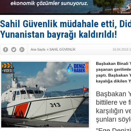
LNG taşıma
PROYAD, yat
Türkiye-Ir
Türk Armat
Sahil Güvenlik müdahale etti, Di
Yunanistan bayrağı kaldırıldı!
Ana Sayfa
»
SAHİL GÜVENLİK
16.04.2018 1
Başbakan Binali Y
yaşanan gerilimle 
yaptı. Başbakan Yı
kayalığa dikilen Y
Başbakan Yı
bittilere ve
karşılığın v
şunları söyl
"Ege Deniz