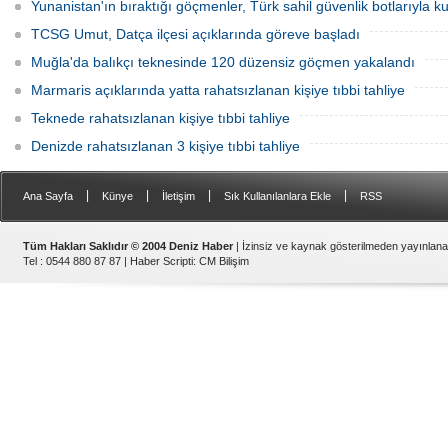
Yunanistan'ın bıraktığı göçmenler, Türk sahil güvenlik botlarıyla kur
TCSG Umut, Datça ilçesi açıklarında göreve başladı
Muğla'da balıkçı teknesinde 120 düzensiz göçmen yakalandı
Marmaris açıklarında yatta rahatsızlanan kişiye tıbbi tahliye
Teknede rahatsızlanan kişiye tıbbi tahliye
Denizde rahatsızlanan 3 kişiye tıbbi tahliye
|
|
|
|
Ana Sayfa
Künye
İletişim
Sık Kullanılanlara Ekle
RSS
Tüm Hakları Saklıdır © 2004 Deniz Haber
| İzinsiz ve kaynak gösterilmeden yayınlan
Tel : 0544 880 87 87 |
Haber Scripti
:
CM Bilişim