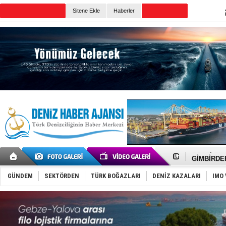
Sitene Ekle
Haberler
Günün Haberleri
İngiliz akt
FESCO, Kar
DESE, BIMC
GİMBİRDER 
35 milyon T
İnsansız c
GÜNDEM
SEKTÖRDEN
TÜRK BOĞAZLARI
DENİZ KAZALARI
IMO 
Yüzyıl son
Anadolu Te
Derince, I
Tüpraş, ha
İTU AUV, D