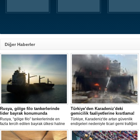
Diğer Haberler
Rusya, gölge filo tankerlerinde
Türkiye’den Karadeniz'deki
lider bayrak konumunda
gemicilik faaliyetlerine kısıtlama!
Rusya, “gölge filo” tankerlerinde en
Türkiye, Karadeniz'de artan güvenlik
fazla tercih edilen bayrak ülkesi haline
endişeleri nedeniyle ticari gemi trafiğini
geldi. Yaptırım baskısının artmasıyla
kısıtlamaya başladı. Bu durum,
birlikte çok sayıda tanker Rus bayrağına
bölgedeki gıda güvenliğini tehdit ediyor.
geçerken, bu durum küresel denizcilik