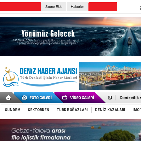
Sitene Ekle
Haberler
Günün Haberleri
Rusya, göl
Enejota ti
Denizcilik
Türkiye’den
‘14. Olymp
GÜNDEM
SEKTÖRDEN
TÜRK BOĞAZLARI
DENİZ KAZALARI
IMO 
Taksi Botla
TÜRKLİM Ba
SOCAR da M
Türkiye'nin
Dünyanın e