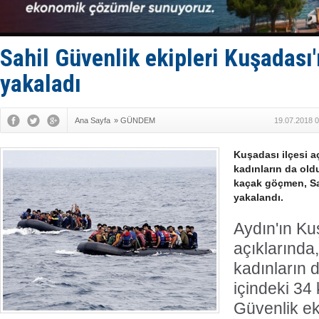
Hürmüz’de
Rusya'nın g
Keşfedildi
D-Marin, A
Sahil Güvenlik ekipleri Kuşadas
Van’da inş
yakaladı
Ana Sayfa
»
GÜNDEM
19.07.2018 0
Kuşadası ilçesi a
kadınların da old
kaçak göçmen, Sa
yakalandı.
Aydın'ın Ku
açıklarında
kadınların 
içindeki 34
Güvenlik ek