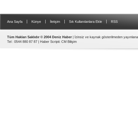
|
|
|
|
Ana Sayfa
Künye
İletişim
Sık Kullanılanlara Ekle
RSS
Tüm Hakları Saklıdır © 2004 Deniz Haber
| İzinsiz ve kaynak gösterilmeden yayınlan
Tel : 0544 880 87 87 |
Haber Scripti
:
CM Bilişim