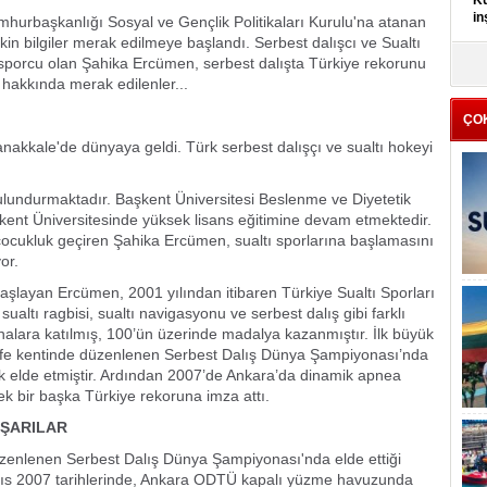
Kü
in
hurbaşkanlığı Sosyal ve Gençlik Politikaları Kurulu'na atanan
kin bilgiler merak edilmeye başlandı. Serbest dalışcı ve Sualtı
sporcu olan Şahika Ercümen, serbest dalışta Türkiye rekorunu
K
Kı
hakkında merak edilenler...
it
ÇO
akkale'de dünyaya geldi. Türk serbest dalışçı ve sualtı hokeyi
ulundurmaktadır. Başkent Üniversitesi Beslenme ve Diyetetik
t Üniversitesinde yüksek lisans eğitimine devam etmektedir.
 çocukluk geçiren Şahika Ercümen, sualtı sporlarına başlamasını
or.
e başlayan Ercümen, 2001 yılından itibaren Türkiye Sualtı Sporları
 sualtı ragbisi, sualtı navigasyonu ve serbest dalış gibi farklı
nalara katılmış, 100’ün üzerinde madalya kazanmıştır. İlk büyük
rife kentinde düzenlenen Serbest Dalış Dünya Şampiyonası’nda
rak elde etmiştir. Ardından 2007’de Ankara’da dinamik apnea
k bir başka Türkiye rekoruna imza attı.
AŞARILAR
üzenlenen Serbest Dalış Dünya Şampiyonası'nda elde ettiği
ayıs 2007 tarihlerinde, Ankara ODTÜ kapalı yüzme havuzunda