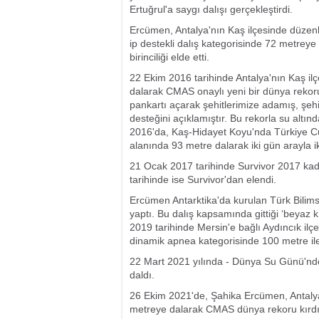
Ertuğrul'a saygı dalışı gerçekleştirdi.
Ercümen, Antalya'nın Kaş ilçesinde düzenl
ip destekli dalış kategorisinde 72 metreye
birinciliği elde etti.
22 Ekim 2016 tarihinde Antalya'nın Kaş ilç
dalarak CMAS onaylı yeni bir dünya rekoru
pankartı açarak şehitlerimize adamış, şehi
desteğini açıklamıştır. Bu rekorla su altı
2016'da, Kaş-Hidayet Koyu'nda Türkiye Cumh
alanında 93 metre dalarak iki gün arayla ik
21 Ocak 2017 tarihinde Survivor 2017 kad
tarihinde ise Survivor'dan elendi.
Ercümen Antarktika'da kurulan Türk Bilim
yaptı. Bu dalış kapsamında gittiği ‘beyaz 
2019 tarihinde Mersin'e bağlı Aydıncık ilç
dinamik apnea kategorisinde 100 metre ile
22 Mart 2021 yılında - Dünya Su Günü'nd
daldı.
26 Ekim 2021'de, Şahika Ercümen, Antalya'
metreye dalarak CMAS dünya rekoru kırdı