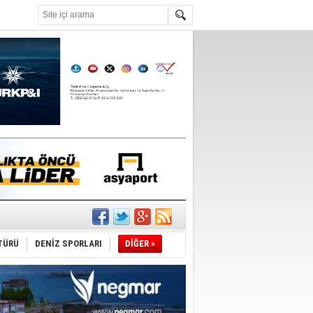
°C
TÜRÜ
DENİZ SPORLARI
DİĞER »