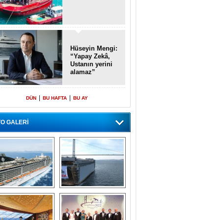
Hüseyin Mengi:
“Yapay Zekâ,
Ustanın yerini
alamaz”
|
|
DÜN
BU HAFTA
BU AY
O GALERİ
emi içinde gemi” 
Dünyada tek! 
konsepti ile MSC 
Denizaltı yüzer 
Splendida
havuzu intikal 
seyrine başladı