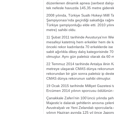
düzenlenen dinamik apnea (serbest dalışı
tek nefesle havuzda 145,35 metre giderek 
2008 yılında, Türkiye Sualtı Hokeyi Millî 
Şampiyonası'nda geçirdiği sakatlığa rağm
Türkiye şampiyonluğu elde etti. 2010 yılı
metre) sahibi oldu.
11 Şubat 2011 tarihinde Avusturya'nın Wei
mesafeyi katetmiş hem erkekler hem de ka
önceki rekor kadınlarda 70 erkeklerde ise
sabit ağırlıkla dikey dalış kategorisinde
olmuştur. Aynı gün paletsiz olarak da 60 
22 Temmuz 2014 tarihinde Antalya ilinin Kaş
metreye ulaşarak CMAS dünya rekorunun sa
rekorundan bir gün sonra paletsiz ip destek
CMAS dünya rekorunun sahibi olmuştur.
19 Ocak 2015 tarihinde Milliyet Gazetesi t
Ercümen 2014 yılının sporcusu ödülünün s
Çanakkale Zaferi’nin 100’üncü yılında şehi
Majestic’e dalarak şehitlerin anısına çel
Avustralyalı ve Yeni Zelandalı sporcularl
yılının Haziran ayında 125 yıl önce Japon