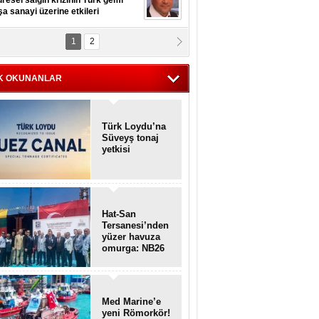
resel salgın krizinin Türk gemi
şa sanayi üzerine etkileri
1
2
pt. MESUT AZMİ GÖKSOY
lavuz kaptan kardeşlerime
hafen...
K OKUNANLAR
Türk Loydu’na
Süveyş tonaj
yetkisi
Hat-San
Tersanesi’nden
yüzer havuza
omurga: NB26
Med Marine’e
yeni Römorkör!