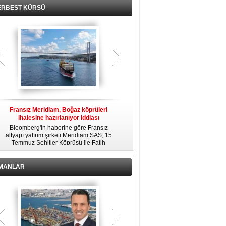
ERBEST KÜRSÜ
Fransız Meridiam, Boğaz köprüleri
Kendi yat limanına sahip en pahalı
ihalesine hazırlanıyor iddiası
özel adalar
Bloomberg'in haberine göre Fransız
Dünyanın en zengin insanlarından
altyapı yatırım şirketi Meridiam SAS, 15
bazıları için yaşam tarzının bir parçası
Temmuz Şehitler Köprüsü ile Fatih
sadece bir süper yat değil, aynı
R
Sultan Mehmet Köprüsü'nün
zamanda kendi yat limanı, helikopter
özelleştirilmesine yönelik ihaleyle
pisti ve seçkin villaları da içeren koca
ilgileniyor.
bir özel adadır.
İMANLAR