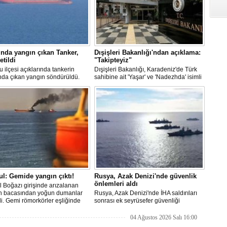
nda yangın çıkan Tanker,
Dışişleri Bakanlığı'ndan açıklama:
etildi
"Takipteyiz"
u ilçesi açıklarında tankerin
Dışişleri Bakanlığı, Karadeniz'de Türk
nda çıkan yangın söndürüldü.
sahibine ait 'Yaşar' ve 'Nadezhda' isimli
, ardından Şevketiye Demir
sivil gemilere yönelik insansız hava
na demirletildi.
araçlarıyla gerçekleştirilen saldırıda
yaralanan personelin sağlık durumu ve
güvenliğinin yakından takip edildiğini
duyurdu.
ul: Gemide yangın çıktı!
Rusya, Azak Denizi'nde güvenlik
önlemleri aldı
l Boğazı girişinde arızalanan
n bacasından yoğun dumanlar
Rusya, Azak Denizi'nde İHA saldırıları
i. Gemi römorkörler eşliğinde
sonrası ek seyrüsefer güvenliği
ı açıklarına demirletildi.
tedbirleri aldı.
04 Ağustos 2026 Salı 16:00