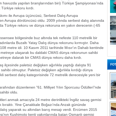
n havuzda yapılan branşlarından biri) Türkiye Şampiyonası'nda
Türkiye rekoru kırdı.
Takımı ile Avrupa üçüncüsü, Serbest Dalış Avrupa
en Avrupa dördüncüsü oldu. 2009 yılında serbest dalış alanında
nda Türkiye rekoru ve dünya rekoruna en yakın derecenin (-65
ssensee bölgesinde buz altında tek nefeste 110 metrelik bir
dınlarda Buzaltı Yatay Dalış dünya rekorunu kırmıştır. Daha
 108 metre idi. 10 Kasım 2011 tarihinde Mısır'ın Dahab kentinde
 70 metreye ulaşarak bu daldaki CMAS dünya rekorunun sahibi
metreye dalarak bir CMAS dünya rekoru daha kırdı.
FOT
 ilçesinde paletsiz değişken ağırlıkla yaptığı dalışta 91
hibi olmuştur. Paletsiz değişken ağırlıkla kırdığı dünya
li serbest dalış kategorisinde 72 metrelik derecesiyle yeni bir
arafından düzenlenen "61. Milliyet Yılın Sporcusu Ödülleri"nde
ahibi oldu.
tleri anmak amacıyla 24 metre derinlikteki İngiliz savaş gemisi
“G
enk bıraktı. Yine Çanakkale Boğazı'nda Anzak gününde
a dalış yaparak su altından barış mesajı verdi. Ercümen 2015
ya'nın Kushimoto kenti yakınlarında batan Osmanlı gemisi