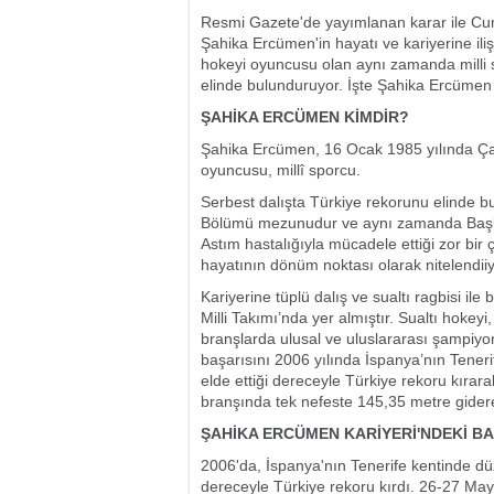
Resmi Gazete'de yayımlanan karar ile Cum
Şahika Ercümen'in hayatı ve kariyerine iliş
hokeyi oyuncusu olan aynı zamanda milli 
elinde bulunduruyor. İşte Şahika Ercümen 
ŞAHİKA ERCÜMEN KİMDİR?
Şahika Ercümen, 16 Ocak 1985 yılında Çan
oyuncusu, millî sporcu.
Serbest dalışta Türkiye rekorunu elinde b
Bölümü mezunudur ve aynı zamanda Başken
Astım hastalığıyla mücadele ettiği zor bir
hayatının dönüm noktası olarak nitelendiiy
Kariyerine tüplü dalış ve sualtı ragbisi il
Milli Takımı’nda yer almıştır. Sualtı hokeyi,
branşlarda ulusal ve uluslararası şampiyo
başarısını 2006 yılında İspanya’nın Tene
elde ettiği dereceyle Türkiye rekoru kıra
branşında tek nefeste 145,35 metre gidere
ŞAHİKA ERCÜMEN KARİYERİ'NDEKİ B
2006'da, İspanya'nın Tenerife kentinde d
dereceyle Türkiye rekoru kırdı. 26-27 M