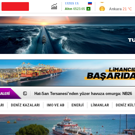
13703.13
Ankara
21 °C
Altın
6523.65
İzmir
27 °C
Dolar
47.5813
Antalya
23 °C
Euro
55.0593
Muğla
21 °C
Çanakkale
24 
Türk Loydu’na Süveyş tonaj yetkisi
Hüseyin Mengi: “Yapay Zekâ, Ustanın yerini alamaz”
Hat-San Tersanesi’nden yüzer havuza omurga: NB26
Med Marine’e yeni Römorkör!
KOSDER’den Karadeniz için ‘Çağrı’!
RI
DENİZ KAZALARI
IMO VE AB
ENERJİ
LİMANLAR
DENİZ KÜL
Kalyoncu’dan ‘Sefer’ kararı!
Tekne, su aldı: 100 yolcu, tahliye edildi
Bacasında yangın çıkan Tanker, demirletildi
Dışişleri Bakanlığı'ndan açıklama: "Takipteyiz"
Depo ve tekneler, alevlere teslim oldu