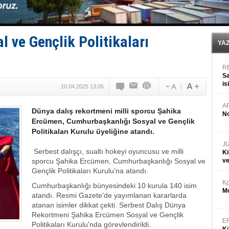
Kruvaziyer Şirketleri işte buralara ‘Yatırım’ yapıyor
SES Yachts’tan EPOQ 36!
Kargıcak Koyu’nda tekne yangını!
Denizlerin dibinde 8 bin 500 gemi petrol sızıntısı risk
 ve Gençlik Politikaları
İstanbul: Gemide yangın çıktı!
YA
R
Sa
is
10.04.2025 13:05
da
A
Dünya dalış rekortmeni milli sporcu Şahika
No
Ercümen, Cumhurbaşkanlığı Sosyal ve Gençlik
Politikaları Kurulu üyeliğine atandı.
J
Serbest dalışçı, sualtı hokeyi oyuncusu ve milli
Ki
sporcu Şahika Ercümen, Cumhurbaşkanlığı Sosyal ve
v
Gençlik Politikaları Kurulu’na atandı.
Kp
Cumhurbaşkanlığı bünyesindeki 10 kurula 140 isim
Mo
atandı. Resmi Gazete'de yayımlanan kararlarda
atanan isimler dikkat çekti. Serbest Dalış Dünya
Rekortmeni Şahika Ercümen Sosyal ve Gençlik
E
Politikaları Kurulu'nda görevlendirildi.