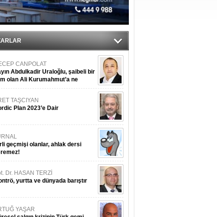
iyle çürüyor
ZARLAR
ECEP CANPOLAT
yın Abdulkadir Uraloğlu, şaibeli bir
im olan Ali Kurumahmut’a ne
nışıyorsunuz?
RET TAŞCIYAN
rdic Plan 2023’e Dair
URNAL
rli geçmişi olanlar, ahlak dersi
eremez!
t. Dr. HASAN TERZİ
ntrö, yurtta ve dünyada barıştır
RTUĞ YAŞAR