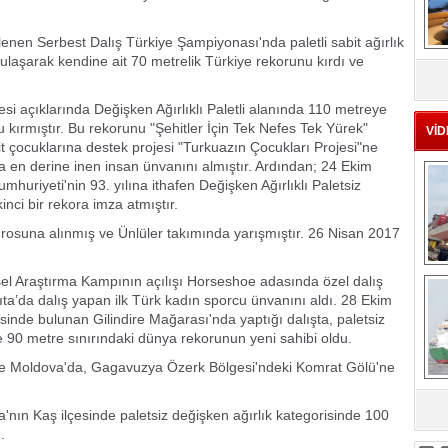
enen Serbest Dalış Türkiye Şampiyonası'nda paletli sabit ağırlık
MS
 ulaşarak kendine ait 70 metrelik Türkiye rekorunu kırdı ve
eu
esi açıklarında Değişken Ağırlıklı Paletli alanında 110 metreye
 kırmıştır. Bu rekorunu "Şehitler İçin Tek Nefes Tek Yürek"
VİD
t çocuklarına destek projesi "Turkuazın Çocukları Projesi"ne
nda en derine inen insan ünvanını almıştır. Ardından; 24 Ekim
uriyeti'nin 93. yılına ithafen Değişken Ağırlıklı Paletsiz
inci bir rekora imza atmıştır.
rosuna alınmış ve Ünlüler takımında yarışmıştır. 26 Nisan 2017
Ç
sel Araştırma Kampının açılışı Horseshoe adasında özel dalış
kıta’da dalış yapan ilk Türk kadın sporcu ünvanını aldı. 28 Ekim
esinde bulunan Gilindire Mağarası'nda yaptığı dalışta, paletsiz
 90 metre sınırındaki dünya rekorunun yeni sahibi oldu.
e Moldova'da, Gagavuzya Özerk Bölgesi'ndeki Komrat Gölü'ne
nın Kaş ilçesinde paletsiz değişken ağırlık kategorisinde 100
sa
.