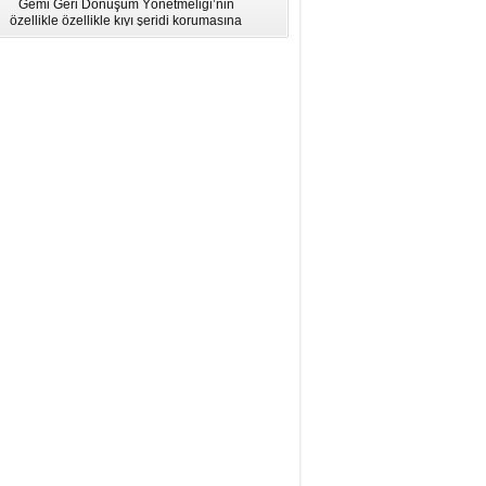
Gemi Geri Dönüşüm Yönetmeliği’nin
için Bölgesel Eğitim” Çalıştayı
özellikle özellikle kıyı şeridi korumasına
İstanbul'da düzenlendi.
ilişkin hükümlere uymadığı için AB
listesinden çıkarıldı.