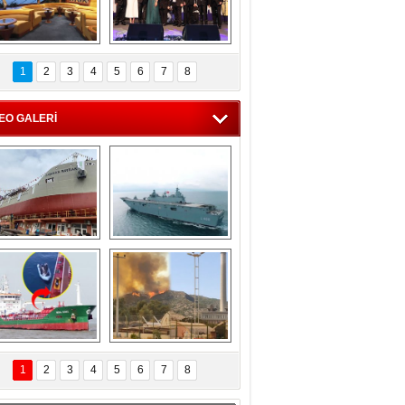
C'den 55 milyon 
5. Bosphorus Ship 
roluk turizm geliri 
Brokers Dinner, 
1
2
3
4
5
6
7
8
müjdesi
İstanbul’da yapıldı
EO GALERİ
eksan Tersanesi, 
TCG Anadolu, 
Başaran Bayrak 
tersane teknik 
tankerini suya 
seyrini tamamladı
indirdi
Göçmenlerin 
Milas’taki yangın 
imdadına Türk 
yeniden termik 
1
2
3
4
5
6
7
8
hipli MINA DENIZ 
santrallere doğru 
yetişti
ilerliyor