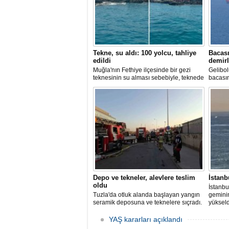
Tekne, su aldı: 100 yolcu, tahliye
Bacası
edildi
demirl
Muğla'nın Fethiye ilçesinde bir gezi
Gelibol
teknesinin su alması sebebiyle, teknede
bacası
bulunan 100 yolcu tahliye edildi,
Tanker
teknenin batmaması için bölgede
Sahası'
kurtarma çalışması başlatıldı.
Depo ve tekneler, alevlere teslim
İstanb
oldu
İstanbu
Tuzla'da otluk alanda başlayan yangın
gemini
seramik deposuna ve teknelere sıçradı.
yükseld
İtfaiye ekipleri uzun uğraşlar sonucu
Ahırkap
alevleri kontrol altına aldı.
YAŞ kararları açıklandı