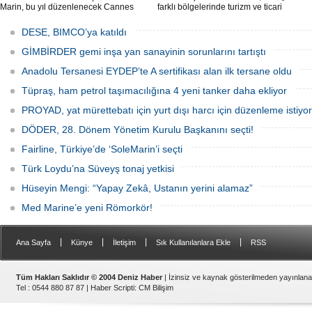
Marin, bu yıl düzenlenecek Cannes
farklı bölgelerinde turizm ve ticari
Yachting Festival ve Cenova
faaliyetlerde kullanılmak üzere deniz ve
Uluslararası Tekne Fuarı'nda
göllerle buluşuyor. Müşterilerin
DESE, BIMCO’ya katıldı
ziyaretçileriyle yeniden buluşmaya
taleplerine göre özel olarak tasarlanan
hazırlanıyor.
tekneler, donanım ve özelliklerine göre
GİMBİRDER gemi inşa yan sanayinin sorunlarını tartıştı
şekillendirilerek teslim ediliyor.
Anadolu Tersanesi EYDEP’te A sertifikası alan ilk tersane oldu
Tüpraş, ham petrol taşımacılığına 4 yeni tanker daha ekliyor
PROYAD, yat mürettebatı için yurt dışı harcı için düzenleme istiyor
DÖDER, 28. Dönem Yönetim Kurulu Başkanını seçti!
Fairline, Türkiye’de ‘SoleMarin’i seçti
Türk Loydu’na Süveyş tonaj yetkisi
Hüseyin Mengi: “Yapay Zekâ, Ustanın yerini alamaz”
Med Marine’e yeni Römorkör!
|
|
|
|
Ana Sayfa
Künye
İletişim
Sık Kullanılanlara Ekle
RSS
Tüm Hakları Saklıdır © 2004 Deniz Haber
| İzinsiz ve kaynak gösterilmeden yayınlan
Tel : 0544 880 87 87 |
Haber Scripti
:
CM Bilişim