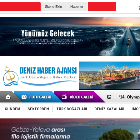
Sitene Ekle
Haberler
Günün Haberleri
Denizcilik
Türkiye’den
‘14. Olymp
Taksi Botla
TÜRKLİM Ba
SOCAR da M
GÜNDEM
SEKTÖRDEN
TÜRK BOĞAZLARI
DENİZ KAZALARI
IMO 
Türkiye'nin
Dünyanın e
Hürmüz’de
Rusya'nın g
Keşfedildi