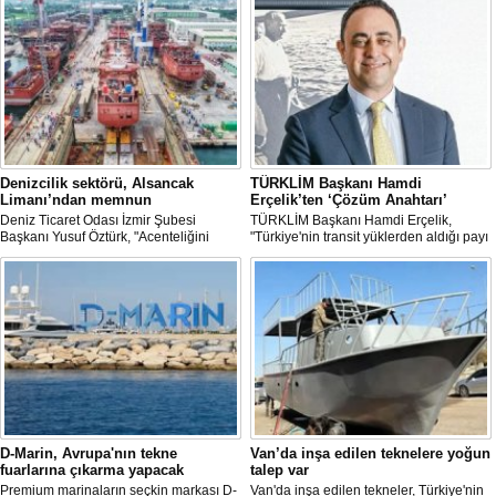
Denizcilik sektörü, Alsancak
TÜRKLİM Başkanı Hamdi
Limanı’ndan memnun
Erçelik’ten ‘Çözüm Anahtarı’
Deniz Ticaret Odası İzmir Şubesi
TÜRKLİM Başkanı Hamdi Erçelik,
Başkanı Yusuf Öztürk, "Acenteliğini
"Türkiye'nin transit yüklerden aldığı payı
yaptığımız gemi sayesinde süreci
artırmak için kamu-özel sektör
baştan sona takip etme fırsatı buldum.
eşgüdümünü güçlendirmeli; liman,
İlk günden itibaren hizmet anlayışındaki
demiryolu, kara yolu ve dijital altyapı
değişimi hissettik. Operasyonlar çok
yatırımlarını bütüncül bir anlayışla
hızlı şekilde tamamlandı" dedi
hayata geçirmeliyiz" dedi.
D-Marin, Avrupa'nın tekne
Van’da inşa edilen teknelere yoğun
fuarlarına çıkarma yapacak
talep var
Premium marinaların seçkin markası D-
Van'da inşa edilen tekneler, Türkiye'nin