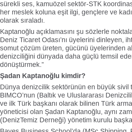
sürekli ses, kamuözel sektör-STK koordina
her meslek koluna eşit ilgi, gençlere ve ka
olarak sıraladı.
Kaptanoğlu açıklamasını şu sözlerle noktala
Deniz Ticaret Odası’nı üyelerini dinleyen, ih
somut çözüm üreten, gücünü üyelerinden a
denizciliğini dünyada daha güçlü temsil ed
dönüştürmek.”
Şadan Kaptanoğlu kimdir?
Dünya denizcilik sektörünün en büyük sivil
BIMCO’nun (Baltık ve Uluslararası Denizcili
ve ilk Türk başkanı olarak bilinen Türk arm
yöneticisi olan Şadan Kaptanoğlu, aynı 
(DenizTemiz Derneği) yönetim kurulu başkan
Bayes Business School’da (MSc Shipping, 