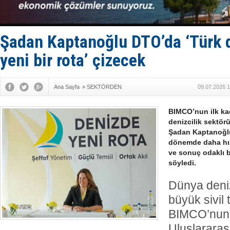
D-Marin, A
Van’da inş
ASEAN ilk 
TAYK - Eke
Şadan Kaptanoğlu DTO’da ‘Türk de
yeni bir rota’ çizecek
Ana Sayfa
»
SEKTÖRDEN
09.07.2026 1
BIMCO’nun ilk ka
denizcilik sektör
Şadan Kaptanoğlu
dönemde daha hız
ve sonuç odaklı b
söyledi.
Dünya deniz
büyük sivil
BIMCO’nun 
Uluslararas