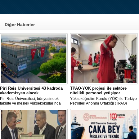
Diğer Haberler
Piri Reis Üniversitesi 43 kadroda
TPAO-YÖK projesi ile sektöre
akademisyen alacak
nitelikli personel yetişiyor
Piri Reis Üniversitesi, bünyesindeki
Yükseköğretim Kurulu (YÖK) ile Türkiye
fakülte ve meslek yüksekokullarında
Petrolleri Anonim Ortaklığı (TPAO)
görevlendirilmek üzere toplam 43
arasında imzalanan protokolle hayata
akademisyen alımı yapacağını duyurdu.
geçirilen "Açık Deniz Teknolojisi"
Başvurular 10 Ağustos 2026 tarihine
programları sektöre nitelikli personel
kadar devam edecek.
yetiştiriyor.