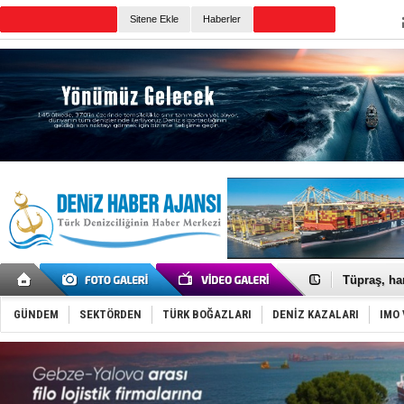
TURKISH MARITIME
Sitene Ekle
Haberler
CANLI YAYIN
Günün Haberleri
Anadolu Te
Derince, I
Tüpraş, ha
İTU AUV, D
LNG taşıma
GÜNDEM
SEKTÖRDEN
TÜRK BOĞAZLARI
DENİZ KAZALARI
IMO 
PROYAD, yat
Türkiye-Ir
Türk Armat
Deniz turi
DÖDER, 28.