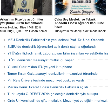
Arkas’nın Rize’de açtığı fitter
Çaka Bey Mesleki ve Teknik
yetiştirme kursu tamamlandı
Anadolu Lisesi öğrenci kabulüne
hazır
Arkas Holding, Rize İl Milli Eğitim
Müdürlüğü, İŞKUR ve Hasan Kemal
Türkiye’nin “sektör içi okul” modelindeki
Yardımcı MTAL iş birliği ile açılan Gemi
öncü uygulamalarından Millî Savunma
Tamir Ustası (Fitter) Yetiştirme Kursu’
Bakanlığı Çaka Bey Mesleki ve Teknik
MEÜ Denizcilik Fakültesi’nin yeni dekanı Prof. Dr. Ünal Özdemir
tamamlandı. Kursu başarıyla
Anadolu Lisesi, ilk öğrencilerini kabul
tamamlayıp sınavı geçecek adaylar
etmeye hazırlanıyor.
SUBÜ’de denizcilik öğrencileri açık deniz stajına uğurlandı
Arkas Deniz Ticaret Filosu’nda görev
alacak.
YTÜ’nün Hidrodinamik Laboratuvarı bilim insanları ve sektörün hi
İTÜ'lü denizciler mezuniyet mutluluğu yaşadı
Yüksel Yıldırım’dan İTÜ'ye yeni kütüphane
Tamer Kıran Galatasaraylı denizcilerin mezuniyet töreninde
Piri Reis Üniversitesi'nde mezuniyet coşkusu vardı
Mersin Deniz Ticaret Odası Denizcilik Fakültesi açıldı
Türk Loydu GİDFEST'26’da geleceğin denizcileriyle buluştu
Ordu Üniversitesi’nde çifte mutluluk: Mezuniyet ve eğitim merkezi a