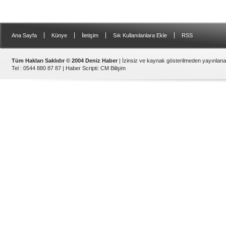
|
|
|
|
Ana Sayfa
Künye
İletişim
Sık Kullanılanlara Ekle
RSS
Tüm Hakları Saklıdır © 2004 Deniz Haber
| İzinsiz ve kaynak gösterilmeden yayınlan
Tel : 0544 880 87 87 |
Haber Scripti
:
CM Bilişim