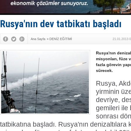
Fairline, T
Baltık Deni
Runit kubb
Limana dad
Rusya'nın dev tatbikatı başladı
Türk Loydu
Ana Sayfa
»
DENİZ EĞİTİMİ
21.01.2013 0
Rusya'nın denizal
misyonları, füze v
fazla görevin yap
sürecek.
Rusya, Akd
yirminin üz
devriye, des
gemileri ile
sonrası dö
tatbikatına başladı. Rusya'nın denizaltılar