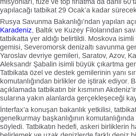
misyonları, füze ve top fırlatma da dahil 60’
yapılacağı tatbikat 29 Ocak’a kadar sürecek
Rusya Savunma Bakanlığı’ndan yapılan aç
Karadeniz
, Baltık ve Kuzey Filolarından sav
tatbikatta yer aldığı belirtildi. Moskova isim
gemisi, Severomorsk denizaltı savunma gem
Yaroslav devriye gemileri, Saratov, Azov, Ka
Aleksandr Şabalin isimli büyük çıkartma gemi
Tatbikata özel ve destek gemilerinin yanı sı
komutanlığından birlikler de iştirak ediyor. 
açıklamada tatbikatın bir kısmının Akdeniz’i
sularına yakın alanlarda gerçekleşeceği kay
İnterfax’a konuşan bakanlık yetkilisi, tatbik
genelkurmay başkanlığının komutanlığında g
söyledi. Tatbikatın hedefi, askeri birliklerin
belirlemek ve uzak denizlerde farklı deniz bi