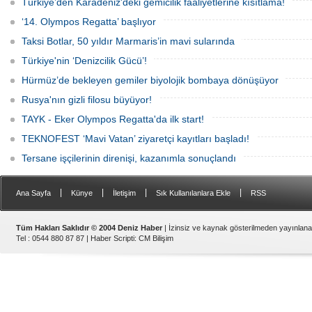
Türkiye’den Karadeniz'deki gemicilik faaliyetlerine kısıtlama!
uyruklu kişi bir gemi mürettebatı
gözaltına alındı.
‘14. Olympos Regatta’ başlıyor
Taksi Botlar, 50 yıldır Marmaris’in mavi sularında
Türkiye'nin ‘Denizcilik Gücü’!
Hürmüz’de bekleyen gemiler biyolojik bombaya dönüşüyor
Rusya'nın gizli filosu büyüyor!
TAYK - Eker Olympos Regatta'da ilk start!
TEKNOFEST ‘Mavi Vatan’ ziyaretçi kayıtları başladı!
Tersane işçilerinin direnişi, kazanımla sonuçlandı
|
|
|
|
Ana Sayfa
Künye
İletişim
Sık Kullanılanlara Ekle
RSS
Tüm Hakları Saklıdır © 2004 Deniz Haber
| İzinsiz ve kaynak gösterilmeden yayınlan
Tel : 0544 880 87 87 |
Haber Scripti
:
CM Bilişim