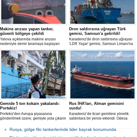
Makine arızası yapan tanker,
Dron saldırısına uğrayan Türk
güvenli bölgeye çekildi
gemisi, Samsun'a getirildi!
Yalova açıklarında makine arızası
Karadeniz'de dron saldırısına uğrayan
nedeniyle demir taramaya başlayan
'LDR Yaşar' gemisi, Samsun Limanı'na
tanker, römorkör eşliğinde güvenli
güvenli bir şekilde ulaştı. Saldırıda can
şekilde demirleme sahasına alındı.
kaybı yaşanmadı, ancak büyük çapta
maddi hasar oluştu.
Gemide 5 ton kokain yakalandı:
Rus İHA’ları, Alman gemisini
Portekiz!
vurdu!
Portekiz'den Avrupa piyasasına
Karadeniz’de ticari gemilere yönelik
gönderilmek üzere, gemiyle yola çıkarın
saldırılara bir yenisi eklendi. Odesa
5 ton kokain, Portekiz polisi ile Portekiz
açıklarında birden fazla İHA’nın hedef
hava ve deniz kuvvetlerinin
aldığı Alman işletmesindeki Emil
Rusya, gölge filo tankerlerinde lider bayrak konumunda
operasyonuyla durduruldu. Operasyon
gemisinde yangın çıktı; teknik sistemler
kapsamında, gemideki iki yabancı
durunca mürettebat tahliye edildi.