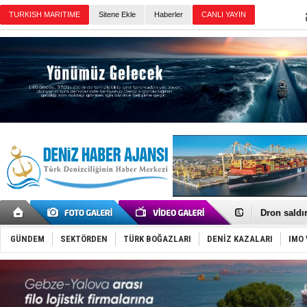
TURKISH MARITIME
Sitene Ekle
Haberler
CANLI YAYIN
Günün Haberleri
Gemi tasar
Makine arı
Dron saldı
'REGAL 1' i
Gemide 5 t
GÜNDEM
SEKTÖRDEN
TÜRK BOĞAZLARI
DENİZ KAZALARI
IMO 
Yakıt barcı
Rus İHA’la
Karadeniz’
Tatil hesab
Rusya, göl