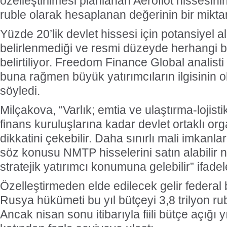
özelleştirilmesi planlanan Aeroflot hissesini
ruble olarak hesaplanan değerinin bir miktar 
Yüzde 20’lik devlet hissesi için potansiyel a
belirlenmediği ve resmi düzeyde herhangi bi
belirtiliyor. Freedom Finance Global analist
buna rağmen büyük yatırımcıların ilgisinin o
söyledi.
Milçakova, “Varlık; emtia ve ulaştırma-lojist
finans kuruluşlarına kadar devlet ortaklı or
dikkatini çekebilir. Daha sınırlı mali imkanl
söz konusu NMTP hisselerini satın alabilir 
stratejik yatırımcı konumuna gelebilir” ifadele
Özelleştirmeden elde edilecek gelir federal 
Rusya hükümeti bu yıl bütçeyi 3,8 trilyon rub
Ancak nisan sonu itibarıyla fiili bütçe açığı y