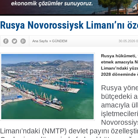
Enejota ti
Denizcilik
Türkiye’den
‘14. Olymp
Rusya Novorossiysk Limanı’nı öze
Taksi Botla
Ana Sayfa
»
GÜNDEM
30.05.2026 0
Rusya hükümeti, f
etmek amacıyla N
Limanı’ndaki yüzd
2028 döneminde ö
Rusya yönet
bütçedeki a
amacıyla ül
işletmeciler
Novorossiys
Limanı’ndaki (NMTP) devlet payını özelleşti