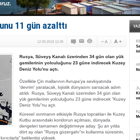
Fairline, Türkiye’de ‘SoleMarin’i seçti
Baltık Denizi'nde tarih yazıldı!
Runit kubbesi okyanusun derinliklerinde halkı tehdit 
Limana dadandılar, 10 tekneyi soydular!
unu 11 gün azalttı
Türk Loydu’na Süveyş tonaj yetkisi
YA
R
12.09.2018 12:45
Sa
is
Rusya, Süveyş Kanalı üzerinden 34 gün olan yük
da
gemilerinin yolculuğunu 23 güne indirecek Kuzey
A
Deniz Yolu'nu açtı.
No
Özellikle Çin mallarının Avrupa'ya sevkiyatında
'devrim' yaratacak, lojistik dünyasını sarsacak adım
J
atıldı. Rusya, Süveyş Kanalı üzerinden 34 gün olan
Ki
v
yük gemilerinin yolculuğunu 23 güne indirecek "Kuzey
Deniz Yolu"nu açtı.
Kp
Küresel ısınmanın etkisiyle Rusya toprakları ile Kuzey
Mo
Kutbu arasındaki koridorun açılması, dünyada
dengeleri tamamen değiştirmeye aday. Şu an yılda
dört ay olan "Rusya güzergahı"nı kullanma süresinin,
E
rıcılarla" beklentisi yüksek.