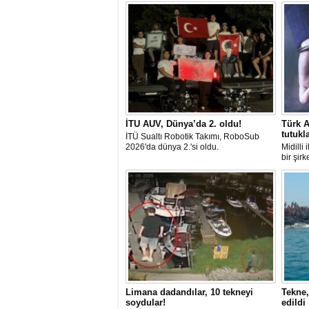
İTU AUV, Dünya’da 2. oldu!
Türk A
tutukl
İTÜ Sualtı Robotik Takımı, RoboSub
2026'da dünya 2.'si oldu.
Midilli
bir şir
tutuklan
Limana dadandılar, 10 tekneyi
Tekne,
soydular!
edildi