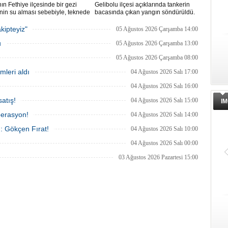
ın Fethiye ilçesinde bir gezi
Gelibolu ilçesi açıklarında tankerin
nin su alması sebebiyle, teknede
bacasında çıkan yangın söndürüldü.
 100 yolcu tahliye edildi,
Tanker, ardından Şevketiye Demir
in batmaması için bölgede
Sahası'na demirletildi.
kipteyiz"
05 Ağustos 2026 Çarşamba 14:00
a çalışması başlatıldı.
u
05 Ağustos 2026 Çarşamba 13:00
05 Ağustos 2026 Çarşamba 08:00
mleri aldı
04 Ağustos 2026 Salı 17:00
04 Ağustos 2026 Salı 16:00
atış!
04 Ağustos 2026 Salı 15:00
IM
perasyon!
04 Ağustos 2026 Salı 14:00
ı: Gökçen Fırat!
04 Ağustos 2026 Salı 10:00
04 Ağustos 2026 Salı 00:00
03 Ağustos 2026 Pazartesi 15:00