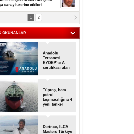
resel salgın krizinin Türk gemi
şa sanayi üzerine etkileri
1
2
pt. MESUT AZMİ GÖKSOY
lavuz kaptan kardeşlerime
hafen...
K OKUNANLAR
Anadolu
Tersanesi
EYDEP’te A
sertifikası alan
ilk tersane oldu
Tüpraş, ham
petrol
taşımacılığına 4
yeni tanker
daha ekliyor
Derince, ILCA
Masters Türkiye