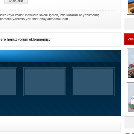
ler veya imalar, inançlara saldırı içeren, imla kuralları ile yazılmamış,
MS
harflerle yazılmış yorumlar onaylanmamaktadır.
eu
VİD
ere henüz yorum eklenmemiştir.
Ç
sa