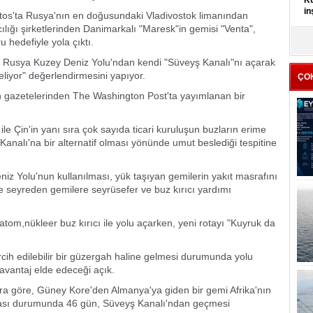
Kü
in
ustos'ta Rusya'nın en doğusundaki Vladivostok limanından
lığı şirketlerinden Danimarkalı "Maresk"in gemisi "Venta",
hedefiyle yola çıktı.
K
Kı
e Rusya Kuzey Deniz Yolu'ndan kendi "Süveyş Kanalı"nı açarak
it
liyor" değerlendirmesini yapıyor.
ÇO
 gazetelerinden The Washington Post'ta yayımlanan bir
e Çin'in yanı sıra çok sayıda ticari kuruluşun buzların erime
nalı'na bir alternatif olması yönünde umut beslediği tespitine
z Yolu'nun kullanılması, yük taşıyan gemilerin yakıt masrafını
de seyreden gemilere seyrüsefer ve buz kırıcı yardımı
atom,nükleer buz kırıcı ile yolu açarken, yeni rotayı "Kuyruk da
ih edilebilir bir güzergah haline gelmesi durumunda yolu
 avantaj elde edeceği açık.
ra göre, Güney Kore'den Almanya'ya giden bir gemi Afrika'nın
sı durumunda 46 gün, Süveyş Kanalı'ndan geçmesi