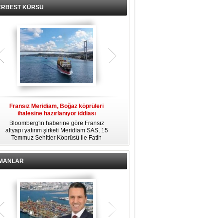
ERBEST KÜRSÜ
Fransız Meridiam, Boğaz köprüleri
Kendi yat limanına sahip en pahalı
ihalesine hazırlanıyor iddiası
özel adalar
Bloomberg'in haberine göre Fransız
Dünyanın en zengin insanlarından
altyapı yatırım şirketi Meridiam SAS, 15
bazıları için yaşam tarzının bir parçası
Temmuz Şehitler Köprüsü ile Fatih
sadece bir süper yat değil, aynı
R
Sultan Mehmet Köprüsü'nün
zamanda kendi yat limanı, helikopter
özelleştirilmesine yönelik ihaleyle
pisti ve seçkin villaları da içeren koca
ilgileniyor.
bir özel adadır.
İMANLAR