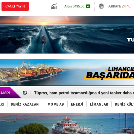
13798.82
Ankara
24 °C
CANLI YAYIN
Altın
6495.56
İzmir
27 °C
Dolar
47.5996
Antalya
25 °C
Euro
54.823
Muğla
25 °C
Çanakkale
25 
Anadolu Tersanesi EYDEP’te A sertifikası alan ilk ter
Derince, ILCA Masters Türkiye Şampiyonası’na ev sah
Tüpraş, ham petrol taşımacılığına 4 yeni tanker daha 
İTU AUV, Dünya’da 2. oldu!
LNG taşımacılığında maliyetler katlandı
RI
DENİZ KAZALARI
IMO VE AB
ENERJİ
LİMANLAR
DENİZ KÜL
PROYAD, yat mürettebatı için yurt dışı harcı için düze
Türkiye-Irak enerji hattında yeni dönem başlıyor
Türk Armatöre 'Uyuşturucu' tutuklaması!
Deniz turizminde yeni ‘Ceza Rejimi’!
DÖDER, 28. Dönem Yönetim Kurulu Başkanını seçti!