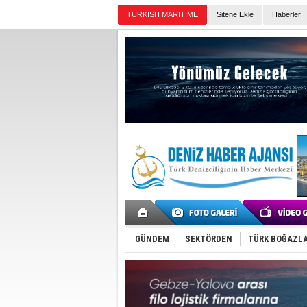
TURKISH MARITIME
Sitene Ekle
Haberler
Günün Haberleri
GÜNDEM
SEKTÖRDEN
TÜRK BOĞAZLA