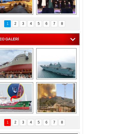
C'den 55 milyon 
5. Bosphorus Ship 
roluk turizm geliri 
Brokers Dinner, 
1
2
3
4
5
6
7
8
müjdesi
İstanbul’da yapıldı
EO GALERİ
eksan Tersanesi, 
TCG Anadolu, 
Başaran Bayrak 
tersane teknik 
tankerini suya 
seyrini tamamladı
indirdi
Göçmenlerin 
Milas’taki yangın 
imdadına Türk 
yeniden termik 
1
2
3
4
5
6
7
8
hipli MINA DENIZ 
santrallere doğru 
yetişti
ilerliyor