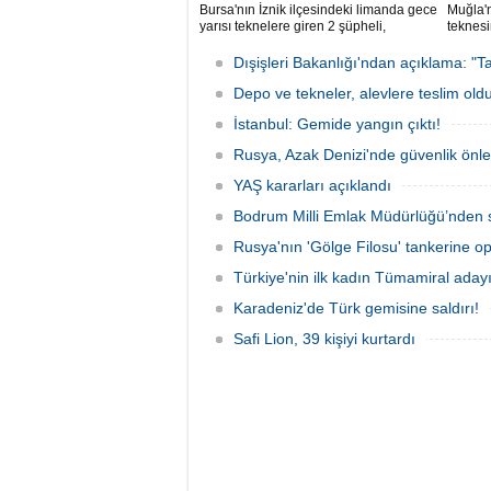
Bursa'nın İznik ilçesindeki limanda gece
Muğla'n
yarısı teknelere giren 2 şüpheli,
teknesi
elektronik cihazlar ve değerli eşyalar
bulunan
çaldı. Olay, güvenlik kameralarına
teknen
Dışişleri Bakanlığı'ndan açıklama: "Ta
yansıdı, tekne sahiplerinin ihbarıyla
kurtarm
jandarma inceleme başlattı.
Depo ve tekneler, alevlere teslim old
İstanbul: Gemide yangın çıktı!
Rusya, Azak Denizi'nde güvenlik önle
YAŞ kararları açıklandı
Bodrum Milli Emlak Müdürlüğü’nden s
Rusya'nın 'Gölge Filosu' tankerine o
Türkiye'nin ilk kadın Tümamiral aday
Karadeniz'de Türk gemisine saldırı!
Safi Lion, 39 kişiyi kurtardı