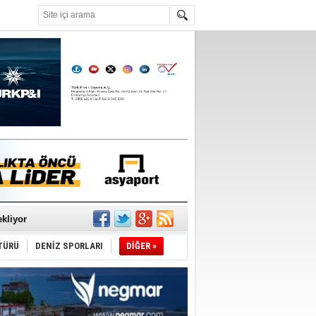
°C
sane oldu
ipliği yapacak
ekliyor
TÜRÜ
DENİZ SPORLARI
DİĞER »
nleme istiyor