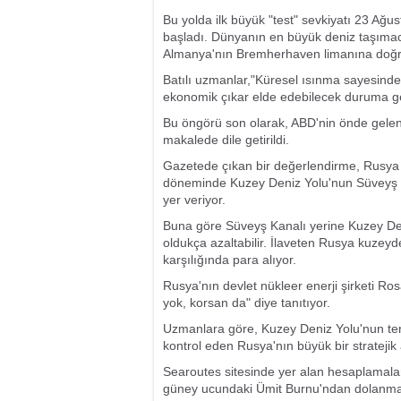
Bu yolda ilk büyük "test" sevkiyatı 23 Ağ
başladı. Dünyanın en büyük deniz taşımacı
Almanya'nın Bremherhaven limanına doğru 
Batılı uzmanlar,"Küresel ısınma sayesind
ekonomik çıkar elde edebilecek duruma ge
Bu öngörü son olarak, ABD'nin önde gelen
makalede dile getirildi.
Gazetede çıkan bir değerlendirme, Rusya il
döneminde Kuzey Deniz Yolu'nun Süveyş Ka
yer veriyor.
Buna göre Süveyş Kanalı yerine Kuzey Deni
oldukça azaltabilir. İlaveten Rusya kuzey
karşılığında para alıyor.
Rusya'nın devlet nükleer enerji şirketi Ros
yok, korsan da" diye tanıtıyor.
Uzmanlara göre, Kuzey Deniz Yolu'nun terc
kontrol eden Rusya'nın büyük bir stratejik
Searoutes sitesinde yer alan hesaplamala
güney ucundaki Ümit Burnu'ndan dolanma