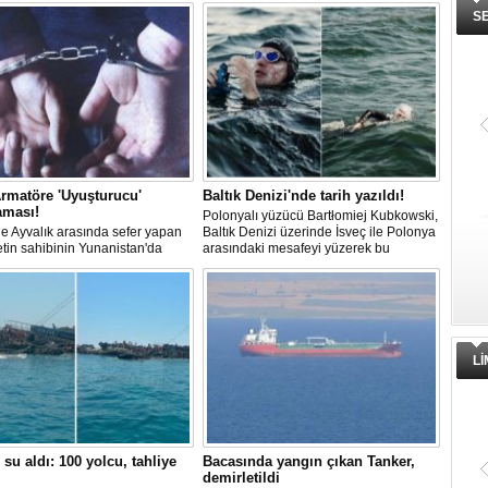
S
rmatöre 'Uyuşturucu'
Baltık Denizi'nde tarih yazıldı!
aması!
Polonyalı yüzücü Bartłomiej Kubkowski,
 ile Ayvalık arasında sefer yapan
Baltık Denizi üzerinde İsveç ile Polonya
ketin sahibinin Yunanistan'da
arasındaki mesafeyi yüzerek bu
dığı bildirildi.
başarının ilk örneği olarak tarihe geçti.
L
 su aldı: 100 yolcu, tahliye
Bacasında yangın çıkan Tanker,
demirletildi