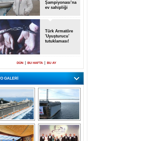
Şampiyonası’na
ev sahipliği
yapacak
Türk Armatöre
'Uyuşturucu'
tutuklaması!
|
|
DÜN
BU HAFTA
BU AY
O GALERİ
emi içinde gemi” 
Dünyada tek! 
konsepti ile MSC 
Denizaltı yüzer 
Splendida
havuzu intikal 
seyrine başladı