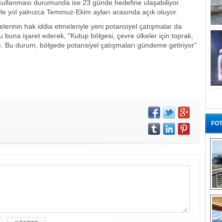
ullanması durumunda ise 23 günde hedefine ulaşabiliyor.
le yol yalnızca Temmuz-Ekim ayları arasında açık oluyor.
erinin hak iddia etmeleriyle yeni potansiyel çatışmalar da
a işaret ederek, "Kutup bölgesi, çevre ülkeler için toprak,
ğı. Bu durum, bölgede potansiyel çatışmaları gündeme getiriyor"
FOT
“G