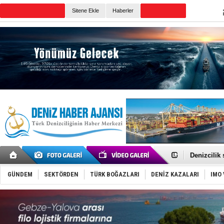
TURKISH MARITIME
Sitene Ekle
Haberler
CANLI YAYIN
Günün Haberleri
Rusya, göl
Enejota ti
Denizcilik
Türkiye’den
‘14. Olymp
GÜNDEM
SEKTÖRDEN
TÜRK BOĞAZLARI
DENİZ KAZALARI
IMO 
Taksi Botla
TÜRKLİM Ba
SOCAR da M
Türkiye'nin
Dünyanın e