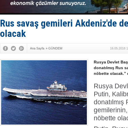
Hürmüz’de
Rusya'nın g
Keşfedildi
D-Marin, A
Rus savaş gemileri Akdeniz'de d
Van’da inş
olacak
Ana Sayfa
»
GÜNDEM
16.05.2018 1
Rusya Devlet Başk
donatılmış Rus sa
nöbette olacak.” 
Rusya Devl
Putin, Kalib
donatılmış
gemilerinin
nöbette olac