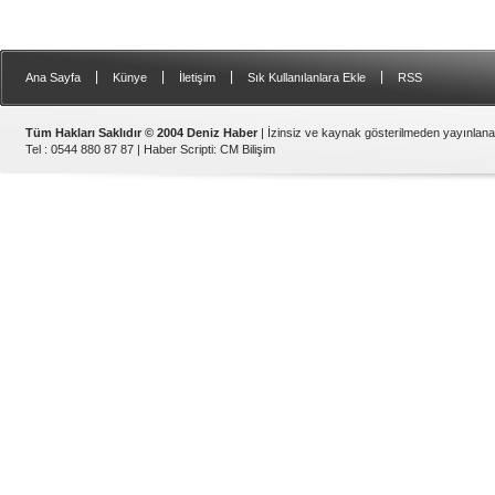
|
|
|
|
Ana Sayfa
Künye
İletişim
Sık Kullanılanlara Ekle
RSS
Tüm Hakları Saklıdır © 2004 Deniz Haber
| İzinsiz ve kaynak gösterilmeden yayınlan
Tel : 0544 880 87 87 |
Haber Scripti
:
CM Bilişim