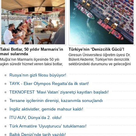
geçerken, bu durum küresel denizcilik
yaptırımlarının uygulanması açısından
yeni bir tablo ortaya koyuyor.
Taksi Botlar, 50 yıldır Marmaris’in
Türkiye'nin ‘Denizcilik Gücü’!
mavi sularında
Giresun Üniversitesi öğretim üyesi Dr.
Muğla’nın Marmaris ilçesinde 50 yılı
Bülent Akdemir, Türkiye'nin denizcilik
aşkın süredir hizmet veren taksi botlar,
sektöründeki durumunu ve geleceğini
hem ulaşım hem de turistik gezi
değerlendirdi.
amacıyla kullanılmaya devam ediyor.
Rusya'nın gizli filosu büyüyor!
TAYK - Eker Olympos Regatta'da ilk start!
TEKNOFEST ‘Mavi Vatan’ ziyaretçi kayıtları başladı!
Tersane işçilerinin direnişi, kazanımla sonuçlandı
İngiliz aktivistler, gemide mahsur kaldı!
İTU AUV, Dünya’da 2. oldu!
Türk Armatöre 'Uyuşturucu' tutuklaması!
Baltık Denizi'nde tarih yazıldı!