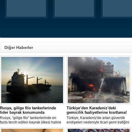
Diğer Haberler
Rusya, gölge filo tankerlerinde
Türkiye’den Karadeniz'deki
lider bayrak konumunda
gemicilik faaliyetlerine kısıtlama!
Rusya, “gölge filo” tankerlerinde en
Türkiye, Karadeniz'de artan güvenlik
fazla tercih edilen bayrak ülkesi haline
endişeleri nedeniyle ticari gemi trafiğini
geldi. Yaptırım baskısının artmasıyla
kısıtlamaya başladı. Bu durum,
birlikte çok sayıda tanker Rus bayrağına
bölgedeki gıda güvenliğini tehdit ediyor.