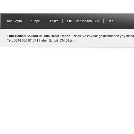
|
|
|
|
Ana Sayfa
Künye
İletişim
Sık Kullanılanlara Ekle
RSS
Tüm Hakları Saklıdır © 2004 Deniz Haber
| İzinsiz ve kaynak gösterilmeden yayınlan
Tel : 0544 880 87 87 |
Haber Scripti
:
CM Bilişim