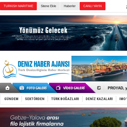
Sitene Ekle
Haberler
Günün Haberleri
İTU AUV, D
LNG taşıma
PROYAD, yat
Türkiye-Ir
Türk Armat
GÜNDEM
SEKTÖRDEN
TÜRK BOĞAZLARI
DENİZ KAZALARI
IMO 
Deniz turi
DÖDER, 28.
Fairline, T
Baltık Deni
Runit kubb