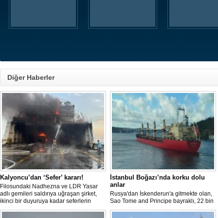
Diğer Haberler
Kalyoncu’dan ‘Sefer’ kararı!
İstanbul Boğazı’nda korku dolu
anlar
Filosundaki Nadhezna ve LDR Yasar
adlı gemileri saldırıya uğraşan şirket,
Rusya'dan İskenderun'a gitmekte olan,
ikinci bir duyuruya kadar seferlerin
Sao Tome and Principe bayraklı, 22 bin
durdurulduğunu açıkladı.
ton demir cevheri yüklü ve 154 metre
uzunluğundaki 'HACI HÜSEYİN' isimli