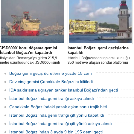
kargo gemisi, İstanbul Boğazı Kanlıca
önlerinde makine arızası yaşadı.
'JSD6000' boru döşeme gemisi
İstanbul Boğazı gemi geçişlerine
İstanbul Boğazı'nı kapattırdı
kapatıldı
İtalya'dan Romanya'ya giden 215,9
İstanbul Boğazı'ndan toplam uzunluğu
metre uzunluğundaki JSD6000 isimli
350 metreye ulaşan sondaj platformu
boru döşeme gemisinin İstanbul
iskelesi geçiş yapıyor. Geçiş nedeniyle
Boğazı'ndan geçişi nedeniyle gemi
Boğaz geçici olarak çift yönlü trafiğe
Boğaz gemi geçiş ücretlerine yüzde 15 zam
trafiği çift yönlü olarak kapatıldı.
kapatıldı
Dev vinç gemisi Çanakkale Boğazı’nı kilitledi
İDA saldırısına uğrayan tanker İstanbul Boğazı'ndan geçti
İstanbul Boğazı'nda gemi trafiği askıya alındı
Çanakkale Boğazı’ndaki yasak aşkın sonu trajik bitti
İstanbul Boğazı'nda gemi trafiği çift yönlü kapatıldı
İstanbul Boğazı'nda gemi trafiği çift yönlü askıya alındı
İstanbul Boğazı’ndan 3 ayda 9 bin 195 gemi geçti