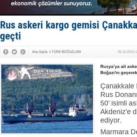
Limana dad
Türk Loydu
Hüseyin Me
Hat-San Te
Rus askeri kargo gemisi Çanakka
Med Marine
geçti
Ana Sayfa
»
TÜRK BOĞAZLARI
06.10.2018 1
Rusya’ya ait aske
Boğazı'nı geçerek
Çanakkale 
Rus Donanma
50' isimli a
Akdeniz'e 
ediyor.
Marmara De