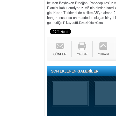
belirten Başbakan Erdoğan, Papadopulos'un 
Planı'nı kabul etmiyoruz. AB'nin bizden istedi
gibi Kıbrıs Türklerini de birlikte AB'ye almadı
barış konusunda on maddeden oluşan bir yol ha
gelmediğini” kaydetti.
DenizHaber.Com
SON EKLENEN
GALERİLER