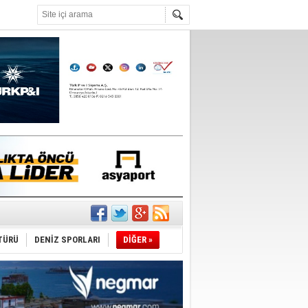
°C
du
TÜRÜ
DENİZ SPORLARI
DİĞER »
tı