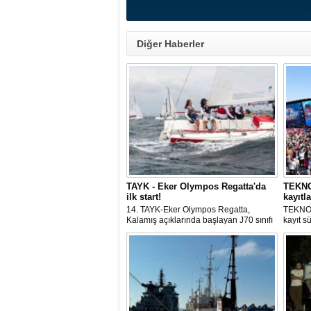
Diğer Haberler
TAYK - Eker Olympos Regatta'da
TEKNOF
ilk start!
kayıtla
14. TAYK-Eker Olympos Regatta,
TEKNOF
Kalamış açıklarında başlayan J70 sınıfı
kayıt s
yarışlarıyla ilk startını verdi. İstanbul'u 10
denizci
gün boyunca yelken coşkusuyla
odaklan
buluşturacak organizasyonun ilk
tarihle
gününde 9 tekne rüzgârla buluştu.
Komutan