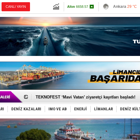
13779.39
Ankara
29 °C
CANLI YAYIN
Altın
6658.57
İzmir
30 °C
Dolar
47.6968
Antalya
29 °C
Euro
55.1718
Muğla
32 °C
Çanakkale
30 
TAYK - Eker Olympos Regatta'da ilk start!
İstanbul ve Çanakkale: 6 ayda 40.000 gemi
TEKNOFEST ‘Mavi Vatan’ ziyaretçi kayıtları başladı!
Tersane işçilerinin direnişi, kazanımla sonuçlandı
İngiliz aktivistler, gemide mahsur kaldı!
FESCO, Karadeniz'de yeni sevkiyat taleplerini durdur
RI
DENİZ KAZALARI
IMO VE AB
ENERJİ
LİMANLAR
DENİZ KÜL
DESE, BIMCO’ya katıldı
GİMBİRDER gemi inşa yan sanayinin sorunlarını tartış
35 milyon TL'lik tekne projesinde karar çıktı
İnsansız cankurtaran ihalesini BlueForge kazandı
Yüzyıl sonra ilk kez dünyaya açılan gizemli ada!