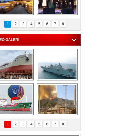
C'den 55 milyon 
5. Bosphorus Ship 
roluk turizm geliri 
Brokers Dinner, 
1
2
3
4
5
6
7
8
müjdesi
İstanbul’da yapıldı
EO GALERİ
eksan Tersanesi, 
TCG Anadolu, 
Başaran Bayrak 
tersane teknik 
tankerini suya 
seyrini tamamladı
indirdi
Göçmenlerin 
Milas’taki yangın 
imdadına Türk 
yeniden termik 
1
2
3
4
5
6
7
8
hipli MINA DENIZ 
santrallere doğru 
yetişti
ilerliyor