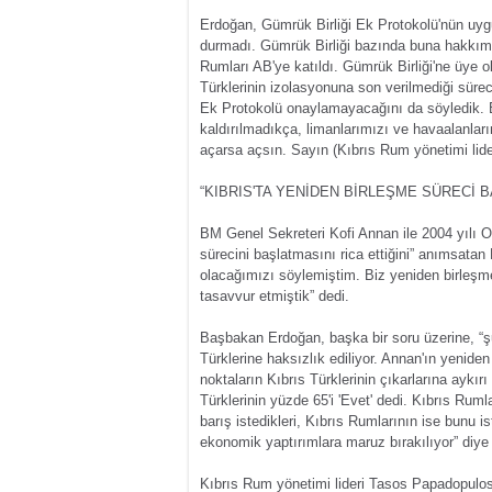
Erdoğan, Gümrük Birliği Ek Protokolü'nün uygu
durmadı. Gümrük Birliği bazında buna hakkımız
Rumları AB'ye katıldı. Gümrük Birliği'ne üye o
Türklerinin izolasyonuna son verilmediği sür
Ek Protokolü onaylamayacağını da söyledik. Bu
kaldırılmadıkça, limanlarımızı ve havaalanla
açarsa açsın. Sayın (Kıbrıs Rum yönetimi lide
“KIBRIS'TA YENİDEN BİRLEŞME SÜRECİ B
BM Genel Sekreteri Kofi Annan ile 2004 yılı 
sürecini başlatmasını rica ettiğini” anımsat
olacağımızı söylemiştim. Biz yeniden birleşme
tasavvur etmiştik” dedi.
Başbakan Erdoğan, başka bir soru üzerine, “ş
Türklerine haksızlık ediliyor. Annan'ın yenide
noktaların Kıbrıs Türklerinin çıkarlarına aykır
Türklerinin yüzde 65'i 'Evet' dedi. Kıbrıs Ruml
barış istedikleri, Kıbrıs Rumlarının ise bunu i
ekonomik yaptırımlara maruz bırakılıyor” diye
Kıbrıs Rum yönetimi lideri Tasos Papadopulos'