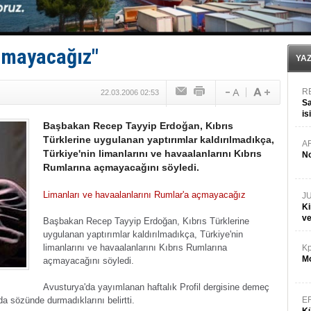
Anadolu Tersanesi EYDEP’te A sertifikası alan ilk ter
Derince, ILCA Masters Türkiye Şampiyonası’na ev sah
Tüpraş, ham petrol taşımacılığına 4 yeni tanker daha 
İTU AUV, Dünya’da 2. oldu!
açmayacağız"
YA
R
22.03.2006 02:53
Sa
is
Başbakan Recep Tayyip Erdoğan, Kıbrıs
da
Türklerine uygulanan yaptırımlar kaldırılmadıkça,
A
Türkiye'nin limanlarını ve havaalanlarını Kıbrıs
No
Rumlarına açmayacağını söyledi.
Limanları ve havaalanlarını Rumlar'a açmayacağız
J
Ki
v
Başbakan Recep Tayyip Erdoğan, Kıbrıs Türklerine
uygulanan yaptırımlar kaldırılmadıkça, Türkiye'nin
limanlarını ve havaalanlarını Kıbrıs Rumlarına
Kp
Mo
açmayacağını söyledi.
Avusturya'da yayımlanan haftalık Profil dergisine demeç
a sözünde durmadıklarını belirtti.
E