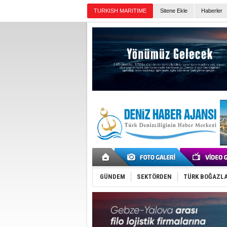
TURKISH MARITIME
Sitene Ekle
Haberler
Günün Haberleri
GÜNDEM
SEKTÖRDEN
TÜRK BOĞAZLA