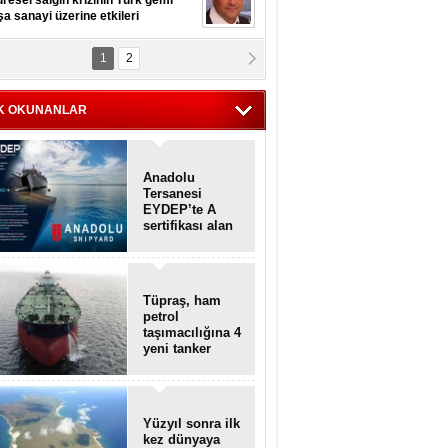
resel salgın krizinin Türk gemi
şa sanayi üzerine etkileri
1
2
pt. MESUT AZMİ GÖKSOY
lavuz kaptan kardeşlerime
hafen...
K OKUNANLAR
Anadolu
Tersanesi
EYDEP’te A
sertifikası alan
ilk tersane oldu
Tüpraş, ham
petrol
taşımacılığına 4
yeni tanker
daha ekliyor
Yüzyıl sonra ilk
kez dünyaya