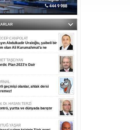
sane oldu
ipliği yapacak
ekliyor
ZARLAR
ECEP CANPOLAT
yın Abdulkadir Uraloğlu, şaibeli bir
im olan Ali Kurumahmut’a ne
nışıyorsunuz?
RET TAŞCIYAN
rdic Plan 2023’e Dair
URNAL
rli geçmişi olanlar, ahlak dersi
eremez!
t. Dr. HASAN TERZİ
ntrö, yurtta ve dünyada barıştır
RTUĞ YAŞAR