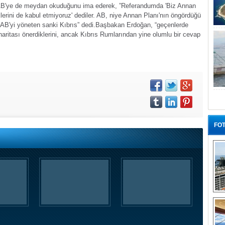
AB'ye de meydan okuduğunu ima ederek, ”Referandumda 'Biz Annan
klerini de kabul etmiyoruz' dediler. AB, niye Annan Planı'nın öngördüğü
? AB'yi yöneten sanki Kıbrıs” dedi.
Başbakan Erdoğan, “geçenlerde
ritası önerdiklerini, ancak Kıbrıs Rumlarından yine olumlu bir cevap
FOT
“G