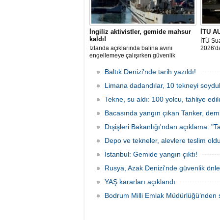
İngiliz aktivistler, gemide mahsur
İTU AU
kaldı!
İTÜ Sua
İzlanda açıklarında balina avını
2026'da
engellemeye çalışırken güvenlik
güçlerince durdurulan Bandero adlı
protesto gemisindeki 21 çevre aktivisti,
Baltık Denizi'nde tarih yazıldı!
günlerdir gemiden çıkmalarına izin
verilmediğini ve temel haklarının ihlal
Limana dadandılar, 10 tekneyi soydul
edildiğini öne sürdü. Mürettebatta iki
Tekne, su aldı: 100 yolcu, tahliye edil
Britanyalı aktivist de bulunuyor.
Bacasında yangın çıkan Tanker, demir
Dışişleri Bakanlığı'ndan açıklama: "Ta
Depo ve tekneler, alevlere teslim old
İstanbul: Gemide yangın çıktı!
Rusya, Azak Denizi'nde güvenlik önle
YAŞ kararları açıklandı
Bodrum Milli Emlak Müdürlüğü’nden s