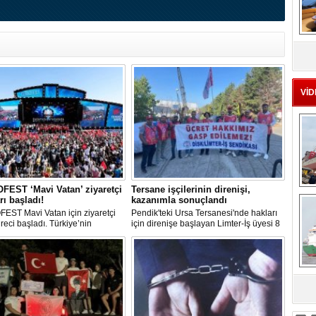
MS
eu
VİD
EST ‘Mavi Vatan’ ziyaretçi
Tersane işçilerinin direnişi,
Ç
rı başladı!
kazanımla sonuçlandı
EST Mavi Vatan için ziyaretçi
Pendik'teki Ursa Tersanesi'nde hakları
üreci başladı. Türkiye’nin
için direnişe başlayan Limter-İş üyesi 8
lik ve savunma teknolojilerine
işçinin mücadelesi sonuç verdi. İşveren,
an etkinliği, 20-23 Ağustos
arabulucu görüşmesinde tüm
ri arasında Gölcük Tersanesi
alacakların ödenmesini kabul etti.
lığı’nda gerçekleştirilecek.
Sendika, sözlerin tutulmaması halinde
direnişin süreceğini açıkladı
sa