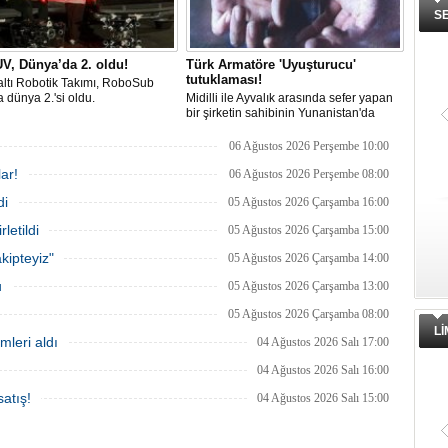
S
V, Dünya’da 2. oldu!
Türk Armatöre 'Uyuşturucu'
tutuklaması!
ltı Robotik Takımı, RoboSub
 dünya 2.'si oldu.
Midilli ile Ayvalık arasında sefer yapan
bir şirketin sahibinin Yunanistan'da
tutuklandığı bildirildi.
06 Ağustos 2026 Perşembe 10:00
ar!
06 Ağustos 2026 Perşembe 08:00
di
05 Ağustos 2026 Çarşamba 16:00
letildi
05 Ağustos 2026 Çarşamba 15:00
kipteyiz"
05 Ağustos 2026 Çarşamba 14:00
u
05 Ağustos 2026 Çarşamba 13:00
05 Ağustos 2026 Çarşamba 08:00
L
mleri aldı
04 Ağustos 2026 Salı 17:00
04 Ağustos 2026 Salı 16:00
atış!
04 Ağustos 2026 Salı 15:00