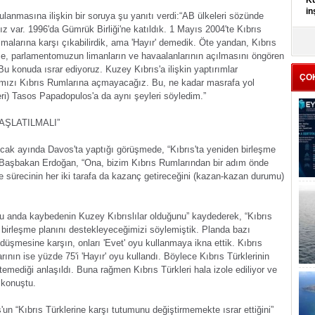
Kü
in
lanmasına ilişkin bir soruya şu yanıtı verdi:“AB ülkeleri sözünde
 var. 1996'da Gümrük Birliği'ne katıldık. 1 Mayıs 2004'te Kıbrıs
K
lmalarına karşı çıkabilirdik, ama 'Hayır' demedik. Öte yandan, Kıbrıs
Kı
ece, parlamentomuzun limanların ve havaalanlarının açılmasını öngören
it
 konuda ısrar ediyoruz. Kuzey Kıbrıs'a ilişkin yaptırımlar
ÇO
rımızı Kıbrıs Rumlarına açmayacağız. Bu, ne kadar masrafa yol
ri) Tasos Papadopulos'a da aynı şeyleri söyledim.”
AŞLATILMALI”
Ocak ayında Davos'ta yaptığı görüşmede, “Kıbrıs'ta yeniden birleşme
an Başbakan Erdoğan, “Ona, bizim Kıbrıs Rumlarından bir adım önde
 sürecinin her iki tarafa da kazanç getireceğini (kazan-kazan durumu)
u anda kaybedenin Kuzey Kıbrıslılar olduğunu” kaydederek, “Kıbrıs
n birleşme planını destekleyeceğimizi söylemiştik. Planda bazı
ı düşmesine karşın, onları 'Evet' oyu kullanmaya ikna ettik. Kıbrıs
arının ise yüzde 75'i 'Hayır' oyu kullandı. Böylece Kıbrıs Türklerinin
stemediği anlaşıldı. Buna rağmen Kıbrıs Türkleri hala izole ediliyor ve
 konuştu.
un “Kıbrıs Türklerine karşı tutumunu değiştirmemekte ısrar ettiğini”