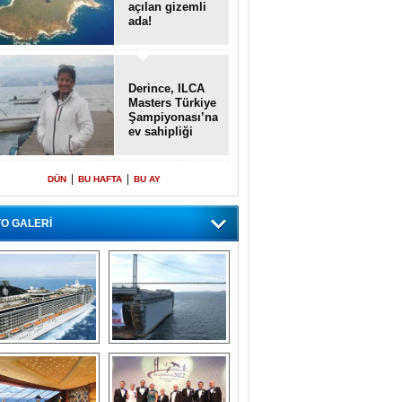
açılan gizemli
ada!
Derince, ILCA
Masters Türkiye
Şampiyonası’na
ev sahipliği
yapacak
|
|
DÜN
BU HAFTA
BU AY
O GALERİ
emi içinde gemi” 
Dünyada tek! 
konsepti ile MSC 
Denizaltı yüzer 
Splendida
havuzu intikal 
seyrine başladı