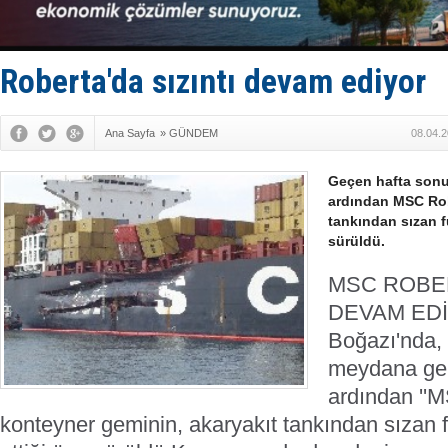
35 milyon T
İnsansız c
Yüzyıl son
Anadolu Te
Roberta'da sızıntı devam ediyor
Ana Sayfa
»
GÜNDEM
08.04.2
Geçen hafta sonu
ardından MSC Rob
tankından sızan fu
sürüldü.
MSC ROBER
DEVAM ED
Boğazı'nda,
meydana gel
ardından ''M
konteyner geminin, akaryakıt tankından sızan fu