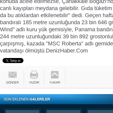
konuda acele edilmezse, Çanakkale Boğazı'nd
canlı kayıpları meydana gelebilir. Gıda tüketim 
da bu atıklardan etkilenebilir'' dedi.
Geçen haft
bandıralı 185 metre uzunluğunda 23 bin 646 g
Wind'' adlı kuru yük gemisiyle, Panama bandıra
244 metre uzunluğundaki 39 bin 892 grostonlu
çarpışmış, kazada ''MSC Roberta'' adlı gemide
vatandaşı ölmüştü.
DenizHaber.Com
SON EKLENEN
GALERİLER