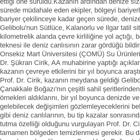
ettiği öne sürüldü.
Kazanın ardından denize sız
sürede müdahale eden ekipler, bölgeyi bariyerl
bariyer çekilinceye kadar geçen sürede, denize 
Gelibolu'nun Sütlüce, Kalanorlu ve Ilgar tatil s
kilometrelik alanda çevre kirliliğine yol açtığı, 
teknesi ile deniz canlısının zarar gördüğü bildi
Onsekiz Mart Üniversitesi (ÇOMÜ) Su Ürünleri
Dr. Şükran Cirik, AA muhabirine yaptığı açıkla
kazanın çevreye etkilerini bir yıl boyunca araşt
Prof. Dr. Cirik, kazanın meydana geldiği Gelibo
Çanakkale Boğazı'nın çeşitli sahil şeritlerinde
örnekleri aldıklarını, bir yıl boyunca denizde
gelebilecek değişimleri gözlemleyeceklerini beli
gibi deniz canlılarının, bu tip kazalar sonrasında
tutma özelliği olduğunu vurgulayan Prof. Dr. Cir
tamamen bölgeden temizlenmesi gerekir. Bu d