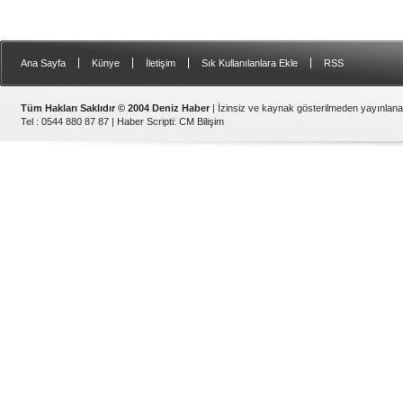
|
|
|
|
Ana Sayfa
Künye
İletişim
Sık Kullanılanlara Ekle
RSS
Tüm Hakları Saklıdır © 2004 Deniz Haber
| İzinsiz ve kaynak gösterilmeden yayınlan
Tel : 0544 880 87 87 |
Haber Scripti
:
CM Bilişim