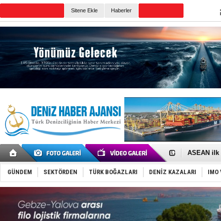
TURKISH MARITIME
Sitene Ekle
Haberler
CANLI YAYIN
Günün Haberleri
D-Marin, A
Van’da inş
ASEAN ilk 
TAYK - Eke
İstanbul v
TEKNOFEST 
GÜNDEM
SEKTÖRDEN
TÜRK BOĞAZLARI
DENİZ KAZALARI
IMO 
Tersane işç
İngiliz akt
FESCO, Kar
DESE, BIMC
GİMBİRDER 