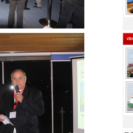
MS
eu
VİD
Ç
sa