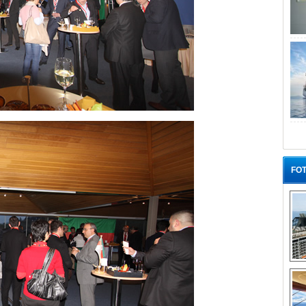
FOT
“G