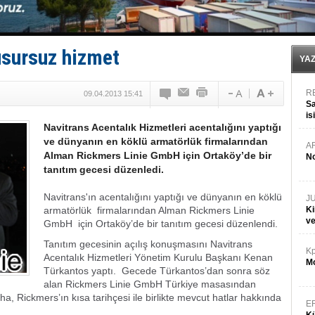
GİMBİRDER gemi inşa yan sanayinin sorunlarını tartış
35 milyon TL'lik tekne projesinde karar çıktı
İnsansız cankurtaran ihalesini BlueForge kazandı
Yüzyıl sonra ilk kez dünyaya açılan gizemli ada!
usursuz hizmet
YA
R
09.04.2013 15:41
Sa
is
Navitrans Acentalık Hizmetleri acentalığını yaptığı
da
ve dünyanın en köklü armatörlük firmalarından
A
Alman Rickmers Linie GmbH için Ortaköy’de bir
No
tanıtım gecesi düzenledi.
Navitrans'ın acentalığını yaptığı ve dünyanın en köklü
J
armatörlük firmalarından Alman Rickmers Linie
Ki
v
GmbH için Ortaköy’de bir tanıtım gecesi düzenlendi.
Tanıtım gecesinin açılış konuşmasını Navitrans
Kp
Acentalık Hizmetleri Yönetim Kurulu Başkanı Kenan
Mo
Türkantos yaptı. Gecede Türkantos’dan sonra söz
alan Rickmers Linie GmbH Türkiye masasından
, Rickmers’ın kısa tarihçesi ile birlikte mevcut hatlar hakkında
E