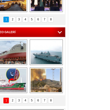
C'den 55 milyon 
5. Bosphorus Ship 
roluk turizm geliri 
Brokers Dinner, 
1
2
3
4
5
6
7
8
müjdesi
İstanbul’da yapıldı
EO GALERİ
eksan Tersanesi, 
TCG Anadolu, 
Başaran Bayrak 
tersane teknik 
tankerini suya 
seyrini tamamladı
indirdi
Göçmenlerin 
Milas’taki yangın 
imdadına Türk 
yeniden termik 
1
2
3
4
5
6
7
8
hipli MINA DENIZ 
santrallere doğru 
yetişti
ilerliyor