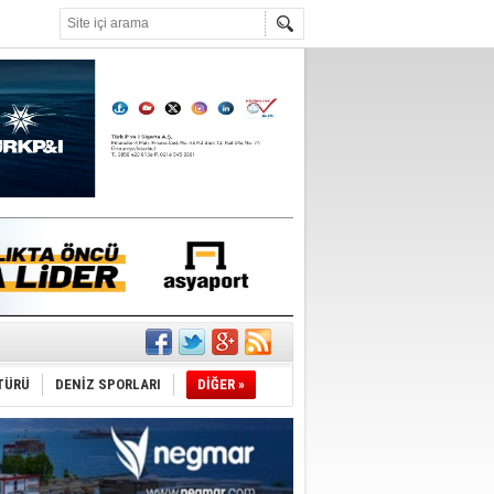
°C
r
TÜRÜ
DENİZ SPORLARI
DİĞER »
du