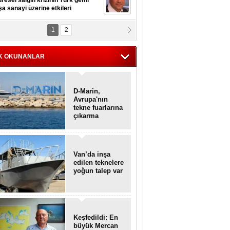
resel salgın krizinin Türk gemi
şa sanayi üzerine etkileri
1
2
pt. MESUT AZMİ GÖKSOY
lavuz kaptan kardeşlerime
hafen...
K OKUNANLAR
D-Marin,
Avrupa'nın
tekne fuarlarına
çıkarma
yapacak
Van’da inşa
edilen teknelere
yoğun talep var
Keşfedildi: En
büyük Mercan