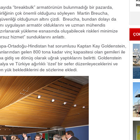
Kü
in
sayıda “breakbulk” armatörünün bulunmadığı bir pazarda,
lirliğinin çok önemli olduğunu söyleyen Martin Breucha,
K
 güvenliği olduğunun altını çizdi. Breucha, bundan dolayı da
Kı
ını uygulayan armatör olduklarını ve uzman mühendis
it
zırlanarak yükleme esnasında oluşabilecek riskleri minimize
ÇO
ursuz hizmet” sunduklarını anlattı.
rupa-Ortadoğu-Hindistan hat sorumlusu Kaptan Kay Goldenstein,
anlarından gelen 800 tona kadar vinç kapasitesi olan gemileri ile
 gidiş ve dönüş olarak uğrak yaptıklarını belirtti. Goldenstein
ya ve Türkiye ağırlıklı ‘özel’ bir sefer düzenleyeceklerini ve
 yük beklediklerini de sözlerine ekledi.