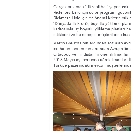
Gerçek anlamda “düzenli hat” yapan çok 
Rickmers-Linie için sefer programı güveni
Rickmers Linie için en önemli kriterin yük
“Dünyada ilk kez üç boyutlu yükleme plan
kadrosuyla üç boyutlu yükleme planları ha
ettiklerini ve bu sebeple müşterilerine kus
Martin Breucha’nın ardından söz alan Av
ise hattın tanıtımının ardından Avrupa lim
Ortadoğu ve Hindistan’ın önemli limanlarına
2013 Mayıs ayı sonunda uğrak limanları İtal
Türkiye pazarındaki mevcut müşterilerinden