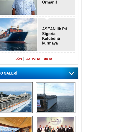
Ormanı!
ASEAN ilk P&I
Sigorta
Kulübünü
kurmaya
hazırlanıyor
|
|
DÜN
BU HAFTA
BU AY
O GALERİ
emi içinde gemi” 
Dünyada tek! 
konsepti ile MSC 
Denizaltı yüzer 
Splendida
havuzu intikal 
seyrine başladı