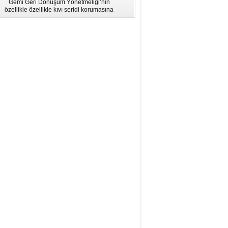
Gemi Geri Dönüşüm Yönetmeliği’nin
için Bölgesel Eğitim” Çalıştayı
özellikle özellikle kıyı şeridi korumasına
İstanbul'da düzenlendi.
ilişkin hükümlere uymadığı için AB
listesinden çıkarıldı.