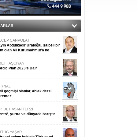
tı
ZARLAR
ECEP CANPOLAT
yın Abdulkadir Uraloğlu, şaibeli bir
im olan Ali Kurumahmut’a ne
nışıyorsunuz?
RET TAŞCIYAN
rdic Plan 2023’e Dair
URNAL
rli geçmişi olanlar, ahlak dersi
eremez!
t. Dr. HASAN TERZİ
ntrö, yurtta ve dünyada barıştır
RTUĞ YAŞAR