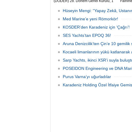
(DÖDER) 28. Dönem Genel Kurulu, 1
Fairline
Ağustos Cumartesi günü Türkiye Gemi
SoleMar
Sanayicileri Birliği (GİSBİR) ev
Hüseyin Mengi: “Yapay Zekâ, Ustanın
sahipliğinde gerçekleştirildi.
Med Marine’e yeni Römorkör!
KOSDER’den Karadeniz için ‘Çağrı’!
SES Yachts’tan EPOQ 36!
Aruna Denizcilik’ten Çin’e 10 gemilik 
Kocaeli limanlarının yükü katlanarak 
Sarp Yachts, ikinci XSR’i suyla buluş
POSEIDON Engineering ve DNA Marin
Purus Varna’yı uğurladılar
Karadeniz Holding Özel İtfaiye Gemisi