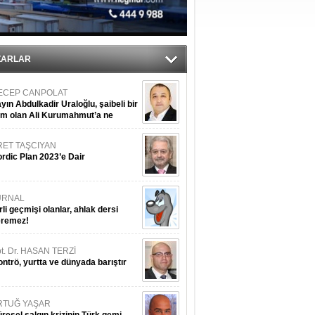
ediyor
ZARLAR
ECEP CANPOLAT
yın Abdulkadir Uraloğlu, şaibeli bir
im olan Ali Kurumahmut’a ne
nışıyorsunuz?
RET TAŞCIYAN
rdic Plan 2023’e Dair
URNAL
rli geçmişi olanlar, ahlak dersi
eremez!
t. Dr. HASAN TERZİ
ntrö, yurtta ve dünyada barıştır
RTUĞ YAŞAR