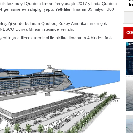
Kü
ri ilk kez bu yıl Quebec Limanı’na yanaştı. 2017 yılında Quebec
in
4 gemisine ev sahipliği yaptı. Yetkililer, limanın 85 milyon 900
.
K
Kı
birleştiği yerde bulunan Québec, Kuzey Amerika’nın en çok
it
a UNESCO Dünya Mirası listesinde yer alır.
ÇO
i inşa edilecek terminal ile birlikte limanının 4 binden fazla
.