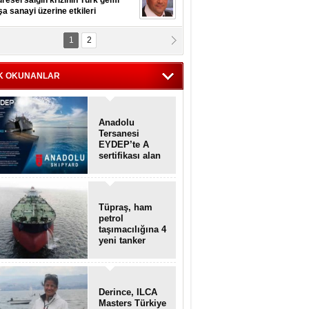
resel salgın krizinin Türk gemi
şa sanayi üzerine etkileri
1
2
pt. MESUT AZMİ GÖKSOY
lavuz kaptan kardeşlerime
hafen...
K OKUNANLAR
Anadolu
Tersanesi
EYDEP’te A
sertifikası alan
ilk tersane oldu
Tüpraş, ham
petrol
taşımacılığına 4
yeni tanker
daha ekliyor
Derince, ILCA
Masters Türkiye