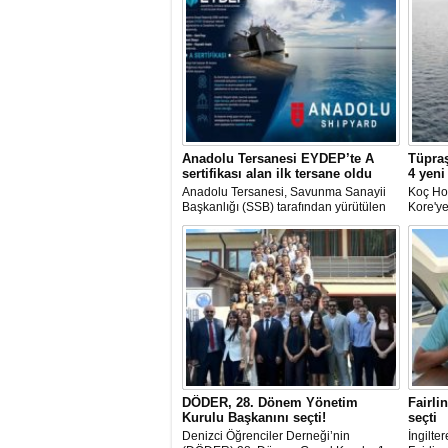
Anadolu Tersanesi EYDEP’te A
Tüpraş
sertifikası alan ilk tersane oldu
4 yeni
Anadolu Tersanesi, Savunma Sanayii
Koç Hol
Başkanlığı (SSB) tarafından yürütülen
Kore'ye
Endüstriyel Yetkinlik Değerlendirme ve
Toplam 
Destekleme Programı
aşan, h
(EYDEP)kapsamında, A Sertifikası
taşıma 
almaya hak kazanan ilk tersane oldu.
2029 yı
planlan
DÖDER, 28. Dönem Yönetim
Fairli
Kurulu Başkanını seçti!
seçti
Denizci Öğrenciler Derneği’nin
İngilte