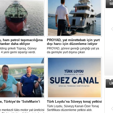
S
, ham petrol taşımacılığına
PROYAD, yat mürettebatı için yurt
 tanker daha ekliyor
dışı harcı için düzenleme istiyor
ding şirketi Tüpraş, Güney
PROYAD, görevi gereği çalıştığı yat ya
 4 yeni gemi siparişi verdi.
da gemiyle yurt dışına çıkan
yatırım tutarı 370 milyon doları
gemiadamlarının yurt dışı çıkış
er biri yaklaşık 157.000 DWT
harcından muaf tutulması için yasal
kapasitesine sahip tankerlerin
düzenleme yapılmasını talep etti.
lı içerisinde teslim alınması
ıyor.
L
ne, Türkiye’de ‘SoleMarin’i
Türk Loydu’na Süveyş tonaj yetkisi
Türk Loydu, Süveyş Kanalı Özel Tonaj
re merkezli lüks motor yat üreticisi
Sertifikası düzenleme yetkisi aldı.