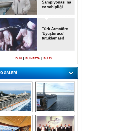
Şampiyonası’na
ev sahipliği
yapacak
Türk Armatöre
'Uyuşturucu'
tutuklaması!
|
|
DÜN
BU HAFTA
BU AY
O GALERİ
emi içinde gemi” 
Dünyada tek! 
konsepti ile MSC 
Denizaltı yüzer 
Splendida
havuzu intikal 
seyrine başladı