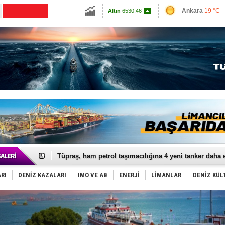
13798.82
Ankara
19 °C
CANLI YAYIN
Altın
6530.46
İzmir
24 °C
Dolar
47.6913
Antalya
24 °C
Euro
54.973
Muğla
20 °C
Çanakkale
23 
Anadolu Tersanesi EYDEP’te A sertifikası alan ilk ter
Derince, ILCA Masters Türkiye Şampiyonası’na ev sah
Tüpraş, ham petrol taşımacılığına 4 yeni tanker daha 
İTU AUV, Dünya’da 2. oldu!
LNG taşımacılığında maliyetler katlandı
RI
DENİZ KAZALARI
IMO VE AB
ENERJİ
LİMANLAR
DENİZ KÜL
PROYAD, yat mürettebatı için yurt dışı harcı için düze
Türkiye-Irak enerji hattında yeni dönem başlıyor
Türk Armatöre 'Uyuşturucu' tutuklaması!
Deniz turizminde yeni ‘Ceza Rejimi’!
DÖDER, 28. Dönem Yönetim Kurulu Başkanını seçti!