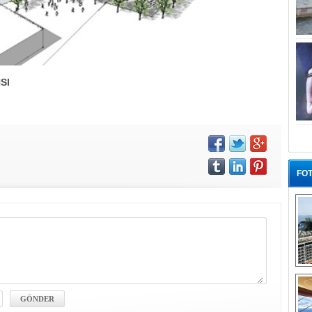
SI
FOT
“G