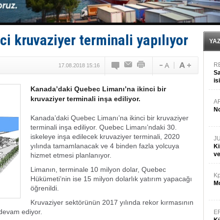
Fairline, Türkiye’de ‘SoleMarin’i seçti
Baltık Denizi'nde tarih yazıldı!
Runit kubbesi okyanusun derinliklerinde halkı tehdit 
Limana dadandılar, 10 tekneyi soydular!
i kruvaziyer terminali yapılıyor
Türk Loydu’na Süveyş tonaj yetkisi
YA
R
17.08.2018 15:16
Sa
is
Kanada’daki Quebec Limanı’na ikinci bir
da
kruvaziyer terminali inşa ediliyor.
A
No
Kanada’daki Quebec Limanı’na ikinci bir kruvaziyer
terminali inşa ediliyor. Quebec Limanı’ndaki 30.
iskeleye inşa edilecek kruvaziyer terminali, 2020
J
yılında tamamlanacak ve 4 binden fazla yolcuya
Ki
v
hizmet etmesi planlanıyor.
Limanın, terminale 10 milyon dolar, Quebec
Kp
Hükümeti’nin ise 15 milyon dolarlık yatırım yapacağı
Mo
öğrenildi.
Kruvaziyer sektörünün 2017 yılında rekor kırmasının
 devam ediyor.
E