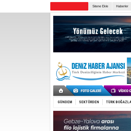
TURKISH MARITIME
Sitene Ekle
Haberler
Günün Haberleri
GÜNDEM
SEKTÖRDEN
TÜRK BOĞAZLA