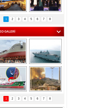
C'den 55 milyon 
5. Bosphorus Ship 
roluk turizm geliri 
Brokers Dinner, 
1
2
3
4
5
6
7
8
müjdesi
İstanbul’da yapıldı
EO GALERİ
eksan Tersanesi, 
TCG Anadolu, 
Başaran Bayrak 
tersane teknik 
tankerini suya 
seyrini tamamladı
indirdi
Göçmenlerin 
Milas’taki yangın 
imdadına Türk 
yeniden termik 
1
2
3
4
5
6
7
8
hipli MINA DENIZ 
santrallere doğru 
yetişti
ilerliyor