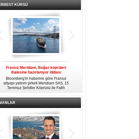
ERBEST KÜRSÜ
Fransız Meridiam, Boğaz köprüleri
Kendi yat limanına sahip en pahalı
ihalesine hazırlanıyor iddiası
özel adalar
Bloomberg'in haberine göre Fransız
Dünyanın en zengin insanlarından
altyapı yatırım şirketi Meridiam SAS, 15
bazıları için yaşam tarzının bir parçası
Temmuz Şehitler Köprüsü ile Fatih
sadece bir süper yat değil, aynı
R
Sultan Mehmet Köprüsü'nün
zamanda kendi yat limanı, helikopter
özelleştirilmesine yönelik ihaleyle
pisti ve seçkin villaları da içeren koca
ilgileniyor.
bir özel adadır.
İMANLAR