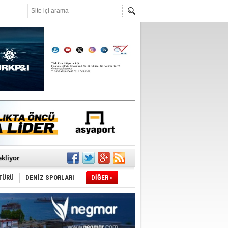
°C
sane oldu
ipliği yapacak
ekliyor
TÜRÜ
DENİZ SPORLARI
DİĞER »
nleme istiyor