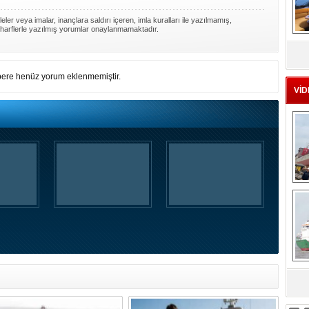
ler veya imalar, inançlara saldırı içeren, imla kuralları ile yazılmamış,
harflerle yazılmış yorumlar onaylanmamaktadır.
MS
eu
ere henüz yorum eklenmemiştir.
VİD
Ç
sa