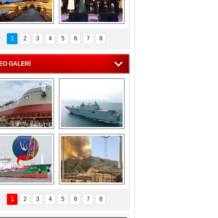
C'den 55 milyon 
5. Bosphorus Ship 
roluk turizm geliri 
Brokers Dinner, 
1
2
3
4
5
6
7
8
müjdesi
İstanbul’da yapıldı
EO GALERİ
eksan Tersanesi, 
TCG Anadolu, 
Başaran Bayrak 
tersane teknik 
tankerini suya 
seyrini tamamladı
indirdi
Göçmenlerin 
Milas’taki yangın 
imdadına Türk 
yeniden termik 
1
2
3
4
5
6
7
8
hipli MINA DENIZ 
santrallere doğru 
yetişti
ilerliyor