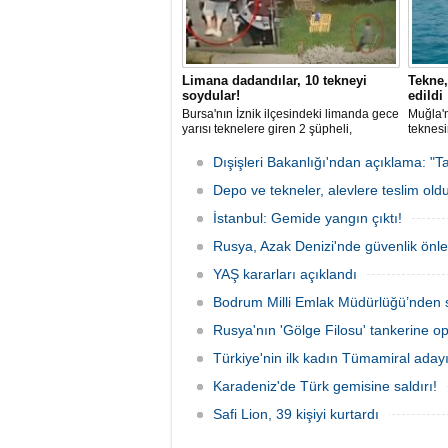
Limana dadandılar, 10 tekneyi
Tekne,
soydular!
edildi
Bursa'nın İznik ilçesindeki limanda gece
Muğla'n
yarısı teknelere giren 2 şüpheli,
teknesi
elektronik cihazlar ve değerli eşyalar
bulunan
çaldı. Olay, güvenlik kameralarına
teknen
Dışişleri Bakanlığı'ndan açıklama: "Ta
yansıdı, tekne sahiplerinin ihbarıyla
kurtarm
jandarma inceleme başlattı.
Depo ve tekneler, alevlere teslim old
İstanbul: Gemide yangın çıktı!
Rusya, Azak Denizi'nde güvenlik önle
YAŞ kararları açıklandı
Bodrum Milli Emlak Müdürlüğü’nden s
Rusya'nın 'Gölge Filosu' tankerine o
Türkiye'nin ilk kadın Tümamiral aday
Karadeniz'de Türk gemisine saldırı!
Safi Lion, 39 kişiyi kurtardı