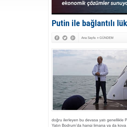
Putin ile bağlantılı lü
Ana Sayfa
»
GÜNDEM
doğru ilerleyen bu devasa yatı genellikle 
Yatın Bodrum’da hangi limana ya da koya 