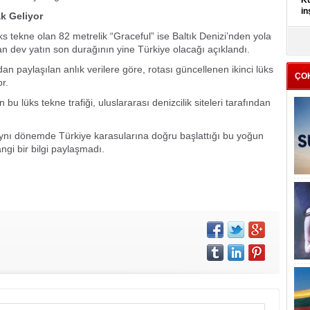
Kü
in
k Geliyor
lüks tekne olan 82 metrelik “Graceful” ise Baltık Denizi’nden yola
K
n dev yatın son durağının yine Türkiye olacağı açıklandı.
Kı
it
an paylaşılan anlık verilere göre, rotası güncellenen ikinci lüks
ÇO
r.
 bu lüks tekne trafiği, uluslararası denizcilik siteleri tarafından
aynı dönemde Türkiye karasularına doğru başlattığı bu yoğun
ngi bir bilgi paylaşmadı.