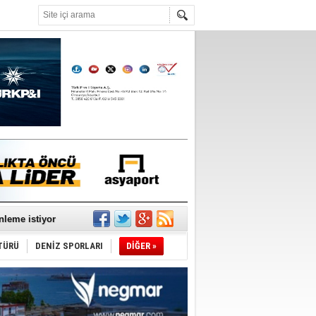
°C
nleme istiyor
TÜRÜ
DENİZ SPORLARI
DİĞER »
ediyor