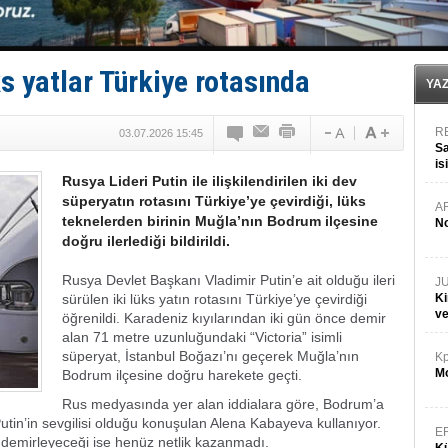
Limana dadandılar, 10 tekneyi soydular!
Türk Loydu’na Süveyş tonaj yetkisi
Hüseyin Mengi: “Yapay Zekâ, Ustanın yerini alamaz”
Hat-San Tersanesi’nden yüzer havuza omurga: NB26
ks yatlar Türkiye rotasında
Med Marine’e yeni Römorkör!
YA
R
03.07.2026 15:45
Sa
is
Rusya Lideri Putin ile ilişkilendirilen iki dev
da
süperyatın rotasını Türkiye’ye çevirdiği, lüks
A
teknelerden birinin Muğla’nın Bodrum ilçesine
No
doğru ilerlediği bildirildi.
Rusya Devlet Başkanı Vladimir Putin’e ait olduğu ileri
J
sürülen iki lüks yatın rotasını Türkiye’ye çevirdiği
Ki
v
öğrenildi. Karadeniz kıyılarından iki gün önce demir
alan 71 metre uzunluğundaki “Victoria” isimli
süperyat, İstanbul Boğazı’nı geçerek Muğla’nın
Kp
Mo
Bodrum ilçesine doğru harekete geçti.
Rus medyasında yer alan iddialara göre, Bodrum’a
Putin’in sevgilisi olduğu konuşulan Alena Kabayeva kullanıyor.
E
demirleyeceği ise henüz netlik kazanmadı.