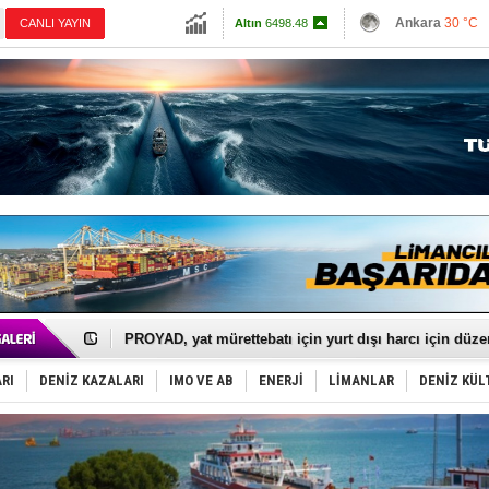
13798.82
Ankara
30 °C
CANLI YAYIN
Altın
6498.48
İzmir
30 °C
Dolar
47.5901
Antalya
28 °C
Euro
54.9577
Muğla
26 °C
Çanakkale
32 
İTU AUV, Dünya’da 2. oldu!
LNG taşımacılığında maliyetler katlandı
PROYAD, yat mürettebatı için yurt dışı harcı için düze
Türkiye-Irak enerji hattında yeni dönem başlıyor
Türk Armatöre 'Uyuşturucu' tutuklaması!
RI
DENİZ KAZALARI
IMO VE AB
ENERJİ
LİMANLAR
DENİZ KÜL
Deniz turizminde yeni ‘Ceza Rejimi’!
DÖDER, 28. Dönem Yönetim Kurulu Başkanını seçti!
Fairline, Türkiye’de ‘SoleMarin’i seçti
Baltık Denizi'nde tarih yazıldı!
Runit kubbesi okyanusun derinliklerinde halkı tehdit 