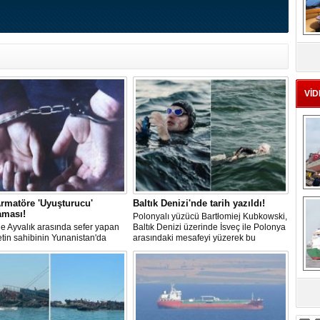
MS
eu
VİD
Ç
rmatöre 'Uyuşturucu'
Baltık Denizi'nde tarih yazıldı!
aması!
Polonyalı yüzücü Bartłomiej Kubkowski,
 ile Ayvalık arasında sefer yapan
Baltık Denizi üzerinde İsveç ile Polonya
ketin sahibinin Yunanistan'da
arasındaki mesafeyi yüzerek bu
dığı bildirildi.
başarının ilk örneği olarak tarihe geçti.
sa