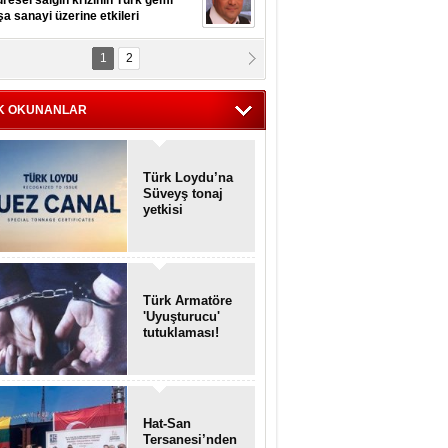
resel salgın krizinin Türk gemi
şa sanayi üzerine etkileri
1
2
pt. MESUT AZMİ GÖKSOY
lavuz kaptan kardeşlerime
hafen...
K OKUNANLAR
Türk Loydu’na
Süveyş tonaj
yetkisi
Türk Armatöre
'Uyuşturucu'
tutuklaması!
Hat-San
Tersanesi’nden