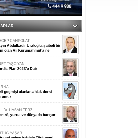
ZARLAR
ECEP CANPOLAT
yın Abdulkadir Uraloğlu, şaibeli bir
im olan Ali Kurumahmut’a ne
nışıyorsunuz?
RET TAŞCIYAN
rdic Plan 2023’e Dair
URNAL
rli geçmişi olanlar, ahlak dersi
eremez!
t. Dr. HASAN TERZİ
ntrö, yurtta ve dünyada barıştır
RTUĞ YAŞAR