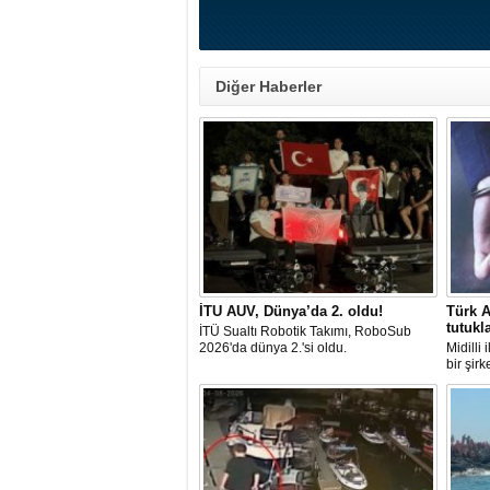
Diğer Haberler
İTU AUV, Dünya’da 2. oldu!
Türk A
tutukl
İTÜ Sualtı Robotik Takımı, RoboSub
2026'da dünya 2.'si oldu.
Midilli
bir şir
tutuklan