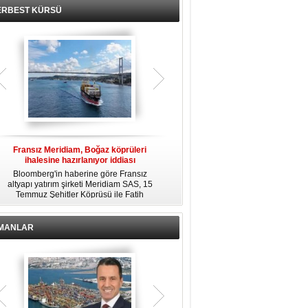
ERBEST KÜRSÜ
Fransız Meridiam, Boğaz köprüleri
Kendi yat limanına sahip en pahalı
ihalesine hazırlanıyor iddiası
özel adalar
Bloomberg'in haberine göre Fransız
Dünyanın en zengin insanlarından
altyapı yatırım şirketi Meridiam SAS, 15
bazıları için yaşam tarzının bir parçası
Temmuz Şehitler Köprüsü ile Fatih
sadece bir süper yat değil, aynı
R
Sultan Mehmet Köprüsü'nün
zamanda kendi yat limanı, helikopter
özelleştirilmesine yönelik ihaleyle
pisti ve seçkin villaları da içeren koca
ilgileniyor.
bir özel adadır.
İMANLAR