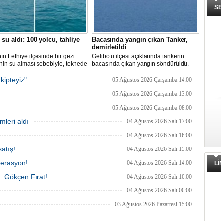
S
 su aldı: 100 yolcu, tahliye
Bacasında yangın çıkan Tanker,
demirletildi
ın Fethiye ilçesinde bir gezi
Gelibolu ilçesi açıklarında tankerin
nin su alması sebebiyle, teknede
bacasında çıkan yangın söndürüldü.
 100 yolcu tahliye edildi,
Tanker, ardından Şevketiye Demir
in batmaması için bölgede
Sahası'na demirletildi.
kipteyiz"
05 Ağustos 2026 Çarşamba 14:00
a çalışması başlatıldı.
u
05 Ağustos 2026 Çarşamba 13:00
05 Ağustos 2026 Çarşamba 08:00
mleri aldı
04 Ağustos 2026 Salı 17:00
04 Ağustos 2026 Salı 16:00
atış!
04 Ağustos 2026 Salı 15:00
perasyon!
04 Ağustos 2026 Salı 14:00
L
ı: Gökçen Fırat!
04 Ağustos 2026 Salı 10:00
04 Ağustos 2026 Salı 00:00
03 Ağustos 2026 Pazartesi 15:00