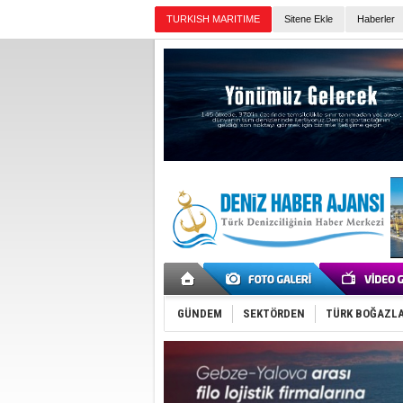
TURKISH MARITIME
Sitene Ekle
Haberler
Günün Haberleri
GÜNDEM
SEKTÖRDEN
TÜRK BOĞAZLA