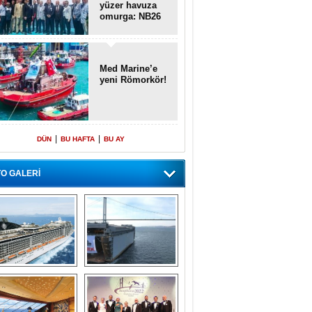
yüzer havuza
omurga: NB26
Med Marine’e
yeni Römorkör!
|
|
DÜN
BU HAFTA
BU AY
O GALERİ
emi içinde gemi” 
Dünyada tek! 
konsepti ile MSC 
Denizaltı yüzer 
Splendida
havuzu intikal 
seyrine başladı