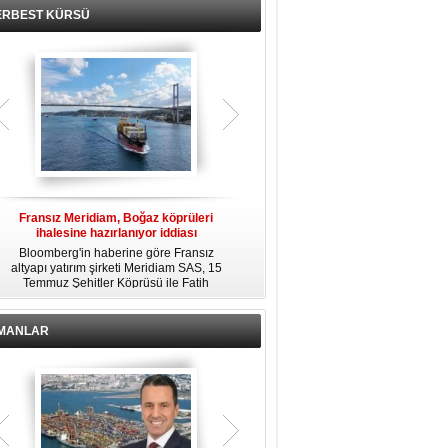
ERBEST KÜRSÜ
Fransız Meridiam, Boğaz köprüleri
Kendi yat limanına sahip en pahalı
ihalesine hazırlanıyor iddiası
özel adalar
Bloomberg'in haberine göre Fransız
Dünyanın en zengin insanlarından
altyapı yatırım şirketi Meridiam SAS, 15
bazıları için yaşam tarzının bir parçası
Temmuz Şehitler Köprüsü ile Fatih
sadece bir süper yat değil, aynı
R
Sultan Mehmet Köprüsü'nün
zamanda kendi yat limanı, helikopter
özelleştirilmesine yönelik ihaleyle
pisti ve seçkin villaları da içeren koca
ilgileniyor.
bir özel adadır.
İMANLAR