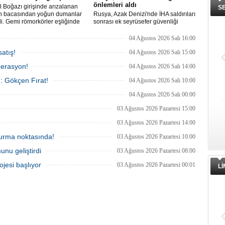
önlemleri aldı
l Boğazı girişinde arızalanan
S
n bacasından yoğun dumanlar
Rusya, Azak Denizi'nde İHA saldırıları
i. Gemi römorkörler eşliğinde
sonrası ek seyrüsefer güvenliği
ı açıklarına demirletildi.
tedbirleri aldı.
04 Ağustos 2026 Salı 16:00
atış!
04 Ağustos 2026 Salı 15:00
perasyon!
04 Ağustos 2026 Salı 14:00
ı: Gökçen Fırat!
04 Ağustos 2026 Salı 10:00
04 Ağustos 2026 Salı 00:00
03 Ağustos 2026 Pazartesi 15:00
03 Ağustos 2026 Pazartesi 14:00
 durma noktasında!
03 Ağustos 2026 Pazartesi 10:00
unu geliştirdi
03 Ağustos 2026 Pazartesi 08:00
ojesi başlıyor
03 Ağustos 2026 Pazartesi 00:01
L