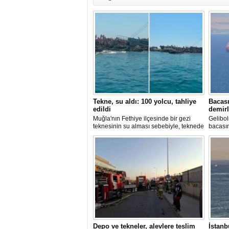
Tekne, su aldı: 100 yolcu, tahliye
Bacası
edildi
demirl
Muğla'nın Fethiye ilçesinde bir gezi
Gelibol
teknesinin su alması sebebiyle, teknede
bacası
bulunan 100 yolcu tahliye edildi,
Tanker
teknenin batmaması için bölgede
Sahası'
kurtarma çalışması başlatıldı.
Depo ve tekneler, alevlere teslim
İstanb