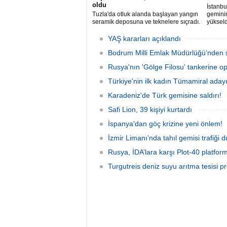
oldu
İstanbu
Tuzla'da otluk alanda başlayan yangın
gemini
seramik deposuna ve teknelere sıçradı.
yükseld
İtfaiye ekipleri uzun uğraşlar sonucu
Ahırkap
alevleri kontrol altına aldı.
YAŞ kararları açıklandı
Bodrum Milli Emlak Müdürlüğü’nden s
Rusya'nın 'Gölge Filosu' tankerine o
Türkiye'nin ilk kadın Tümamiral aday
Karadeniz'de Türk gemisine saldırı!
Safi Lion, 39 kişiyi kurtardı
İspanya'dan göç krizine yeni önlem!
İzmir Limanı’nda tahıl gemisi trafiği
Rusya, İDA’lara karşı Plot-40 platform
Turgutreis deniz suyu arıtma tesisi pr