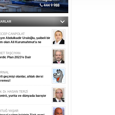
iyle çürüyor
ZARLAR
ECEP CANPOLAT
yın Abdulkadir Uraloğlu, şaibeli bir
im olan Ali Kurumahmut’a ne
nışıyorsunuz?
RET TAŞCIYAN
rdic Plan 2023’e Dair
URNAL
rli geçmişi olanlar, ahlak dersi
eremez!
t. Dr. HASAN TERZİ
ntrö, yurtta ve dünyada barıştır
RTUĞ YAŞAR