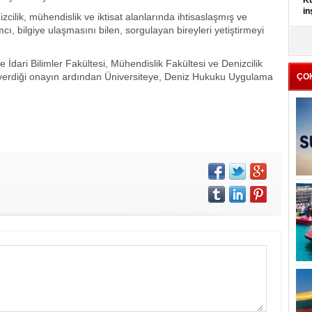
Kü
in
zcilik, mühendislik ve iktisat alanlarında ihtisaslaşmış ve
cı, bilgiye ulaşmasını bilen, sorgulayan bireyleri yetiştirmeyi
K
Kı
ve İdari Bilimler Fakültesi, Mühendislik Fakültesi ve Denizcilik
it
erdiği onayın ardından Üniversiteye, Deniz Hukuku Uygulama
ÇO