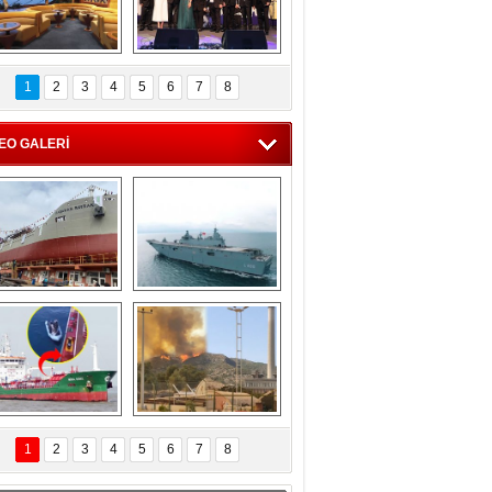
C'den 55 milyon 
5. Bosphorus Ship 
roluk turizm geliri 
Brokers Dinner, 
1
2
3
4
5
6
7
8
müjdesi
İstanbul’da yapıldı
EO GALERİ
eksan Tersanesi, 
TCG Anadolu, 
Başaran Bayrak 
tersane teknik 
tankerini suya 
seyrini tamamladı
indirdi
Göçmenlerin 
Milas’taki yangın 
imdadına Türk 
yeniden termik 
1
2
3
4
5
6
7
8
hipli MINA DENIZ 
santrallere doğru 
yetişti
ilerliyor