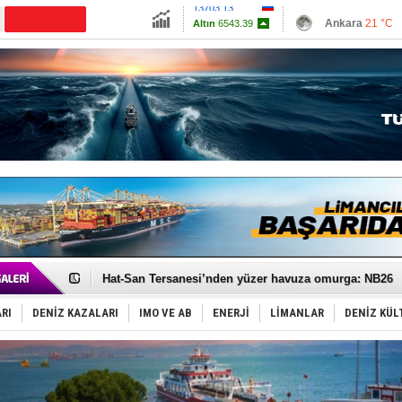
13703.13
Ankara
21 °C
Altın
6543.39
İzmir
26 °C
Dolar
47.5977
Antalya
27 °C
Euro
55.0373
Muğla
26 °C
Çanakkale
26 
Türk Loydu’na Süveyş tonaj yetkisi
Hüseyin Mengi: “Yapay Zekâ, Ustanın yerini alamaz”
Hat-San Tersanesi’nden yüzer havuza omurga: NB26
Med Marine’e yeni Römorkör!
KOSDER’den Karadeniz için ‘Çağrı’!
RI
DENİZ KAZALARI
IMO VE AB
ENERJİ
LİMANLAR
DENİZ KÜL
Kalyoncu’dan ‘Sefer’ kararı!
Tekne, su aldı: 100 yolcu, tahliye edildi
Bacasında yangın çıkan Tanker, demirletildi
Dışişleri Bakanlığı'ndan açıklama: "Takipteyiz"
Depo ve tekneler, alevlere teslim oldu