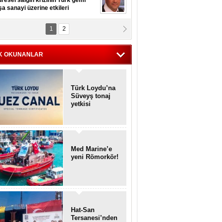
resel salgın krizinin Türk gemi
şa sanayi üzerine etkileri
1
2
pt. MESUT AZMİ GÖKSOY
lavuz kaptan kardeşlerime
hafen...
K OKUNANLAR
Türk Loydu’na
Süveyş tonaj
yetkisi
Med Marine’e
yeni Römorkör!
Hat-San
Tersanesi’nden