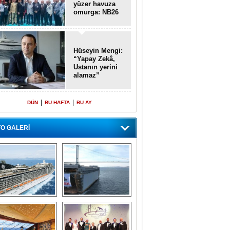
yüzer havuza
omurga: NB26
Hüseyin Mengi:
“Yapay Zekâ,
Ustanın yerini
alamaz”
|
|
DÜN
BU HAFTA
BU AY
O GALERİ
emi içinde gemi” 
Dünyada tek! 
konsepti ile MSC 
Denizaltı yüzer 
Splendida
havuzu intikal 
seyrine başladı