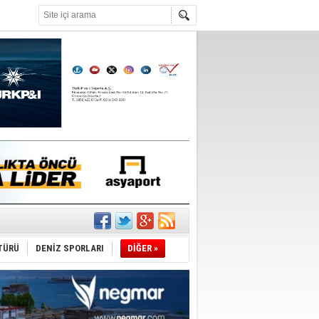
°C
TÜRÜ
DENİZ SPORLARI
DİĞER »