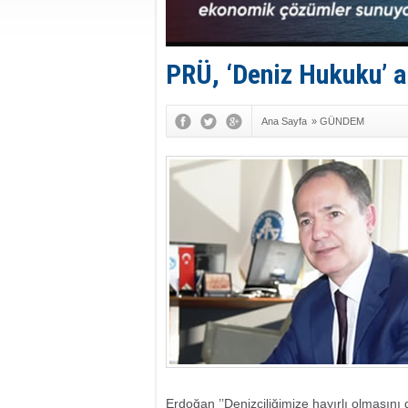
PRÜ, ‘Deniz Hukuku’ 
Ana Sayfa
»
GÜNDEM
Erdoğan ’’Denizciliğimize hayırlı olmasını