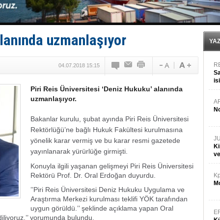
Kruvaziyer Şirketleri işte buralara ‘Yatırım’ yapıyor
SES Yachts’tan EPOQ 36!
Kargıcak Koyu’nda tekne yangını!
Denizlerin dibinde 8 bin 500 gemi petrol sızıntısı risk
alanında uzmanlaşıyor
İstanbul: Gemide yangın çıktı!
YA
R
04.07.2018 15:15
Sa
is
Piri Reis Üniversitesi ‘Deniz Hukuku’ alanında
da
uzmanlaşıyor.
A
No
Bakanlar kurulu, şubat ayında Piri Reis Üniversitesi
Rektörlüğü’ne bağlı Hukuk Fakültesi kurulmasına
J
yönelik karar vermiş ve bu karar resmi gazetede
Ki
yayınlanarak yürürlüğe girmişti.
v
Konuyla ilgili yaşanan gelişmeyi Piri Reis Üniversitesi
Rektörü Prof. Dr. Oral Erdoğan duyurdu.
Kp
Mo
’’Piri Reis Üniversitesi Deniz Hukuku Uygulama ve
Araştırma Merkezi kurulması teklifi YÖK tarafından
uygun görüldü.’’ şeklinde açıklama yapan Oral
E
 diliyoruz.’’ yorumunda bulundu.