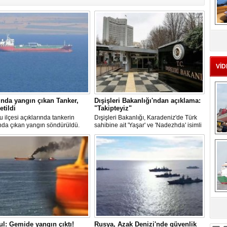
MS
eu
VİD
nda yangın çıkan Tanker,
Dışişleri Bakanlığı'ndan açıklama:
etildi
"Takipteyiz"
u ilçesi açıklarında tankerin
Dışişleri Bakanlığı, Karadeniz'de Türk
nda çıkan yangın söndürüldü.
sahibine ait 'Yaşar' ve 'Nadezhda' isimli
, ardından Şevketiye Demir
sivil gemilere yönelik insansız hava
Ç
na demirletildi.
araçlarıyla gerçekleştirilen saldırıda
yaralanan personelin sağlık durumu ve
güvenliğinin yakından takip edildiğini
duyurdu.
sa
ul: Gemide yangın çıktı!
Rusya, Azak Denizi'nde güvenlik