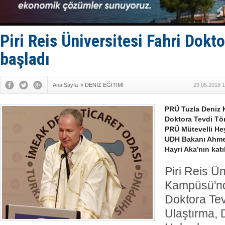
Makine arı
Dron saldı
'REGAL 1' i
Gemide 5 t
Piri Reis Üniversitesi Fahri Dokt
Yakıt barcı
başladı
Ana Sayfa
»
DENİZ EĞİTİMİ
23.05.2018 1
PRÜ Tuzla Deniz
Doktora Tevdi Tör
PRÜ Mütevelli He
UDH Bakanı Ahmet
Hayri Aka'nın katı
Piri Reis Ü
Kampüsü'nd
Doktora Tev
Ulaştırma, 