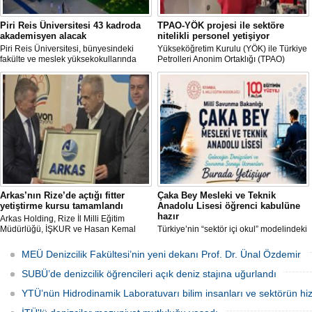
Piri Reis Üniversitesi 43 kadroda
TPAO-YÖK projesi ile sektöre
akademisyen alacak
nitelikli personel yetişiyor
Piri Reis Üniversitesi, bünyesindeki
Yükseköğretim Kurulu (YÖK) ile Türkiye
fakülte ve meslek yüksekokullarında
Petrolleri Anonim Ortaklığı (TPAO)
görevlendirilmek üzere toplam 43
arasında imzalanan protokolle hayata
akademisyen alımı yapacağını duyurdu.
geçirilen "Açık Deniz Teknolojisi"
Başvurular 10 Ağustos 2026 tarihine
programları sektöre nitelikli personel
kadar devam edecek.
yetiştiriyor.
Arkas’nın Rize’de açtığı fitter
Çaka Bey Mesleki ve Teknik
yetiştirme kursu tamamlandı
Anadolu Lisesi öğrenci kabulüne
hazır
Arkas Holding, Rize İl Milli Eğitim
Müdürlüğü, İŞKUR ve Hasan Kemal
Türkiye’nin “sektör içi okul” modelindeki
Yardımcı MTAL iş birliği ile açılan Gemi
öncü uygulamalarından Millî Savunma
Tamir Ustası (Fitter) Yetiştirme Kursu’
Bakanlığı Çaka Bey Mesleki ve Teknik
MEÜ Denizcilik Fakültesi’nin yeni dekanı Prof. Dr. Ünal Özdemir
tamamlandı. Kursu başarıyla
Anadolu Lisesi, ilk öğrencilerini kabul
tamamlayıp sınavı geçecek adaylar
etmeye hazırlanıyor.
SUBÜ’de denizcilik öğrencileri açık deniz stajına uğurlandı
Arkas Deniz Ticaret Filosu’nda görev
alacak.
YTÜ’nün Hidrodinamik Laboratuvarı bilim insanları ve sektörün hi