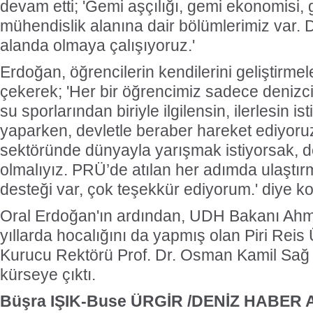
devam etti; 'Gemi aşçılığı, gemi ekonomisi, gem
mühendislik alanına dair bölümlerimiz var. Den
alanda olmaya çalışıyoruz.'
Erdoğan, öğrencilerin kendilerini geliştirmel
çekerek; 'Her bir öğrencimiz sadece denizcil
su sporlarından biriyle ilgilensin, ilerlesin is
yaparken, devletle beraber hareket ediyoru
sektöründe dünyayla yarışmak istiyorsak, devl
olmalıyız. PRÜ’de atılan her adımda ulaştır
desteği var, çok teşekkür ediyorum.' diye k
Oral Erdoğan'ın ardından, UDH Bakanı Ahmet
yıllarda hocalığını da yapmış olan Piri Reis 
Kurucu Rektörü Prof. Dr. Osman Kamil Sa
kürseye çıktı.
Büşra IŞIK-Buse ÜRGİR /DENİZ HABER 