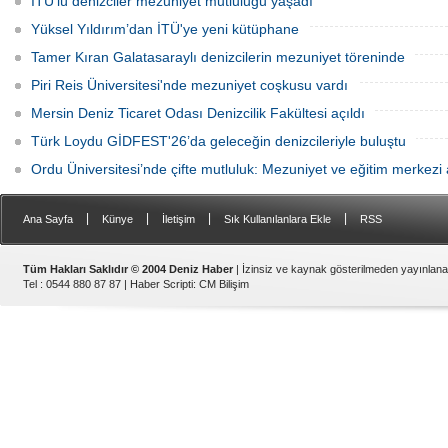
İTÜ'lü denizciler mezuniyet mutluluğu yaşadı
Yüksel Yıldırım’dan İTÜ'ye yeni kütüphane
Tamer Kıran Galatasaraylı denizcilerin mezuniyet töreninde
Piri Reis Üniversitesi'nde mezuniyet coşkusu vardı
Mersin Deniz Ticaret Odası Denizcilik Fakültesi açıldı
Türk Loydu GİDFEST'26’da geleceğin denizcileriyle buluştu
Ordu Üniversitesi’nde çifte mutluluk: Mezuniyet ve eğitim merkezi a
|
|
|
|
Ana Sayfa
Künye
İletişim
Sık Kullanılanlara Ekle
RSS
Tüm Hakları Saklıdır © 2004 Deniz Haber
| İzinsiz ve kaynak gösterilmeden yayınlan
Tel : 0544 880 87 87 |
Haber Scripti
:
CM Bilişim