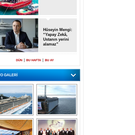
Hüseyin Mengi:
“Yapay Zekâ,
Ustanın yerini
alamaz”
|
|
DÜN
BU HAFTA
BU AY
O GALERİ
emi içinde gemi” 
Dünyada tek! 
konsepti ile MSC 
Denizaltı yüzer 
Splendida
havuzu intikal 
seyrine başladı