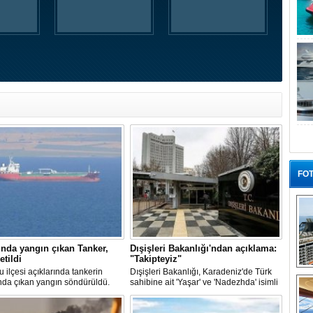
FOT
nda yangın çıkan Tanker,
Dışişleri Bakanlığı'ndan açıklama:
etildi
"Takipteyiz"
u ilçesi açıklarında tankerin
Dışişleri Bakanlığı, Karadeniz'de Türk
“G
nda çıkan yangın söndürüldü.
sahibine ait 'Yaşar' ve 'Nadezhda' isimli
, ardından Şevketiye Demir
sivil gemilere yönelik insansız hava
na demirletildi.
araçlarıyla gerçekleştirilen saldırıda