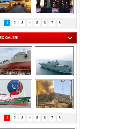
C'den 55 milyon 
5. Bosphorus Ship 
roluk turizm geliri 
Brokers Dinner, 
1
2
3
4
5
6
7
8
müjdesi
İstanbul’da yapıldı
EO GALERİ
eksan Tersanesi, 
TCG Anadolu, 
Başaran Bayrak 
tersane teknik 
tankerini suya 
seyrini tamamladı
indirdi
Göçmenlerin 
Milas’taki yangın 
imdadına Türk 
yeniden termik 
1
2
3
4
5
6
7
8
hipli MINA DENIZ 
santrallere doğru 
yetişti
ilerliyor