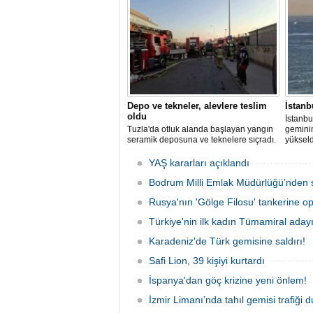
kurtarma çalışması başlatıldı.
Depo ve tekneler, alevlere teslim
İstanb
oldu
İstanbu
Tuzla'da otluk alanda başlayan yangın
gemini
seramik deposuna ve teknelere sıçradı.
yükseld
İtfaiye ekipleri uzun uğraşlar sonucu
Ahırkap
alevleri kontrol altına aldı.
YAŞ kararları açıklandı
Bodrum Milli Emlak Müdürlüğü’nden s
Rusya'nın 'Gölge Filosu' tankerine o
Türkiye'nin ilk kadın Tümamiral aday
Karadeniz'de Türk gemisine saldırı!
Safi Lion, 39 kişiyi kurtardı
İspanya'dan göç krizine yeni önlem!
İzmir Limanı’nda tahıl gemisi trafiği