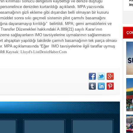
Kü
inin kırılması sonucu dengesini kaybettiği ve denize düştüğü
in
personelince denizden kurtarıldığı açıklandı.
MPA yazısında
asamağının gizli ekleme gibi dışarıdan belli olmayan bir kusuru
K
r müddet sonra sıkı geçmeli sistemin pilot çarmıhı basamağını
Kı
ığına dayanamayıp kırıldığı” belirtildi.
MPA; gemi armatörlerini ve
it
 Transfer Düzenekleri hakkındaki A.889(21) sayılı Karar’ının
ÇO
lzeme sağlayanların IMO tavsiyelerine uymalarının sağlanmasını
ert ahşaptan yapıldığı takdirde çarmıh basamağının tek parça olması
or.
MPA açıklamasında “Eğer IMO tavsiyelerine ilgili taraflar uymuş
ldi.
Kaynak: Lloyd's List
DenizHaber.Com