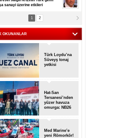
resel salgın krizinin Türk gemi
şa sanayi üzerine etkileri
1
2
pt. MESUT AZMİ GÖKSOY
lavuz kaptan kardeşlerime
hafen...
K OKUNANLAR
Türk Loydu’na
Süveyş tonaj
yetkisi
Hat-San
Tersanesi’nden
yüzer havuza
omurga: NB26
Med Marine’e
yeni Römorkör!