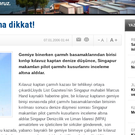
Kruvaziyer Şirketleri işte buralara ‘Yatırım’ yapıyor
SES Yachts’tan EPOQ 36!
Kargıcak Koyu’nda tekne yangını!
Denizlerin dibinde 8 bin 500 gemi petrol sızıntısı risk
na dikkat!
İstanbul: Gemide yangın çıktı!
YA
R
07.01.2006 01:44
Sa
is
Gemiye binerken çarmıh basamaklarından birisi
da
kırılıp kılavuz kaptan denize düşünce, Singapur
A
makamları pilot çarmıhı kusurlarını inceleme
No
altına aldılar.
Kılavuz kaptan çarmıh kazası bir tehlikeyi ortaya
J
Ki
çıkardı
Lloyds List Gazetesi’nin Singapur muhabiri Marcus
v
Hand kaynaklı haberine göre, bir kılavuz kaptanın gemiye
binişi esnasında pilot çarmıhı basamaklarından birisinin
kırılması sonucu denize düşmesi sonrası Singapur
Kp
Mo
makamları pilot çarmıhı kusurlarını inceleme altına
aldılar.
Singapur Denizcilik ve Liman İdaresi (MPA)
armatörlere ve işleticilere bir sirküler göndererek, son
u kazada, yabancı bayraklı bir gemiye binmeye çalışan bir kılavuz
E