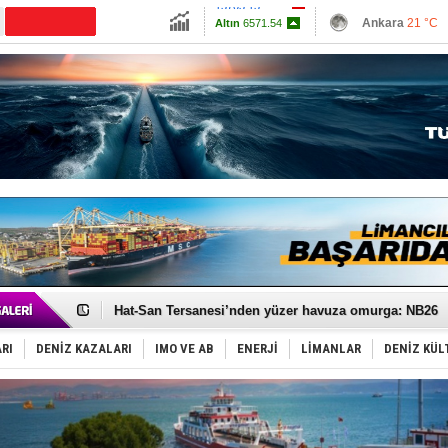
13703.13
Ankara
21 °C
Altın
6571.54
İzmir
26 °C
Dolar
47.5845
Antalya
25 °C
Euro
55.097
Muğla
24 °C
Çanakkale
24 
Türk Loydu’na Süveyş tonaj yetkisi
Hüseyin Mengi: “Yapay Zekâ, Ustanın yerini alamaz”
Hat-San Tersanesi’nden yüzer havuza omurga: NB26
Med Marine’e yeni Römorkör!
KOSDER’den Karadeniz için ‘Çağrı’!
RI
DENİZ KAZALARI
IMO VE AB
ENERJİ
LİMANLAR
DENİZ KÜL
Kalyoncu’dan ‘Sefer’ kararı!
Tekne, su aldı: 100 yolcu, tahliye edildi
Bacasında yangın çıkan Tanker, demirletildi
Dışişleri Bakanlığı'ndan açıklama: "Takipteyiz"
Depo ve tekneler, alevlere teslim oldu