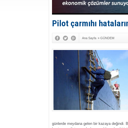
Pilot çarmıhı hataları
Ana Sayfa
»
GÜNDEM
günlerde meydana gelen bir kazaya değindi. B