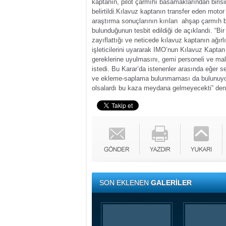
kaptanın, pilot çarmıhı basamaklarından biris
belirtildi.
Kılavuz kaptanın transfer eden motor 
araştırma sonuçlarının kırılan ahşap çarmıh b
bulunduğunun tesbit edildiği de açıklandı.
“Bi
zayıflattığı ve neticede kılavuz kaptanın ağırl
işleticilerini uyararak IMO’nun Kılavuz Kaptan
gereklerine uyulmasını, gemi personeli ve ma
istedi.
Bu Karar’da istenenler arasında eğer s
ve ekleme-saplama bulunmaması da bulunuy
olsalardı bu kaza meydana gelmeyecekti” deni
SON EKLENEN
GALERİLER