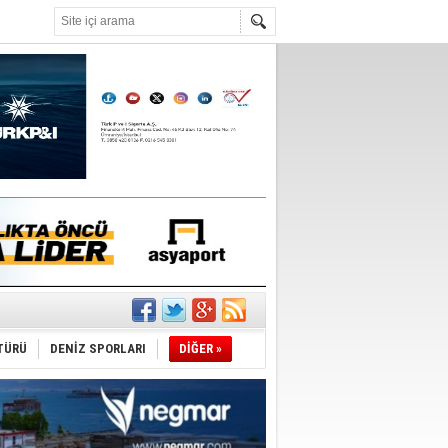
°C
TÜRÜ
DENİZ SPORLARI
DİĞER »