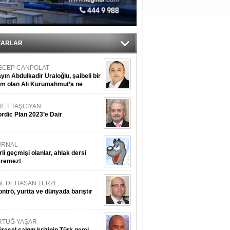
iyle çürüyor
ZARLAR
ECEP CANPOLAT
yın Abdulkadir Uraloğlu, şaibeli bir
im olan Ali Kurumahmut’a ne
nışıyorsunuz?
RET TAŞCIYAN
rdic Plan 2023’e Dair
URNAL
rli geçmişi olanlar, ahlak dersi
eremez!
t. Dr. HASAN TERZİ
ntrö, yurtta ve dünyada barıştır
RTUĞ YAŞAR