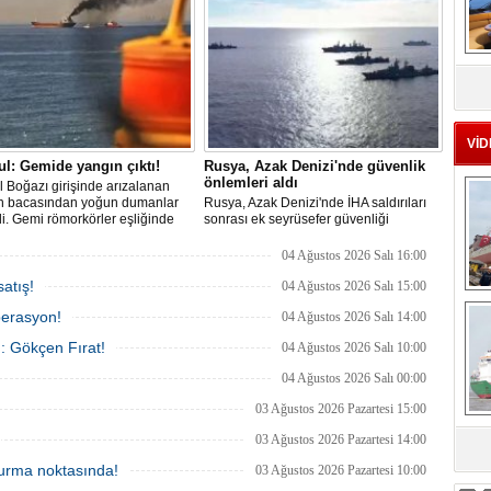
yaralanan personelin sağlık durumu ve
güvenliğinin yakından takip edildiğini
duyurdu.
MS
eu
VİD
ul: Gemide yangın çıktı!
Rusya, Azak Denizi'nde güvenlik
önlemleri aldı
l Boğazı girişinde arızalanan
n bacasından yoğun dumanlar
Rusya, Azak Denizi'nde İHA saldırıları
i. Gemi römorkörler eşliğinde
sonrası ek seyrüsefer güvenliği
ı açıklarına demirletildi.
tedbirleri aldı.
04 Ağustos 2026 Salı 16:00
atış!
04 Ağustos 2026 Salı 15:00
Ç
perasyon!
04 Ağustos 2026 Salı 14:00
ı: Gökçen Fırat!
04 Ağustos 2026 Salı 10:00
04 Ağustos 2026 Salı 00:00
03 Ağustos 2026 Pazartesi 15:00
03 Ağustos 2026 Pazartesi 14:00
sa
 durma noktasında!
03 Ağustos 2026 Pazartesi 10:00