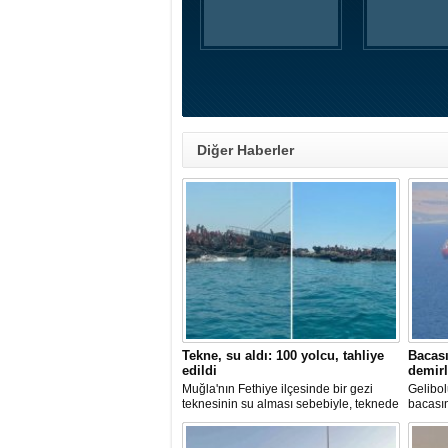
Diğer Haberler
Tekne, su aldı: 100 yolcu, tahliye
Bacası
edildi
demirl
Muğla'nın Fethiye ilçesinde bir gezi
Gelibol
teknesinin su alması sebebiyle, teknede
bacası
bulunan 100 yolcu tahliye edildi,
Tanker
teknenin batmaması için bölgede
Sahası'