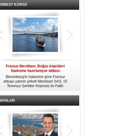
ERBEST KÜRSÜ
Fransız Meridiam, Boğaz köprüleri
Kendi yat limanına sahip en pahalı
ihalesine hazırlanıyor iddiası
özel adalar
Bloomberg'in haberine göre Fransız
Dünyanın en zengin insanlarından
altyapı yatırım şirketi Meridiam SAS, 15
bazıları için yaşam tarzının bir parçası
Temmuz Şehitler Köprüsü ile Fatih
sadece bir süper yat değil, aynı
R
Sultan Mehmet Köprüsü'nün
zamanda kendi yat limanı, helikopter
özelleştirilmesine yönelik ihaleyle
pisti ve seçkin villaları da içeren koca
ilgileniyor.
bir özel adadır.
İMANLAR