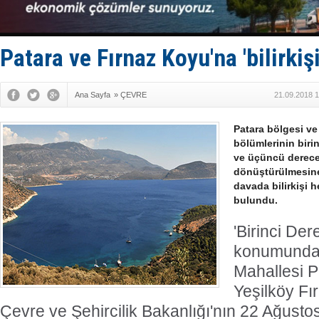
SES Yacht
Kargıcak K
Denizlerin 
İstanbul: 
Patara ve Fırnaz Koyu'na 'bilirkiş
Ana Sayfa
»
ÇEVRE
21.09.2018 1
Patara bölgesi ve
bölümlerinin birin
ve üçüncü derece 
dönüştürülmesine i
davada bilirkişi 
bulundu.
'Birinci Der
konumundak
Mahallesi P
Yeşilköy Fı
Çevre ve Şehircilik Bakanlığı'nın 22 Ağustos