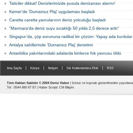
Taticiler dikkat! Denizlerimizde pusula denizanası alarmı!
Kemer'de 'Dumansız Plaj' uygulaması başladı
Caretta caretta yavrularının deniz yolculuğu başladı
"Marmara'da deniz suyu sıcaklığı 50 yılda 2,5 derece arttı"
Singapur’da, çöp sorununa radikal bir çözüm: Yapay ada kurdular
Antalya sahillerinde 'Dumansız Plaj' denetimi
Antarktika yakınlarındaki adalarda binlerce fok yavrusu öldü
|
|
|
|
Ana Sayfa
Künye
İletişim
Sık Kullanılanlara Ekle
RSS
Tüm Hakları Saklıdır © 2004 Deniz Haber
| İzinsiz ve kaynak gösterilmeden yayınlan
Tel : 0544 880 87 87 |
Haber Scripti
:
CM Bilişim