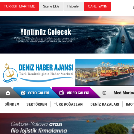
TURKISH MARITIME
Sitene Ekle
Haberler
CANLI YAYIN
Günün Haberleri
Türk Loydu
Hüseyin Me
Hat-San Te
Med Marine
KOSDER’den
Kalyoncu’da
GÜNDEM
SEKTÖRDEN
TÜRK BOĞAZLARI
DENİZ KAZALARI
IMO 
Tekne, su a
Bacasında 
Dışişleri B
Depo ve tek
Kruvaziyer 