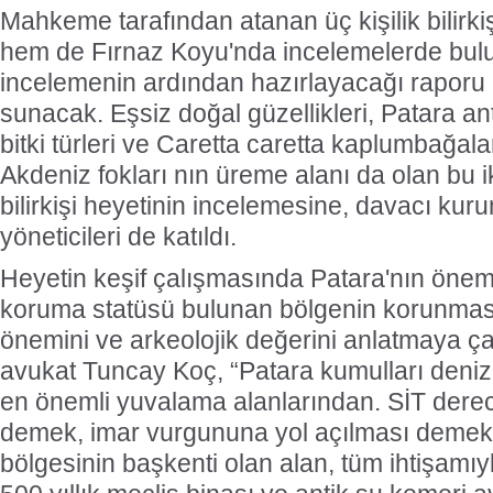
Mahkeme tarafından atanan üç kişilik bilirki
hem de Fırnaz Koyu'nda incelemelerde bul
incelemenin ardından hazırlayacağı rapo
sunacak. Eşsiz doğal güzellikleri, Patara an
bitki türleri ve Caretta caretta kaplumbağal
Akdeniz fokları nın üreme alanı da olan bu ik
bilirkişi heyetinin incelemesine, davacı kuru
yöneticileri de katıldı.
Heyetin keşif çalışmasında Patara'nın önemi
koruma statüsü bulunan bölgenin korunmasının
önemini ve arkeolojik değerini anlatmaya çalı
avukat Tuncay Koç, “Patara kumulları deni
en önemli yuvalama alanlarından. SİT derec
demek, imar vurgununa yol açılması demekti
bölgesinin başkenti olan alan, tüm ihtişamıyla