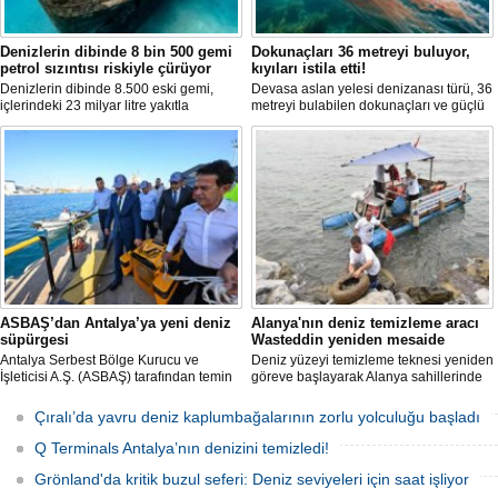
Denizlerin dibinde 8 bin 500 gemi
Dokunaçları 36 metreyi buluyor,
petrol sızıntısı riskiyle çürüyor
kıyıları istila etti!
Denizlerin dibinde 8.500 eski gemi,
Devasa aslan yelesi denizanası türü, 36
içlerindeki 23 milyar litre yakıtla
metreyi bulabilen dokunaçları ve güçlü
paslanıyor. Bilim insanları, bu
zehriyle kıyıları istila etti. Uzmanlar,
enkazlardan olası petrol sızıntılarının
akıntıların bu olağan dışı yoğunluğa
deniz ekosistemleri için büyük bir tehdit
neden olduğunu belirtiyor.
oluşturduğunu belirtiyor.
ASBAŞ’dan Antalya’ya yeni deniz
Alanya'nın deniz temizleme aracı
süpürgesi
Wasteddin yeniden mesaide
Antalya Serbest Bölge Kurucu ve
Deniz yüzeyi temizleme teknesi yeniden
İşleticisi A.Ş. (ASBAŞ) tarafından temin
göreve başlayarak Alanya sahillerinde
edilen deniz süpürgesi (çöpkapar), kıyı
deniz yüzeyindeki atıkları toplamaya
ve liman temizliği çalışmalarında aktif
başladı.
Çıralı’da yavru deniz kaplumbağalarının zorlu yolculuğu başladı
olarak kullanılmaya başlandı.
Q Terminals Antalya’nın denizini temizledi!
Grönland'da kritik buzul seferi: Deniz seviyeleri için saat işliyor