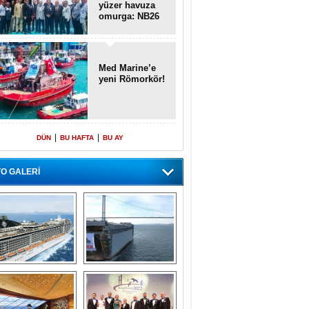
yüzer havuza
omurga: NB26
Med Marine’e
yeni Römorkör!
|
|
DÜN
BU HAFTA
BU AY
O GALERİ
emi içinde gemi” 
Dünyada tek! 
konsepti ile MSC 
Denizaltı yüzer 
Splendida
havuzu intikal 
seyrine başladı