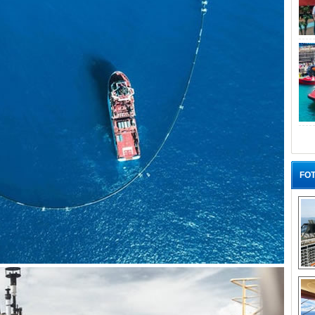
FOT
“G