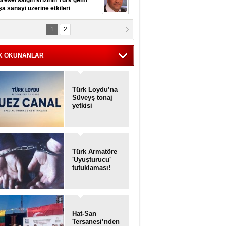
resel salgın krizinin Türk gemi
şa sanayi üzerine etkileri
1
2
pt. MESUT AZMİ GÖKSOY
lavuz kaptan kardeşlerime
hafen...
K OKUNANLAR
Türk Loydu’na
Süveyş tonaj
yetkisi
Türk Armatöre
'Uyuşturucu'
tutuklaması!
Hat-San
Tersanesi’nden