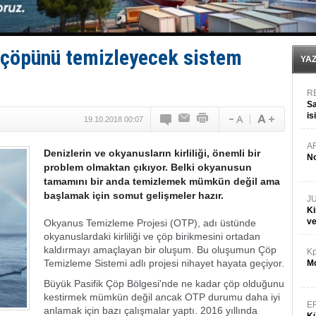
Türk Loydu’na Süveyş tonaj yetkisi
Hüseyin Mengi: “Yapay Zekâ, Ustanın yerini alamaz”
Hat-San Tersanesi’nden yüzer havuza omurga: NB26
Med Marine’e yeni Römorkör!
 çöpünü temizleyecek sistem
KOSDER’den Karadeniz için ‘Çağrı’!
YA
R
Sa
is
19.10.2018 00:07
da
A
Denizlerin ve okyanusların kirliliği, önemli bir
No
problem olmaktan çıkıyor. Belki okyanusun
tamamını bir anda temizlemek mümkün değil ama
başlamak için somut gelişmeler hazır.
J
Ki
v
Okyanus Temizleme Projesi (OTP), adı üstünde
okyanuslardaki kirliliği ve çöp birikmesini ortadan
kaldırmayı amaçlayan bir oluşum. Bu oluşumun Çöp
Kp
Temizleme Sistemi adlı projesi nihayet hayata geçiyor.
Mo
Büyük Pasifik Çöp Bölgesi'nde ne kadar çöp olduğunu
kestirmek mümkün değil ancak OTP durumu daha iyi
E
anlamak için bazı çalışmalar yaptı. 2016 yıllında