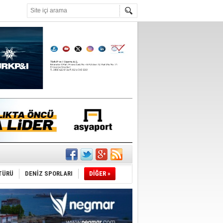
°C
nleme istiyor
TÜRÜ
DENİZ SPORLARI
DİĞER »
ediyor