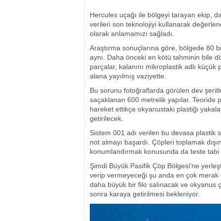
Hercules uçağı ile bölgeyi tarayan ekip, da
verileri son teknolojiyi kullanarak değerle
olarak anlamamızı sağladı.
Araştırma sonuçlarına göre, bölgede 80 b
aynı. Daha önceki en kötü tahminin bile d
parçalar, kalanını mikroplastik adlı küçük 
alana yayılmış vaziyette.
Bu sorunu fotoğraflarda görülen dev şerit
saçaklanan 600 metrelik yapılar. Teoride pl
hareket ettikçe okyanustaki plastiği yakala
getirilecek.
Sistem 001 adı verilen bu devasa plastik 
not almayı başardı. Çöpleri toplamak dışı
konumlandırmak konusunda da teste tabi tu
Şimdi Büyük Pasifik Çöp Bölgesi'ne yerleştir
verip vermeyeceği şu anda en çok merak 
daha büyük bir filo salınacak ve okyanus çöp
sonra karaya getirilmesi bekleniyor.