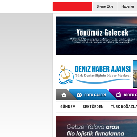
TURKISH MARITIME
Sitene Ekle
Haberler
Günün Haberleri
GÜNDEM
SEKTÖRDEN
TÜRK BOĞAZLA