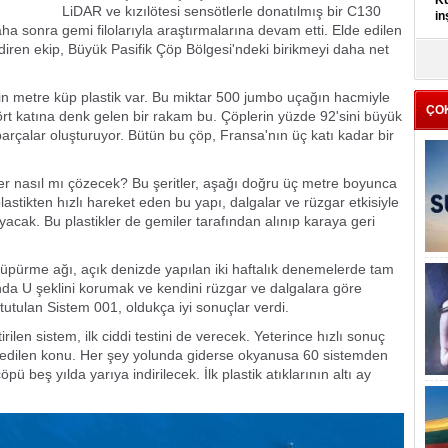
Kü
LiDAR ve kızılötesi sensötlerle donatılmış bir C130
in
ha sonra gemi filolarıyla araştırmalarına devam etti. Elde edilen
ndiren ekip, Büyük Pasifik Çöp Bölgesi'ndeki birikmeyi daha net
K
Kı
it
in metre küp plastik var. Bu miktar 500 jumbo uçağın hacmiyle
ÇO
ört katına denk gelen bir rakam bu. Çöplerin yüzde 92'sini büyük
parçalar oluşturuyor. Bütün bu çöp, Fransa'nın üç katı kadar bir
ler nasıl mı çözecek? Bu şeritler, aşağı doğru üç metre boyunca
astikten hızlı hareket eden bu yapı, dalgalar ve rüzgar etkisiyle
yacak. Bu plastikler de gemiler tarafından alınıp karaya geri
süpürme ağı, açık denizde yapılan iki haftalık denemelerde tam
nda U şeklini korumak ve kendini rüzgar ve dalgalara göre
tulan Sistem 001, oldukça iyi sonuçlar verdi.
ilen sistem, ilk ciddi testini de verecek. Yeterince hızlı sonuç
edilen konu. Her şey yolunda giderse okyanusa 60 sistemden
ü beş yılda yarıya indirilecek. İlk plastik atıklarının altı ay