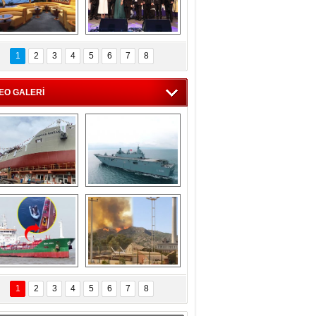
C'den 55 milyon 
5. Bosphorus Ship 
roluk turizm geliri 
Brokers Dinner, 
1
2
3
4
5
6
7
8
müjdesi
İstanbul’da yapıldı
EO GALERİ
eksan Tersanesi, 
TCG Anadolu, 
Başaran Bayrak 
tersane teknik 
tankerini suya 
seyrini tamamladı
indirdi
Göçmenlerin 
Milas’taki yangın 
imdadına Türk 
yeniden termik 
1
2
3
4
5
6
7
8
hipli MINA DENIZ 
santrallere doğru 
yetişti
ilerliyor