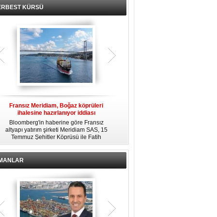
ERBEST KÜRSÜ
Fransız Meridiam, Boğaz köprüleri
Kendi yat limanına sahip en pahalı
ihalesine hazırlanıyor iddiası
özel adalar
Bloomberg'in haberine göre Fransız
Dünyanın en zengin insanlarından
altyapı yatırım şirketi Meridiam SAS, 15
bazıları için yaşam tarzının bir parçası
Temmuz Şehitler Köprüsü ile Fatih
sadece bir süper yat değil, aynı
R
Sultan Mehmet Köprüsü'nün
zamanda kendi yat limanı, helikopter
özelleştirilmesine yönelik ihaleyle
pisti ve seçkin villaları da içeren koca
ilgileniyor.
bir özel adadır.
İMANLAR