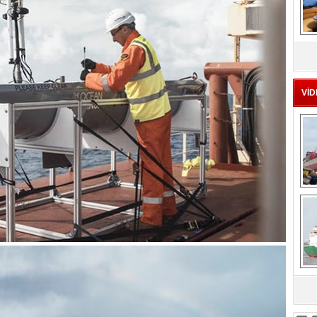
MS
eu
VİD
Ç
sa