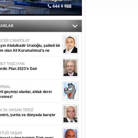
ZARLAR
ECEP CANPOLAT
yın Abdulkadir Uraloğlu, şaibeli bir
im olan Ali Kurumahmut’a ne
nışıyorsunuz?
RET TAŞCIYAN
rdic Plan 2023’e Dair
URNAL
rli geçmişi olanlar, ahlak dersi
eremez!
t. Dr. HASAN TERZİ
ntrö, yurtta ve dünyada barıştır
RTUĞ YAŞAR