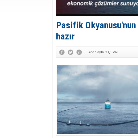
Pasifik Okyanusu'nun
hazır
Ana Sayfa
»
ÇEVRE