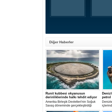
Diğer Haberler
Runit kubbesi okyanusun
Denizl
derinliklerinde halkı tehdit ediyor
petrol
Amerika Birleşik Devletleri'nin Soğuk
Denizle
Savaş döneminde gerçekleştirdiği
içlerind
nükleer testlerin ardından kalan
paslanı