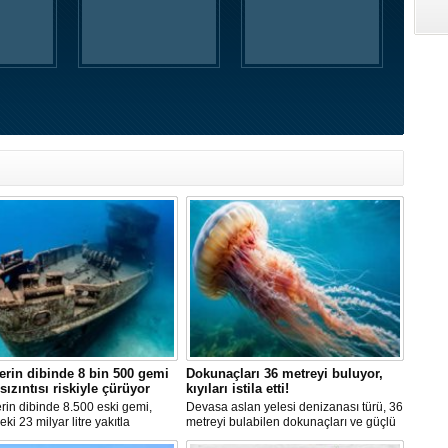
erin dibinde 8 bin 500 gemi
Dokunaçları 36 metreyi buluyor,
 sızıntısı riskiyle çürüyor
kıyıları istila etti!
rin dibinde 8.500 eski gemi,
Devasa aslan yelesi denizanası türü, 36
eki 23 milyar litre yakıtla
metreyi bulabilen dokunaçları ve güçlü
yor. Bilim insanları, bu
zehriyle kıyıları istila etti. Uzmanlar,