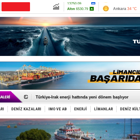
13750.09
Ankara
34 °C
CANLI YAYIN
Altın
6530.79
İzmir
41 °C
Dolar
47.5885
Antalya
31 °C
Euro
55.0212
Muğla
36 °C
Çanakkale
35 
LNG taşımacılığında maliyetler katlandı
PROYAD, yat mürettebatı için yurt dışı harcı için düze
Türkiye-Irak enerji hattında yeni dönem başlıyor
Türk Armatöre 'Uyuşturucu' tutuklaması!
Deniz turizminde yeni ‘Ceza Rejimi’!
RI
DENİZ KAZALARI
IMO VE AB
ENERJİ
LİMANLAR
DENİZ KÜL
DÖDER, 28. Dönem Yönetim Kurulu Başkanını seçti!
Fairline, Türkiye’de ‘SoleMarin’i seçti
Baltık Denizi'nde tarih yazıldı!
Runit kubbesi okyanusun derinliklerinde halkı tehdit 
Limana dadandılar, 10 tekneyi soydular!