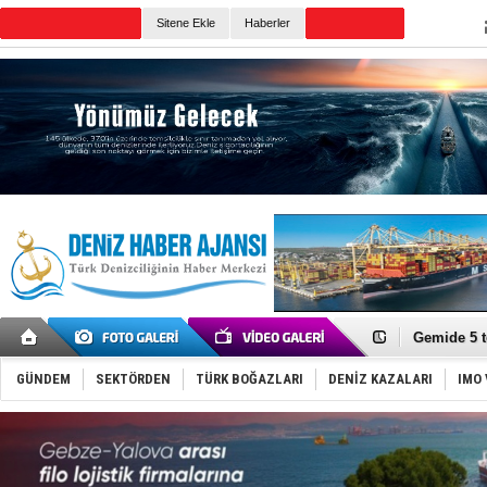
Sitene Ekle
Haberler
Günün Haberleri
Dron saldı
'REGAL 1' i
Gemide 5 t
Yakıt barcı
Rus İHA’la
GÜNDEM
SEKTÖRDEN
TÜRK BOĞAZLARI
DENİZ KAZALARI
IMO 
Karadeniz’
Tatil hesab
Rusya, göl
Enejota ti
Denizcilik