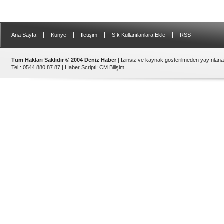
|
|
|
|
Ana Sayfa
Künye
İletişim
Sık Kullanılanlara Ekle
RSS
Tüm Hakları Saklıdır © 2004 Deniz Haber
| İzinsiz ve kaynak gösterilmeden yayınlan
Tel : 0544 880 87 87 |
Haber Scripti
:
CM Bilişim