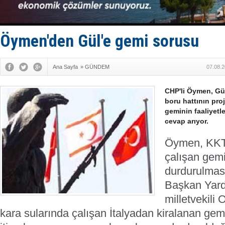
Türkiye’den
‘14. Olymp
Taksi Botla
TÜRKLİM Ba
Öymen'den Gül'e gemi sorusu
SOCAR da M
Ana Sayfa
»
GÜNDEM
07.08.2
CHP'li Öymen, Gü
boru hattının proj
geminin faaliyetl
cevap arıyor.
Öymen, KKT
çalışan gemin
durdurulmas
Başkan Yard
milletvekil
kara sularında çalışan İtalyadan kiralanan ge