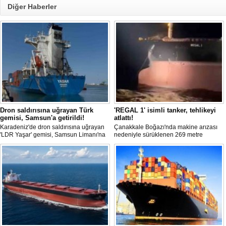
Diğer Haberler
Dron saldırısına uğrayan Türk
'REGAL 1' isimli tanker, tehlikeyi
gemisi, Samsun'a getirildi!
atlattı!
Karadeniz'de dron saldırısına uğrayan
Çanakkale Boğazı'nda makine arızası
'LDR Yaşar' gemisi, Samsun Limanı'na
nedeniyle sürüklenen 269 metre
güvenli bir şekilde ulaştı. Saldırıda can
uzunluğundaki 'REGAL 1' isimli tanker,
kaybı yaşanmadı, ancak büyük çapta
römorkörler yardımıyla Şevketiye Demir
maddi hasar oluştu.
Sahası'na çekilerek kurtarıldı.