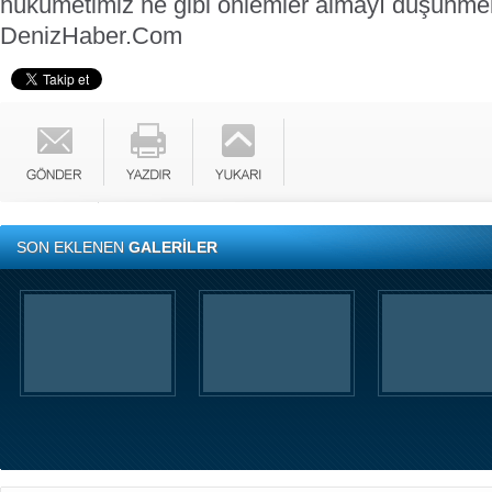
hükümetimiz ne gibi önlemler almayı düşünme
DenizHaber.Com
SON EKLENEN
GALERİLER