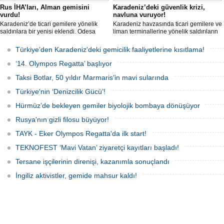
Rus İHA’ları, Alman gemisini
Karadeniz’deki güvenlik krizi,
vurdu!
navluna vuruyor!
Karadeniz’de ticari gemilere yönelik
Karadeniz havzasında ticari gemilere ve
saldırılara bir yenisi eklendi. Odesa
liman terminallerine yönelik saldırıların
açıklarında birden fazla İHA’nın hedef
artması küresel emtia taşımacılığını
aldığı Alman işletmesindeki Emil
sekteye uğrattı. Risk artışıyla birlikte
Türkiye’den Karadeniz'deki gemicilik faaliyetlerine kısıtlama!
gemisinde yangın çıktı; teknik sistemler
ortalama petrol tankeri maliyetleri 300
durunca mürettebat tahliye edildi.
bin doları aşarken, savaş sigortası
‘14. Olympos Regatta’ başlıyor
primleri iki katına çıkarak navlun
fiyatlarında yüzde 50’yi geçen
Taksi Botlar, 50 yıldır Marmaris’in mavi sularında
yükselişleri beraberinde getirdi.
Türkiye'nin ‘Denizcilik Gücü’!
Hürmüz’de bekleyen gemiler biyolojik bombaya dönüşüyor
Rusya'nın gizli filosu büyüyor!
TAYK - Eker Olympos Regatta'da ilk start!
TEKNOFEST ‘Mavi Vatan’ ziyaretçi kayıtları başladı!
Tersane işçilerinin direnişi, kazanımla sonuçlandı
İngiliz aktivistler, gemide mahsur kaldı!