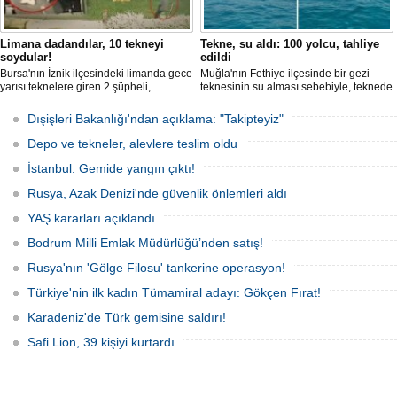
Limana dadandılar, 10 tekneyi
Tekne, su aldı: 100 yolcu, tahliye
soydular!
edildi
Bursa'nın İznik ilçesindeki limanda gece
Muğla'nın Fethiye ilçesinde bir gezi
yarısı teknelere giren 2 şüpheli,
teknesinin su alması sebebiyle, teknede
elektronik cihazlar ve değerli eşyalar
bulunan 100 yolcu tahliye edildi,
çaldı. Olay, güvenlik kameralarına
teknenin batmaması için bölgede
Dışişleri Bakanlığı'ndan açıklama: "Takipteyiz"
yansıdı, tekne sahiplerinin ihbarıyla
kurtarma çalışması başlatıldı.
jandarma inceleme başlattı.
Depo ve tekneler, alevlere teslim oldu
İstanbul: Gemide yangın çıktı!
Rusya, Azak Denizi'nde güvenlik önlemleri aldı
YAŞ kararları açıklandı
Bodrum Milli Emlak Müdürlüğü’nden satış!
Rusya'nın 'Gölge Filosu' tankerine operasyon!
Türkiye'nin ilk kadın Tümamiral adayı: Gökçen Fırat!
Karadeniz'de Türk gemisine saldırı!
Safi Lion, 39 kişiyi kurtardı