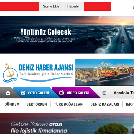
TURKISH MARITIME
Sitene Ekle
Haberler
CANLI YAYIN
Günün Haberleri
İnsansız c
Yüzyıl son
Anadolu Te
Derince, I
Tüpraş, ha
GÜNDEM
SEKTÖRDEN
TÜRK BOĞAZLARI
DENİZ KAZALARI
IMO 
İTU AUV, D
LNG taşıma
PROYAD, yat
Türkiye-Ir
Türk Armat