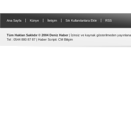
|
|
|
|
Ana Sayfa
Künye
İletişim
Sık Kullanılanlara Ekle
RSS
Tüm Hakları Saklıdır © 2004 Deniz Haber
| İzinsiz ve kaynak gösterilmeden yayınlan
Tel : 0544 880 87 87 |
Haber Scripti
:
CM Bilişim