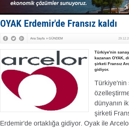
Deniz turi
DÖDER, 28.
Fairline, T
Baltık Deni
OYAK Erdemir'de Fransız kaldı
Runit kubb
Ana Sayfa
»
GÜNDEM
29.12.2
Türkiye'nin sanay
kazanan OYAK, dü
şirketi Fransız Ar
gidiyor.
Türkiye'nin
özelleştirm
dünyanın ik
şirketi Fran
Erdemir'de ortaklığa gidiyor. Oyak ile Arcel