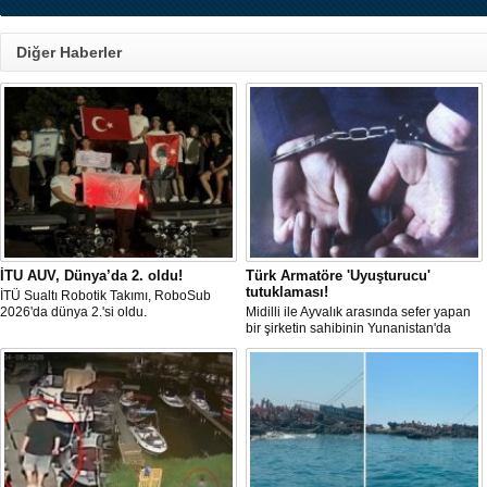
Diğer Haberler
İTU AUV, Dünya’da 2. oldu!
Türk Armatöre 'Uyuşturucu'
tutuklaması!
İTÜ Sualtı Robotik Takımı, RoboSub
2026'da dünya 2.'si oldu.
Midilli ile Ayvalık arasında sefer yapan
bir şirketin sahibinin Yunanistan'da
tutuklandığı bildirildi.