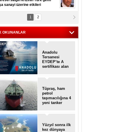
resel salgın krizinin Türk gemi
şa sanayi üzerine etkileri
1
2
pt. MESUT AZMİ GÖKSOY
lavuz kaptan kardeşlerime
hafen...
K OKUNANLAR
Anadolu
Tersanesi
EYDEP’te A
sertifikası alan
ilk tersane oldu
Tüpraş, ham
petrol
taşımacılığına 4
yeni tanker
daha ekliyor
Yüzyıl sonra ilk
kez dünyaya