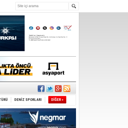
°C
TÜRÜ
DENİZ SPORLARI
DİĞER »
du
tı