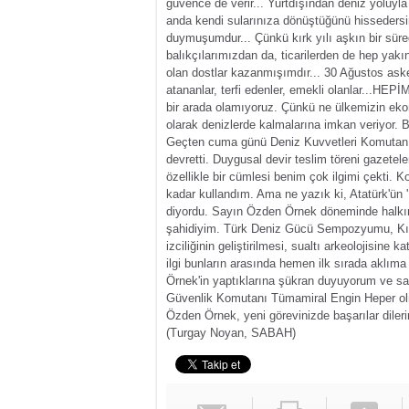
güvence de verir...
Yurtdışından deniz yoluyla
anda kendi sularınıza dönüştüğünü hissedersi
duymuşumdur... Çünkü kırk yılı aşkın bir süre
balıkçılarımızdan da, ticarilerden de hep yak
olan dostlar kazanmışımdır...
30 Ağustos asker
atananlar, terfi edenler, emekli olanlar...
HEPİM
bir arada olamıyoruz.
Çünkü ne ülkemizin ekono
olarak denizlerde kalmalarına imkan veriyor.
B
Geçten cuma günü Deniz Kuvvetleri Komutanı
devretti.
Duygusal devir teslim töreni gazetel
özellikle bir cümlesi benim çok ilgimi çekti. 
kadar kullandım. Ama ne yazık ki, Atatürk'ün '
diyordu.
Sayın Özden Örnek döneminde halkın d
şahidiyim.
Türk Deniz Gücü Sempozyumu, Kıta
izciliğinin geliştirilmesi, sualtı arkeolojisin
ilgi bunların arasında hemen ilk sırada aklıma
Örnek'in yaptıklarına şükran duyuyorum ve sayı
Güvenlik Komutanı Tümamiral Engin Heper olm
Özden Örnek, yeni görevinizde başarılar dile
(Turgay Noyan, SABAH)