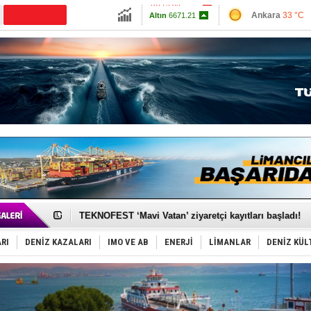
13779.39
Ankara
33 °C
Altın
6671.21
İzmir
38 °C
Dolar
47.6955
Antalya
31 °C
Euro
55.1765
Muğla
32 °C
Çanakkale
34 
TAYK - Eker Olympos Regatta'da ilk start!
İstanbul ve Çanakkale: 6 ayda 40.000 gemi
TEKNOFEST ‘Mavi Vatan’ ziyaretçi kayıtları başladı!
Tersane işçilerinin direnişi, kazanımla sonuçlandı
İngiliz aktivistler, gemide mahsur kaldı!
RI
DENİZ KAZALARI
IMO VE AB
ENERJİ
LİMANLAR
DENİZ KÜL
FESCO, Karadeniz'de yeni sevkiyat taleplerini durdur
DESE, BIMCO’ya katıldı
GİMBİRDER gemi inşa yan sanayinin sorunlarını tartış
35 milyon TL'lik tekne projesinde karar çıktı
İnsansız cankurtaran ihalesini BlueForge kazandı