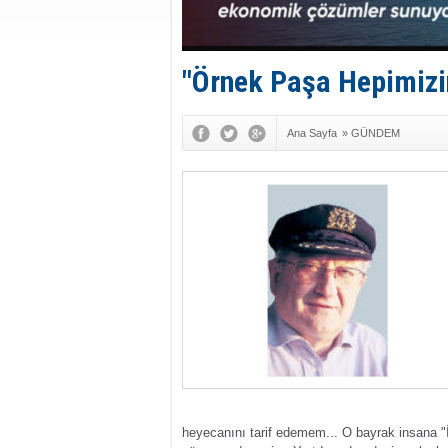
"Örnek Paşa Hepimizi
Ana Sayfa
»
GÜNDEM
heyecanını tarif edemem...
O bayrak insana "İ