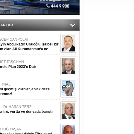
sane oldu
ipliği yapacak
ekliyor
ZARLAR
ECEP CANPOLAT
yın Abdulkadir Uraloğlu, şaibeli bir
im olan Ali Kurumahmut’a ne
nışıyorsunuz?
RET TAŞCIYAN
rdic Plan 2023’e Dair
URNAL
rli geçmişi olanlar, ahlak dersi
eremez!
t. Dr. HASAN TERZİ
ntrö, yurtta ve dünyada barıştır
RTUĞ YAŞAR