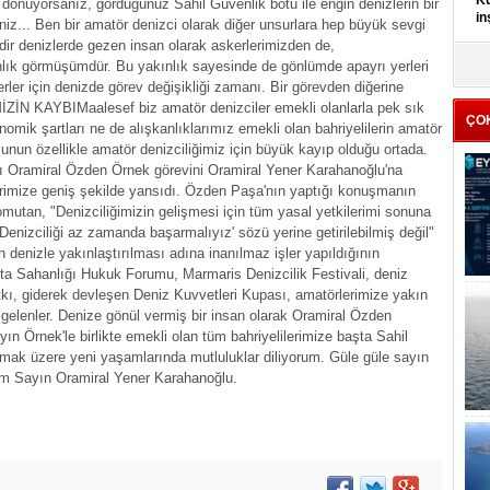
Kü
 dönüyorsanız, gördüğünüz Sahil Güvenlik botu ile engin denizlerin bir
in
niz...
Ben bir amatör denizci olarak diğer unsurlara hep büyük sevgi
dir denizlerde gezen insan olarak askerlerimizden de,
K
ınlık görmüşümdür. Bu yakınlık sayesinde de gönlümde apayrı yerleri
Kı
ler için denizde görev değişikliği zamanı. Bir görevden diğerine
it
İZİN KAYBI
Maalesef biz amatör denizciler emekli olanlarla pek sık
ÇO
mik şartları ne de alışkanlıklarımız emekli olan bahriyelilerin amatör
unun özellikle amatör denizciliğimiz için büyük kayıp olduğu ortada.
 Oramiral Özden Örnek görevini Oramiral Yener Karahanoğlu'na
erimize geniş şekilde yansıdı.
Özden Paşa'nın yaptığı konuşmanın
Komutan, "Denizciliğimizin gelişmesi için tüm yasal yetkilerimi sonuna
Denizciliği az zamanda başarmalıyız' sözü yerine getirilebilmiş değil"
enizle yakınlaştırılması adına inanılmaz işler yapıldığının
 Sahanlığı Hukuk Forumu, Marmaris Denizcilik Festivali, deniz
e katkı, giderek devleşen Deniz Kuvvetleri Kupası, amatörlerimize yakın
 gelenler.
Denize gönül vermiş bir insan olarak Oramiral Özden
n Örnek'le birlikte emekli olan tüm bahriyelilerimize başta Sahil
ak üzere yeni yaşamlarında mutluluklar diliyorum.
Güle güle sayın
rim Sayın Oramiral Yener Karahanoğlu.