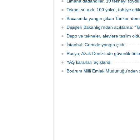
verilmediğini ve temel haklarının ihlal
Limana dadandılar, 10 tekneyi soydul
edildiğini öne sürdü. Mürettebatta iki
Tekne, su aldı: 100 yolcu, tahliye edil
Britanyalı aktivist de bulunuyor.
Bacasında yangın çıkan Tanker, demir
Dışişleri Bakanlığı'ndan açıklama: "Ta
Depo ve tekneler, alevlere teslim old
İstanbul: Gemide yangın çıktı!
Rusya, Azak Denizi'nde güvenlik önle
YAŞ kararları açıklandı
Bodrum Milli Emlak Müdürlüğü’nden s