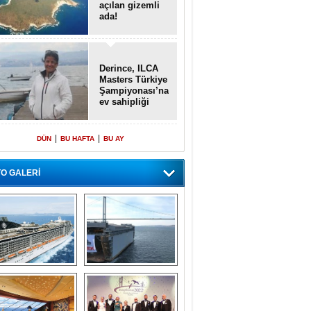
açılan gizemli
ada!
Derince, ILCA
Masters Türkiye
Şampiyonası’na
ev sahipliği
yapacak
|
|
DÜN
BU HAFTA
BU AY
O GALERİ
emi içinde gemi” 
Dünyada tek! 
konsepti ile MSC 
Denizaltı yüzer 
Splendida
havuzu intikal 
seyrine başladı