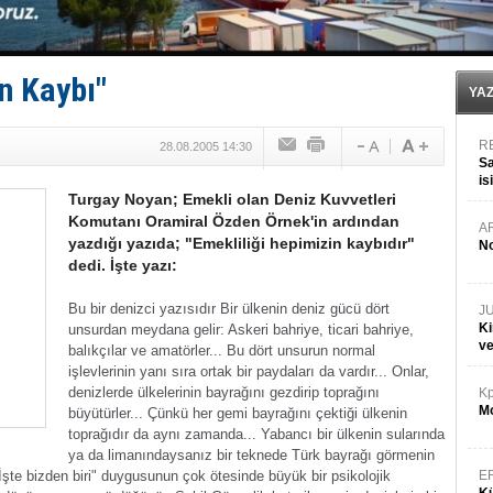
Yüzyıl sonra ilk kez dünyaya açılan gizemli ada!
Anadolu Tersanesi EYDEP’te A sertifikası alan ilk ter
Derince, ILCA Masters Türkiye Şampiyonası’na ev sah
Tüpraş, ham petrol taşımacılığına 4 yeni tanker daha 
n Kaybı"
İTU AUV, Dünya’da 2. oldu!
YA
R
28.08.2005 14:30
Sa
is
Turgay Noyan; Emekli olan Deniz Kuvvetleri
da
Komutanı Oramiral Özden Örnek'in ardından
A
yazdığı yazıda; "Emekliliği hepimizin kaybıdır"
No
dedi. İşte yazı:
Bu bir denizci yazısıdır
Bir ülkenin deniz gücü dört
J
Ki
unsurdan meydana gelir: Askeri bahriye, ticari bahriye,
v
balıkçılar ve amatörler...
Bu dört unsurun normal
işlevlerinin yanı sıra ortak bir paydaları da vardır...
Onlar,
denizlerde ülkelerinin bayrağını gezdirip toprağını
Kp
Mo
büyütürler...
Çünkü her gemi bayrağını çektiği ülkenin
toprağıdır da aynı zamanda...
Y
abancı bir ülkenin sularında
ya da limanındaysanız bir teknede Türk bayrağı görmenin
şte bizden biri" duygusunun çok ötesinde büyük bir psikolojik
E