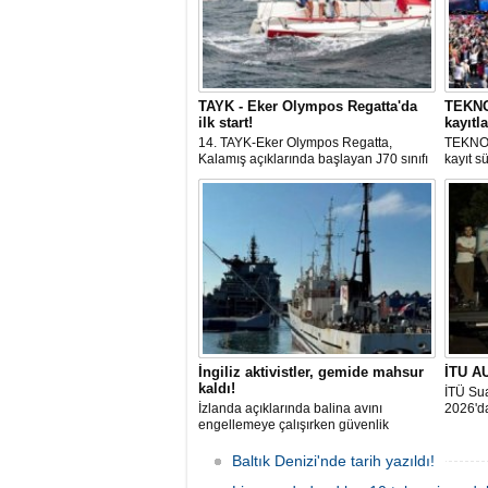
TAYK - Eker Olympos Regatta'da
TEKNOF
ilk start!
kayıtla
14. TAYK-Eker Olympos Regatta,
TEKNOF
Kalamış açıklarında başlayan J70 sınıfı
kayıt s
yarışlarıyla ilk startını verdi. İstanbul'u 10
denizci
gün boyunca yelken coşkusuyla
odaklan
buluşturacak organizasyonun ilk
tarihle
gününde 9 tekne rüzgârla buluştu.
Komutan
İngiliz aktivistler, gemide mahsur
İTU AU
kaldı!
İTÜ Sua
İzlanda açıklarında balina avını
2026'da
engellemeye çalışırken güvenlik
güçlerince durdurulan Bandero adlı
protesto gemisindeki 21 çevre aktivisti,
Baltık Denizi'nde tarih yazıldı!
günlerdir gemiden çıkmalarına izin