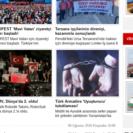
MS
eu
EST ‘Mavi Vatan’ ziyaretçi
Tersane işçilerinin direnişi,
rı başladı!
kazanımla sonuçlandı
EST Mavi Vatan için ziyaretçi
Pendik'teki Ursa Tersanesi'nde hakları
VİD
üreci başladı. Türkiye’nin
için direnişe başlayan Limter-İş üyesi 8
lik ve savunma teknolojilerine
işçinin mücadelesi sonuç verdi. İşveren,
an etkinliği, 20-23 Ağustos
arabulucu görüşmesinde tüm
ri arasında Gölcük Tersanesi
alacakların ödenmesini kabul etti.
lığı’nda gerçekleştirilecek.
Sendika, sözlerin tutulmaması halinde
direnişin süreceğini açıkladı
Ç
V, Dünya’da 2. oldu!
Türk Armatöre 'Uyuşturucu'
tutuklaması!
ltı Robotik Takımı, RoboSub
 dünya 2.'si oldu.
Midilli ile Ayvalık arasında sefer yapan
bir şirketin sahibinin Yunanistan'da
tutuklandığı bildirildi.
sa
06 Ağustos 2026 Perşembe 10:00