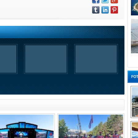
FOT
“G