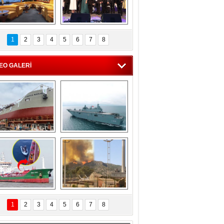
C'den 55 milyon 
5. Bosphorus Ship 
roluk turizm geliri 
Brokers Dinner, 
1
2
3
4
5
6
7
8
müjdesi
İstanbul’da yapıldı
EO GALERİ
eksan Tersanesi, 
TCG Anadolu, 
Başaran Bayrak 
tersane teknik 
tankerini suya 
seyrini tamamladı
indirdi
Göçmenlerin 
Milas’taki yangın 
imdadına Türk 
yeniden termik 
1
2
3
4
5
6
7
8
hipli MINA DENIZ 
santrallere doğru 
yetişti
ilerliyor