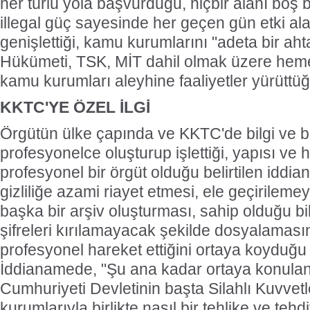
her türlü yola başvurduğu, hiçbir alanı boş b
illegal güç sayesinde her geçen gün etki ala
genişlettiği, kamu kurumlarını "adeta bir aht
Hükümeti, TSK, MİT dahil olmak üzere he
kamu kurumları aleyhine faaliyetler yürüttüğü 
KKTC'YE ÖZEL İLGİ
Örgütün ülke çapında ve KKTC'de bilgi ve b
profesyonelce oluşturup işlettiği, yapısı ve h
profesyonel bir örgüt olduğu belirtilen iddi
gizliliğe azami riayet etmesi, ele geçirilemey
başka bir arşiv oluşturması, sahip olduğu bil
şifreleri kırılamayacak şekilde dosyalaması
profesyonel hareket ettiğini ortaya koyduğu
İddianamede, "Şu ana kadar ortaya konulan 
Cumhuriyeti Devletinin başta Silahlı Kuvvet
kurumlarıyla birlikte nasıl bir tehlike ve tehdi