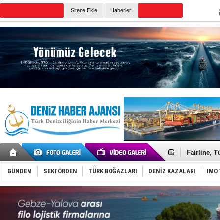
Sitene Ekle
Haberler
Günün Haberleri
Deniz turi
Keşfedildi
Fairline, T
Baltık Deni
Runit kubb
GÜNDEM
SEKTÖRDEN
TÜRK BOĞAZLARI
DENİZ KAZALARI
IMO 
Dünyanın e
Türk Loydu
Hüseyin Me
Hat-San Te
Med Marine
KOSDER’den