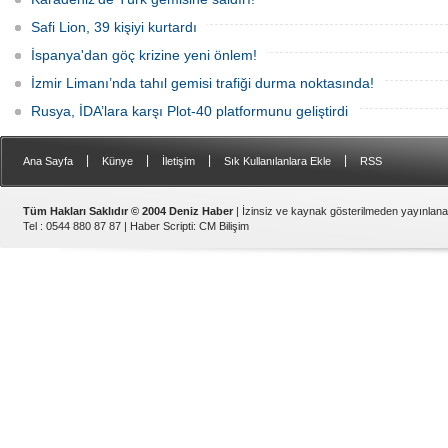
Safi Lion, 39 kişiyi kurtardı
İspanya'dan göç krizine yeni önlem!
İzmir Limanı’nda tahıl gemisi trafiği durma noktasında!
Rusya, İDA’lara karşı Plot-40 platformunu geliştirdi
|
|
|
|
Ana Sayfa
Künye
İletişim
Sık Kullanılanlara Ekle
RSS
Tüm Hakları Saklıdır © 2004 Deniz Haber
| İzinsiz ve kaynak gösterilmeden yayınlan
Tel : 0544 880 87 87 |
Haber Scripti
:
CM Bilişim