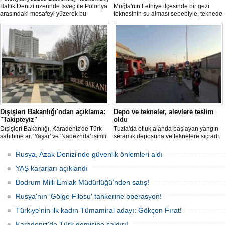
Baltık Denizi üzerinde İsveç ile Polonya
Muğla'nın Fethiye ilçesinde bir gezi
arasındaki mesafeyi yüzerek bu
teknesinin su alması sebebiyle, teknede
başarının ilk örneği olarak tarihe geçti.
bulunan 100 yolcu tahliye edildi,
teknenin batmaması için bölgede
kurtarma çalışması başlatıldı.
Dışişleri Bakanlığı'ndan açıklama:
Depo ve tekneler, alevlere teslim
"Takipteyiz"
oldu
Dışişleri Bakanlığı, Karadeniz'de Türk
Tuzla'da otluk alanda başlayan yangın
sahibine ait 'Yaşar' ve 'Nadezhda' isimli
seramik deposuna ve teknelere sıçradı.
sivil gemilere yönelik insansız hava
İtfaiye ekipleri uzun uğraşlar sonucu
araçlarıyla gerçekleştirilen saldırıda
alevleri kontrol altına aldı.
Rusya, Azak Denizi'nde güvenlik önlemleri aldı
yaralanan personelin sağlık durumu ve
güvenliğinin yakından takip edildiğini
YAŞ kararları açıklandı
duyurdu.
Bodrum Milli Emlak Müdürlüğü’nden satış!
Rusya'nın 'Gölge Filosu' tankerine operasyon!
Türkiye'nin ilk kadın Tümamiral adayı: Gökçen Fırat!
Karadeniz'de Türk gemisine saldırı!