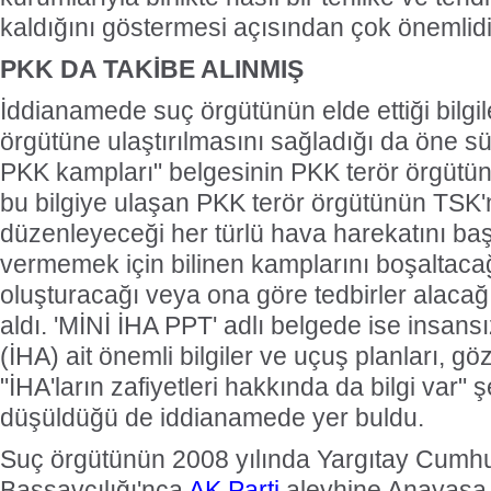
kaldığını göstermesi açısından çok önemlidir"
PKK DA TAKİBE ALINMIŞ
İddianamede suç örgütünün elde ettiği bilgil
örgütüne ulaştırılmasını sağladığı da öne sür
PKK kampları" belgesinin PKK terör örgütün
bu bilgiye ulaşan PKK terör örgütünün TSK
düzenleyeceği her türlü hava harekatını başa
vermemek için bilinen kamplarını boşaltaca
oluşturacağı veya ona göre tedbirler alacağı
aldı. 'MİNİ İHA PPT' adlı belgede ise insans
(İHA) ait önemli bilgiler ve uçuş planları, g
"İHA'ların zafiyetleri hakkında da bilgi var" 
düşüldüğü de iddianamede yer buldu.
Suç örgütünün 2008 yılında Yargıtay Cumhu
Başsavcılığı'nca
AK Parti
aleyhine Anayasa