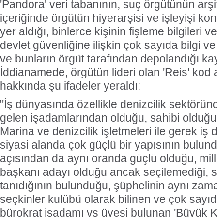
'Pandora' veri tabanının, suç örgütünün arşiv
içeriğinde örgütün hiyerarşisi ve işleyişi ko
yer aldığı, binlerce kişinin fişleme bilgileri ve
devlet güvenliğine ilişkin çok sayıda bilgi 
ve bunların örgüt tarafından depolandığı kay
İddianamede, örgütün lideri olan 'Reis' kod 
hakkında şu ifadeler yeraldı:
"İş dünyasında özellikle denizcilik sektörün
gelen işadamlarından olduğu, sahibi olduğ
Marina ve denizcilik işletmeleri ile gerek i
siyasi alanda çok güçlü bir yapısının bulund
açısından da aynı oranda güçlü olduğu, mille
başkanı adayı olduğu ancak seçilemediği, s
tanıdığının bulunduğu, şüphelinin aynı z
seçkinler kulübü olarak bilinen ve çok sayıd
bürokrat işadamı vs üyesi bulunan 'Büyük K