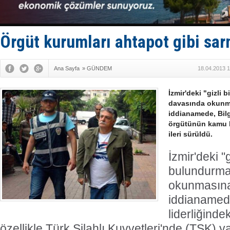
Kalyoncu’da
Tekne, su a
Bacasında 
Dışişleri B
Örgüt kurumları ahtapot gibi sar
Ana Sayfa
»
GÜNDEM
18.04.2013 1
İzmir'deki "gizli 
davasında okunm
iddianamede, Bilg
örgütünün kamu k
ileri sürüldü.
İzmir'deki "g
bulundurma
okunmasına
iddianamed
liderliğind
özellikle Türk Silahlı Kuvvetleri'nde (TSK)