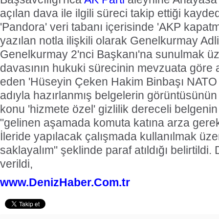
açılan dava ile ilgili süreci takip ettiği kay
'Pandora' veri tabanı içerisinde 'AKP kapat
yazılan notla ilişkili olarak Genelkurmay Adl
Genelkurmay 2'nci Başkanı'na sunulmak ü
davasının hukuki sürecinin mevzuata göre a
eden 'Hüseyin Çeken Hakim Binbaşı NATO Hu
adıyla hazırlanmış belgelerin görüntüsünü
konu 'hizmete özel' gizlilik dereceli belgen
"gelinen aşamada komuta katına arza gere
İleride yapılacak çalışmada kullanılmak üz
saklayalım" şeklinde paraf atıldığı belirtild
verildi,
www.DenizHaber.Com.tr