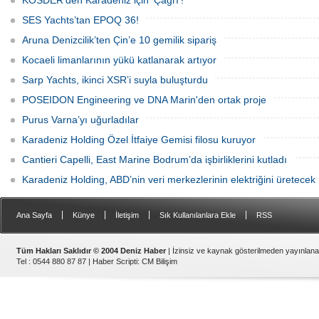
KOSDER’den Karadeniz için ‘Çağrı’!
tanımındaki değişimi ve hibrit tahrik
sistemlerinin ekonomisini CNN Türk'te
SES Yachts’tan EPOQ 36!
yayınlanan Özel Sektör programında
anlattı.
Aruna Denizcilik’ten Çin’e 10 gemilik sipariş
Kocaeli limanlarının yükü katlanarak artıyor
Sarp Yachts, ikinci XSR’i suyla buluşturdu
POSEIDON Engineering ve DNA Marin'den ortak proje
Purus Varna’yı uğurladılar
Karadeniz Holding Özel İtfaiye Gemisi filosu kuruyor
Cantieri Capelli, East Marine Bodrum’da işbirliklerini kutladı
Karadeniz Holding, ABD’nin veri merkezlerinin elektriğini üretecek
|
|
|
|
Ana Sayfa
Künye
İletişim
Sık Kullanılanlara Ekle
RSS
Tüm Hakları Saklıdır © 2004 Deniz Haber
| İzinsiz ve kaynak gösterilmeden yayınlan
Tel : 0544 880 87 87 |
Haber Scripti
:
CM Bilişim