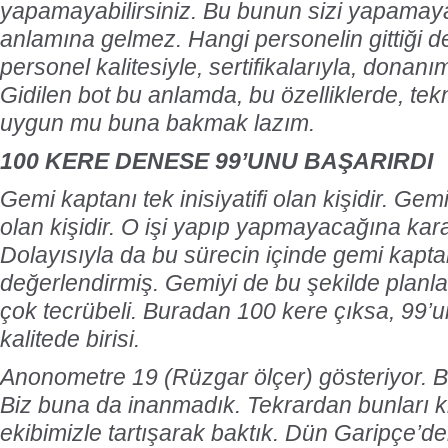
yapamayabilirsiniz. Bu bunun sizi yapamaya
anlamına gelmez. Hangi personelin gittiği d
personel kalitesiyle, sertifikalarıyla, donan
Gidilen bot bu anlamda, bu özelliklerde, tek
uygun mu buna bakmak lazım.
100 KERE DENESE 99’UNU BAŞARIRDI
Gemi kaptanı tek inisiyatifi olan kişidir. Ge
olan kişidir. O işi yapıp yapmayacağına kara
Dolayısıyla da bu sürecin içinde gemi kapt
değerlendirmiş. Gemiyi de bu şekilde planl
çok tecrübeli. Buradan 100 kere çıksa, 99’
kalitede birisi.
Anonometre 19 (Rüzgar ölçer) gösteriyor. B
Biz buna da inanmadık. Tekrardan bunları 
ekibimizle tartışarak baktık. Dün Garipçe’de