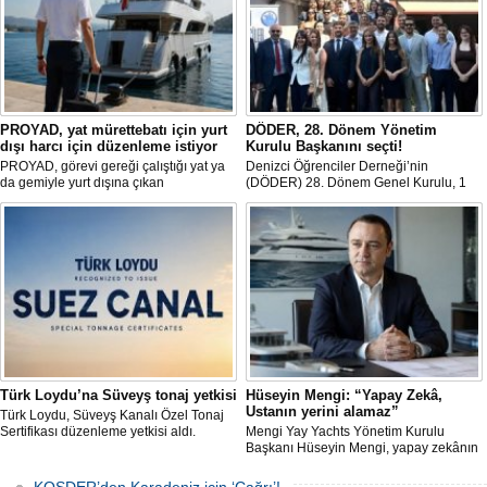
PROYAD, yat mürettebatı için yurt
DÖDER, 28. Dönem Yönetim
dışı harcı için düzenleme istiyor
Kurulu Başkanını seçti!
PROYAD, görevi gereği çalıştığı yat ya
Denizci Öğrenciler Derneği’nin
da gemiyle yurt dışına çıkan
(DÖDER) 28. Dönem Genel Kurulu, 1
gemiadamlarının yurt dışı çıkış
Ağustos Cumartesi günü Türkiye Gemi
harcından muaf tutulması için yasal
Sanayicileri Birliği (GİSBİR) ev
düzenleme yapılmasını talep etti.
sahipliğinde gerçekleştirildi.
Türk Loydu’na Süveyş tonaj yetkisi
Hüseyin Mengi: “Yapay Zekâ,
Ustanın yerini alamaz”
Türk Loydu, Süveyş Kanalı Özel Tonaj
Sertifikası düzenleme yetkisi aldı.
Mengi Yay Yachts Yönetim Kurulu
Başkanı Hüseyin Mengi, yapay zekânın
yat üretimindeki kullanım sınırını, kişiye
özel üretim sürecini, mega yat