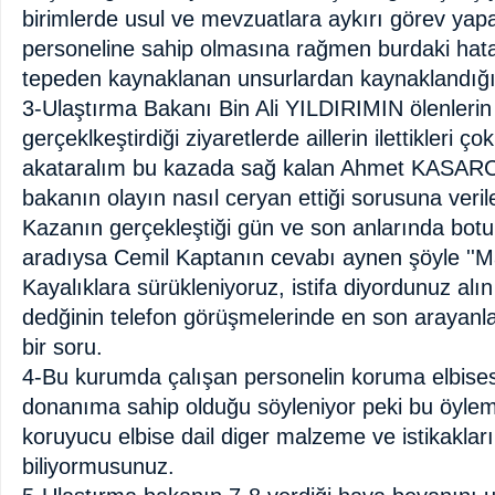
birimlerde usul ve mevzuatlara aykırı görev ya
personeline sahip olmasına rağmen burdaki hata
tepeden kaynaklanan unsurlardan kaynaklandığı 
3-Ulaştırma Bakanı Bin Ali YILDIRIMIN ölenlerin a
gerçeklkeştirdiği ziyaretlerde aillerin ilettikleri 
akataralım bu kazada sağ kalan Ahmet KASARCI'
bakanın olayın nasıl ceryan ettiği sorusuna veril
Kazanın gerçekleştiği gün ve son anlarında botu
aradıysa Cemil Kaptanın cevabı aynen şöyle ''Ma
Kayalıklara sürükleniyoruz, istifa diyordunuz alın s
dedğinin telefon görüşmelerinde en son arayanla
bir soru.
4-Bu kurumda çalışan personelin koruma elbisesi
donanıma sahip olduğu söyleniyor peki bu öyleme
koruyucu elbise dail diger malzeme ve istikaklar
biliyormusunuz.