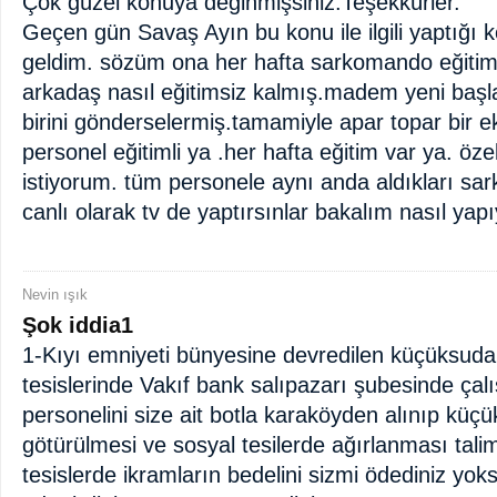
Çok güzel konuya değinmişsiniz.Teşekkürler.
Geçen gün Savaş Ayın bu konu ile ilgili yaptığı
geldim. sözüm ona her hafta sarkomando eğitiml
arkadaş nasıl eğitimsiz kalmış.madem yeni ba
birini gönderselermiş.tamamiyle apar topar bir e
personel eğitimli ya .her hafta eğitim var ya. öze
istiyorum. tüm personele aynı anda aldıkları sa
canlı olarak tv de yaptırsınlar bakalım nasıl yapı
Nevin ışık
Şok iddia1
1-Kıyı emniyeti bünyesine devredilen küçüksuda
tesislerinde Vakıf bank salıpazarı şubesinde çal
personelini size ait botla karaköyden alınıp küçü
götürülmesi ve sosyal tesilerde ağırlanması tali
tesislerde ikramların bedelini sizmi ödediniz y