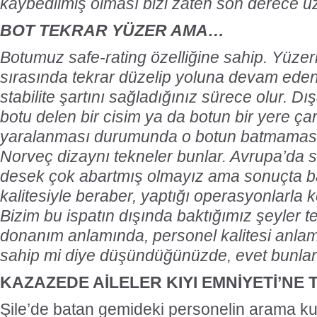
kaybedilmiş olması bizi zaten son derece ü
BOT TEKRAR YÜZER AMA…
Botumuz safe-rating özelliğine sahip. Yüze
sırasında tekrar düzelip yoluna devam eden 
stabilite şartını sağladığınız sürece olur. Dı
botu delen bir cisim ya da botun bir yere 
yaralanması durumunda o botun batmamasın
Norveç dizaynı tekneler bunlar. Avrupa’da s
desek çok abartmış olmayız ama sonuçta b
kalitesiyle beraber, yaptığı operasyonlarla k
Bizim bu ispatın dışında baktığımız şeyler 
donanım anlamında, personel kalitesi anlam
sahip mi diye düşündüğünüzde, evet bunlar
KAZAZEDE AİLELER KIYI EMNİYETİ’NE T
Şile’de batan gemideki personelin arama ku