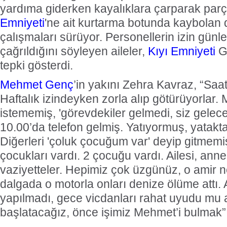
yardıma giderken kayalıklara çarparak par
Emniyeti
'ne ait kurtarma botunda kaybolan 
çalışmaları sürüyor. Personellerin izin günl
çağrıldığını söyleyen aileler,
Kıyı Emniyeti
G
tepki gösterdi.
Mehmet Genç
’in yakını Zehra Kavraz, “Saat
Haftalık izindeyken zorla alıp götürüyorlar
istememiş, 'görevdekiler gelmedi, siz gelece
10.00’da telefon gelmiş. Yatıyormuş, yatakta
Diğerleri 'çoluk çocuğum var' deyip gitmem
çocukları vardı. 2 çocuğu vardı. Ailesi, ann
vaziyetteler. Hepimiz çok üzgünüz, o amir
dalgada o motorla onları denize ölüme attı
yapılmadı, gece vicdanları rahat uyudu mu
başlatacağız, önce işimiz Mehmet’i bulmak”