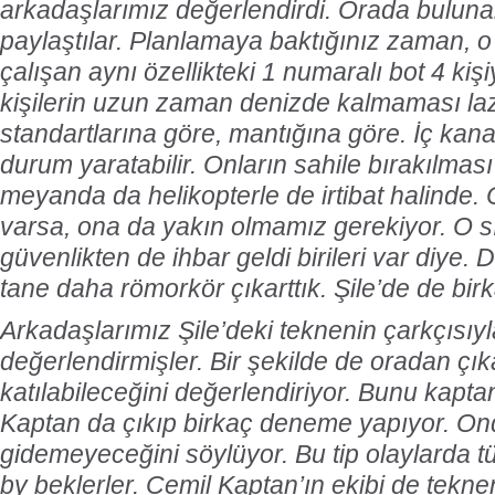
arkadaşlarımız değerlendirdi. Orada buluna
paylaştılar. Planlamaya baktığınız zaman, 
çalışan aynı özellikteki 1 numaralı bot 4 kişi
kişilerin uzun zaman denizde kalmaması la
standartlarına göre, mantığına göre. İç kanam
durum yaratabilir. Onların sahile bırakılmas
meyanda da helikopterle de irtibat halinde. O
varsa, ona da yakın olmamız gerekiyor. O s
güvenlikten de ihbar geldi birileri var diye. Do
tane daha römorkör çıkarttık. Şile’de de bi
Arkadaşlarımız Şile’deki teknenin çarkçısıyl
değerlendirmişler. Bir şekilde de oradan ç
katılabileceğini değerlendiriyor. Bunu kapta
Kaptan da çıkıp birkaç deneme yapıyor. O
gidemeyeceğini söylüyor. Bu tip olaylarda t
by beklerler. Cemil Kaptan’ın ekibi de tekneni