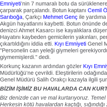
Emniyeti
’nin 7 numaralı botu da sürüklener
çarparak parçalandı. Botun kaptanı
Cemil 
Sarıboğa
, Çarkçı
Mehmet Genç
ile yardıma
Akgün hayatlarını kaybetti. Botun önünde d
denizci Ahmet Kasarcı ise kayalıklara düşer
Hayatını kaybeden gemicilerin yakınları, pe
çıkartıldığını iddia etti.
Kıyı Emniyeti
Genel M
"Personelin can yeleği giymeleri gerekiyord
giymemişlerdi." dedi.
Korkunç kazanın ardından gözler
Kıyı Emni
Müdürlüğü’ne çevrildi. Eleştirilerin odağınd
Genel Müdürü Salih Orakçı kazayla ilgili şunl
BİZİM İŞİMİZ BU HAVALARDA CAN KU
Biz denizde can ve mal kurtarıyoruz. Temel
Herkesin kötü havalardan kaçtığı, sığındığı