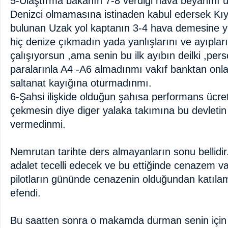
5-Ulaştırma bakanın 7-8 verdiği hava beyanını 
Denizci olmamasına istinaden kabul edersek Kıy
bulunan Uzak yol kaptanın 3-4 hava demesine 
hiç denize çıkmadın yada yanlışlarını ve ayıplar
çalışıyorsun ,ama senin bu ilk ayıbın deilki ,pe
paralarınla A4 -A6 almadınmı vakıf banktan onla
saltanat kayığına oturmadınmı.
6-Şahsi ilişkide olduğun şahısa performans ücreti
çekmesin diye diger yalaka takımına bu devletin m
vermedinmi.
Nemrutan tarihte ders almayanların sonu bellidir
adalet tecelli edecek ve bu ettiğinde cenazem v
pilotların gününde cenazenin olduğundan katıla
efendi.
Bu saatten sonra o makamda durman senin için g