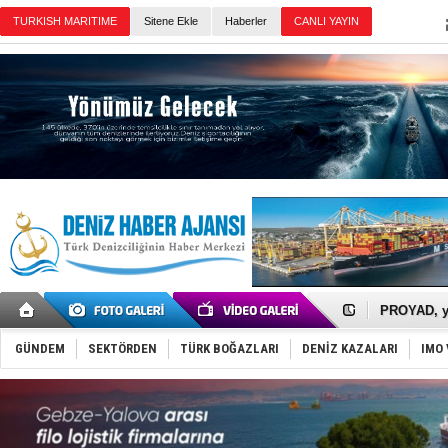
Sitene Ekle
Haberler
Günün Haberleri
İTU AUV, D
LNG taşıma
PROYAD, yat
Türkiye-Ir
Türk Armat
Deniz turi
GÜNDEM
SEKTÖRDEN
TÜRK BOĞAZLARI
DENİZ KAZALARI
IMO 
DÖDER, 28.
Fairline, T
Baltık Deni
Runit kubb
Limana dad