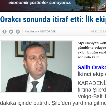
Türk Loydu
Hüseyin Me
Hat-San Te
Med Marine
Orakcı sonunda itiraf etti: İlk ek
Ana Sayfa
»
SEKTÖRDEN
05.12.2012 1
Kıyı Emniyeti Gen
gündür televizyon 
ekibi, bugün yapt
zorunda kaldı.
Salih Orak
İkinci ekip 
KARADENİZ
fırtına Şile
Volgo-Balt 
dakika içinde batırdı. Şile’den yardıma git