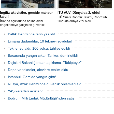
İngiliz aktivistler, gemide mahsur
İTU AUV, Dünya’da 2. oldu!
kaldı!
İTÜ Sualtı Robotik Takımı, RoboSub
İzlanda açıklarında balina avını
2026'da dünya 2.'si oldu.
engellemeye çalışırken güvenlik
güçlerince durdurulan Bandero adlı
protesto gemisindeki 21 çevre aktivisti,
Baltık Denizi'nde tarih yazıldı!
günlerdir gemiden çıkmalarına izin
verilmediğini ve temel haklarının ihlal
Limana dadandılar, 10 tekneyi soydular!
edildiğini öne sürdü. Mürettebatta iki
Britanyalı aktivist de bulunuyor.
Tekne, su aldı: 100 yolcu, tahliye edildi
Bacasında yangın çıkan Tanker, demirletildi
Dışişleri Bakanlığı'ndan açıklama: "Takipteyiz"
Depo ve tekneler, alevlere teslim oldu
İstanbul: Gemide yangın çıktı!
Rusya, Azak Denizi'nde güvenlik önlemleri aldı
YAŞ kararları açıklandı
Bodrum Milli Emlak Müdürlüğü’nden satış!