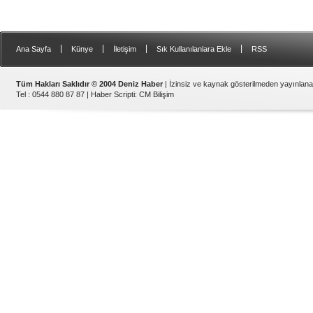
|
|
|
|
Ana Sayfa
Künye
İletişim
Sık Kullanılanlara Ekle
RSS
Tüm Hakları Saklıdır © 2004 Deniz Haber
| İzinsiz ve kaynak gösterilmeden yayınlan
Tel : 0544 880 87 87 |
Haber Scripti
:
CM Bilişim