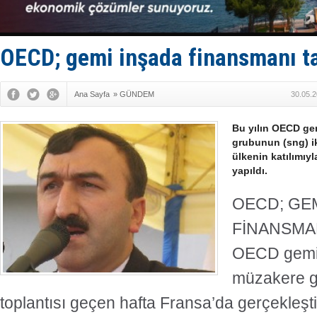
Yüzyıl son
Anadolu Te
Derince, I
Tüpraş, ha
OECD; gemi inşada finansmanı ta
İTU AUV, D
Ana Sayfa
»
GÜNDEM
30.05.2
Bu yılın OECD ge
grubunun (sng) ik
ülkenin katılımıyl
yapıldı.
OECD; GE
FİNANSMANI
OECD gemi 
müzakere gr
toplantısı geçen hafta Fransa’da gerçekleştir