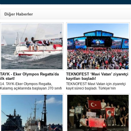
Diğer Haberler
TAYK - Eker Olympos Regatta'da
TEKNOFEST ‘Mavi Vatan’ ziyaretçi
ilk start!
kayıtları başladı!
14. TAYK-Eker Olympos Regatta,
TEKNOFEST Mavi Vatan için ziyaretçi
Kalamış açıklarında başlayan J70 sınıfı
kayıt süreci başladı. Türkiye’nin
yarışlarıyla ilk startını verdi. İstanbul'u 10
denizcilik ve savunma teknolojilerine
gün boyunca yelken coşkusuyla
odaklanan etkinliği, 20-23 Ağustos
buluşturacak organizasyonun ilk
tarihleri arasında Gölcük Tersanesi
gününde 9 tekne rüzgârla buluştu.
Komutanlığı’nda gerçekleştirilecek.