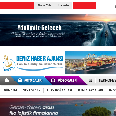
TURKISH MARITIME
Sitene Ekle
Haberler
CANLI YAYIN
Günün Haberleri
TAYK - Eke
İstanbul v
TEKNOFEST 
Tersane işç
İngiliz akt
GÜNDEM
SEKTÖRDEN
TÜRK BOĞAZLARI
DENİZ KAZALARI
IMO 
FESCO, Kar
DESE, BIMC
GİMBİRDER 
35 milyon T
İnsansız c