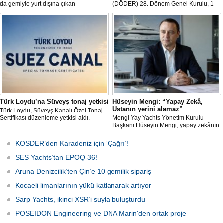
da gemiyle yurt dışına çıkan
(DÖDER) 28. Dönem Genel Kurulu, 1
gemiadamlarının yurt dışı çıkış
Ağustos Cumartesi günü Türkiye Gemi
harcından muaf tutulması için yasal
Sanayicileri Birliği (GİSBİR) ev
düzenleme yapılmasını talep etti.
sahipliğinde gerçekleştirildi.
Türk Loydu’na Süveyş tonaj yetkisi
Hüseyin Mengi: “Yapay Zekâ,
Ustanın yerini alamaz”
Türk Loydu, Süveyş Kanalı Özel Tonaj
Sertifikası düzenleme yetkisi aldı.
Mengi Yay Yachts Yönetim Kurulu
Başkanı Hüseyin Mengi, yapay zekânın
yat üretimindeki kullanım sınırını, kişiye
özel üretim sürecini, mega yat
KOSDER’den Karadeniz için ‘Çağrı’!
tanımındaki değişimi ve hibrit tahrik
sistemlerinin ekonomisini CNN Türk'te
SES Yachts’tan EPOQ 36!
yayınlanan Özel Sektör programında
anlattı.
Aruna Denizcilik’ten Çin’e 10 gemilik sipariş
Kocaeli limanlarının yükü katlanarak artıyor
Sarp Yachts, ikinci XSR’i suyla buluşturdu
POSEIDON Engineering ve DNA Marin'den ortak proje