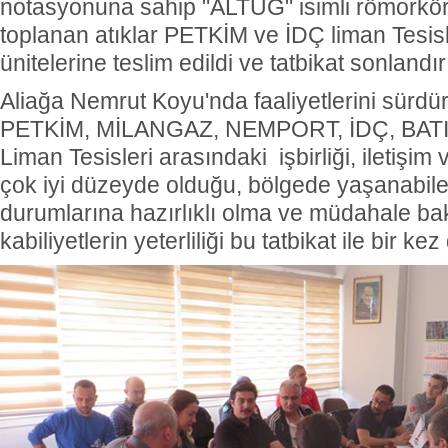
notasyonuna sahip "ALTUĞ" isimli römorkö
toplanan atıklar PETKİM ve İDÇ liman Tesisle
ünitelerine teslim edildi ve tatbikat sonlandır
Aliağa Nemrut Koyu'nda faaliyetlerini sür
PETKİM, MİLANGAZ, NEMPORT, İDÇ, BAT
Liman Tesisleri arasındaki işbirliği, iletişi
çok iyi düzeyde olduğu, bölgede yaşanabilece
durumlarına hazırlıklı olma ve müdahale b
kabiliyetlerin yeterliliği bu tatbikat ile bir kez