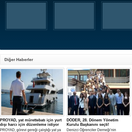
Diğer Haberler
PROYAD, yat mürettebatı için yurt
DÖDER, 28. Dönem Yönetim
dışı harcı için düzenleme istiyor
Kurulu Başkanını seçti!
PROYAD, görevi gereği çalıştığı yat ya
Denizci Öğrenciler Derneği’nin