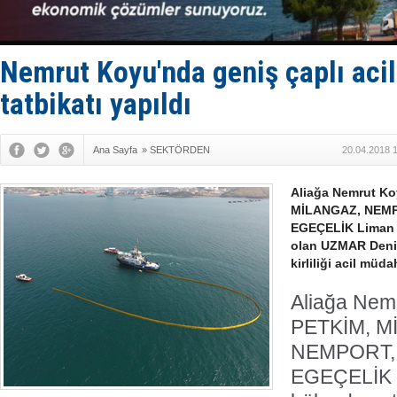
Türk Loydu
Hüseyin Me
Hat-San Te
Med Marine
Nemrut Koyu'nda geniş çaplı aci
tatbikatı yapıldı
Ana Sayfa
»
SEKTÖRDEN
20.04.2018 
Aliağa Nemrut K
MİLANGAZ, NEMPO
EGEÇELİK Liman Te
olan UZMAR Deniz
kirliliği acil müda
Aliağa Nem
PETKİM, M
NEMPORT, 
EGEÇELİK L