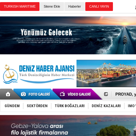
Sitene Ekle
Haberler
Günün Haberleri
İTU AUV, D
LNG taşıma
PROYAD, yat
Türkiye-Ir
Türk Armat
GÜNDEM
SEKTÖRDEN
TÜRK BOĞAZLARI
DENİZ KAZALARI
IMO 
Deniz turi
DÖDER, 28.
Fairline, T
Baltık Deni
Runit kubb
Limana dad