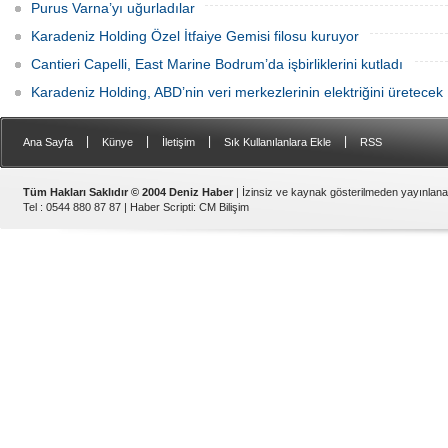
Purus Varna’yı uğurladılar
Karadeniz Holding Özel İtfaiye Gemisi filosu kuruyor
Cantieri Capelli, East Marine Bodrum’da işbirliklerini kutladı
Karadeniz Holding, ABD’nin veri merkezlerinin elektriğini üretecek
|
|
|
|
Ana Sayfa
Künye
İletişim
Sık Kullanılanlara Ekle
RSS
Tüm Hakları Saklıdır © 2004 Deniz Haber
| İzinsiz ve kaynak gösterilmeden yayınlan
Tel : 0544 880 87 87 |
Haber Scripti
:
CM Bilişim