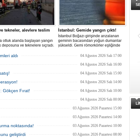
S
e tekneler, alevlere teslim
İstanbul: Gemide yangın çıktı!
İstanbul Boğazı girişinde arızalanan
a otluk alanda başlayan yangın
geminin bacasından yoğun dumanlar
 deposuna ve teknelere sıçradı.
yükseldi. Gemi römorkörler eşliğinde
 ekipleri uzun uğraşlar sonucu
Ahırkapı açıklarına demirletildi.
 kontrol altına aldı.
mleri aldı
04 Ağustos 2026 Salı 17:00
04 Ağustos 2026 Salı 16:00
atış!
04 Ağustos 2026 Salı 15:00
perasyon!
04 Ağustos 2026 Salı 14:00
ı: Gökçen Fırat!
04 Ağustos 2026 Salı 10:00
04 Ağustos 2026 Salı 00:00
L
03 Ağustos 2026 Pazartesi 15:00
03 Ağustos 2026 Pazartesi 14:00
 durma noktasında!
03 Ağustos 2026 Pazartesi 10:00
unu geliştirdi
03 Ağustos 2026 Pazartesi 08:00