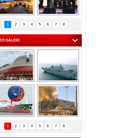
C'den 55 milyon 
5. Bosphorus Ship 
roluk turizm geliri 
Brokers Dinner, 
1
2
3
4
5
6
7
8
müjdesi
İstanbul’da yapıldı
EO GALERİ
eksan Tersanesi, 
TCG Anadolu, 
Başaran Bayrak 
tersane teknik 
tankerini suya 
seyrini tamamladı
indirdi
Göçmenlerin 
Milas’taki yangın 
imdadına Türk 
yeniden termik 
1
2
3
4
5
6
7
8
hipli MINA DENIZ 
santrallere doğru 
yetişti
ilerliyor