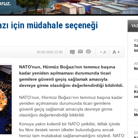
Tekne, su aldı: 100 yolcu, tahliye edildi
Bacasında yangın çıkan Tanker, demirletildi
Dışişleri Bakanlığı'ndan açıklama: "Takipteyiz"
Depo ve tekneler, alevlere teslim oldu
ı için müdahale seçeneği
Kruvaziyer Şirketleri işte buralara ‘Yatırım’ yapıyor
YA
R
Sa
is
20.05.2026 13:30
da
A
NATO'nun, Hürmüz Boğazı'nın temmuz başına
No
kadar yeniden açılmaması durumunda ticari
gemilere güvenli geçiş sağlamak amacıyla
devreye girme olasılığını değerlendirdiği bildirildi.
J
Ki
v
NATO’nun, Hürmüz Boğazı’nın temmuz başına kadar
yeniden açılmaması durumunda ticari gemilere
güvenli geçiş sağlamak amacıyla devreye girme
Kp
olasılığını değerlendirdiği bildirildi.
Mo
Konuya yakın kıdemli bir NATO yetkilisi, ittifak içinde
bu fikre destek veren ülkeler bulunduğunu ancak
E
henüz tam mutabakat sağlanamadığını söyledi. NATO