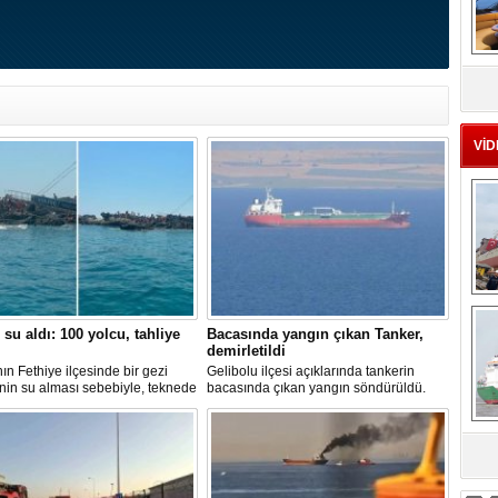
MS
eu
VİD
Ç
 su aldı: 100 yolcu, tahliye
Bacasında yangın çıkan Tanker,
demirletildi
ın Fethiye ilçesinde bir gezi
Gelibolu ilçesi açıklarında tankerin
nin su alması sebebiyle, teknede
bacasında çıkan yangın söndürüldü.
 100 yolcu tahliye edildi,
Tanker, ardından Şevketiye Demir
in batmaması için bölgede
Sahası'na demirletildi.
a çalışması başlatıldı.
sa