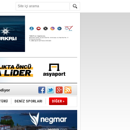
°C
ediyor
ldürmüş
TÜRÜ
DENİZ SPORLARI
DİĞER »