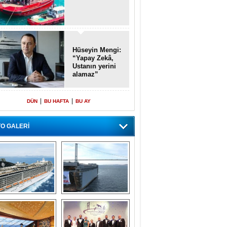
Hüseyin Mengi:
“Yapay Zekâ,
Ustanın yerini
alamaz”
|
|
DÜN
BU HAFTA
BU AY
O GALERİ
emi içinde gemi” 
Dünyada tek! 
konsepti ile MSC 
Denizaltı yüzer 
Splendida
havuzu intikal 
seyrine başladı