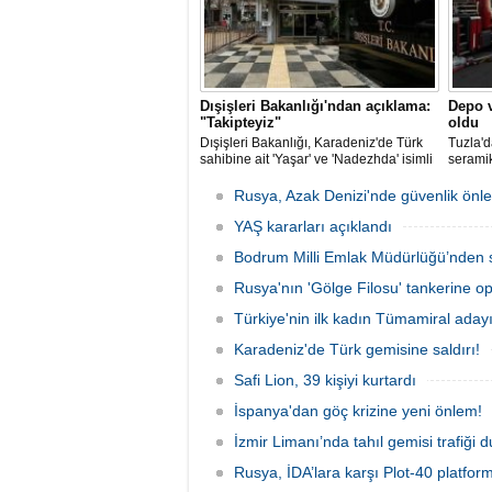
Dışişleri Bakanlığı'ndan açıklama:
Depo v
"Takipteyiz"
oldu
Dışişleri Bakanlığı, Karadeniz'de Türk
Tuzla'd
sahibine ait 'Yaşar' ve 'Nadezhda' isimli
seramik
sivil gemilere yönelik insansız hava
İtfaiye
araçlarıyla gerçekleştirilen saldırıda
alevleri
Rusya, Azak Denizi'nde güvenlik önle
yaralanan personelin sağlık durumu ve
güvenliğinin yakından takip edildiğini
YAŞ kararları açıklandı
duyurdu.
Bodrum Milli Emlak Müdürlüğü’nden s
Rusya'nın 'Gölge Filosu' tankerine o
Türkiye'nin ilk kadın Tümamiral aday
Karadeniz'de Türk gemisine saldırı!
Safi Lion, 39 kişiyi kurtardı
İspanya'dan göç krizine yeni önlem!
İzmir Limanı’nda tahıl gemisi trafiği
Rusya, İDA’lara karşı Plot-40 platform