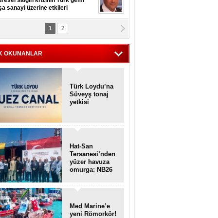
resel salgın krizinin Türk gemi
şa sanayi üzerine etkileri
1
2
pt. MESUT AZMİ GÖKSOY
lavuz kaptan kardeşlerime
hafen...
K OKUNANLAR
Türk Loydu’na
Süveyş tonaj
yetkisi
Hat-San
Tersanesi’nden
yüzer havuza
omurga: NB26
Med Marine’e
yeni Römorkör!