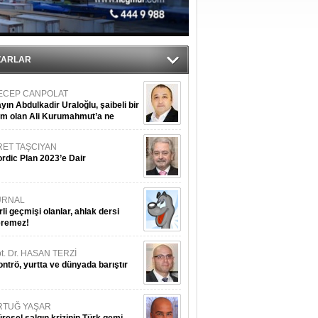
ZARLAR
ECEP CANPOLAT
yın Abdulkadir Uraloğlu, şaibeli bir
im olan Ali Kurumahmut’a ne
nışıyorsunuz?
RET TAŞCIYAN
rdic Plan 2023’e Dair
URNAL
rli geçmişi olanlar, ahlak dersi
eremez!
t. Dr. HASAN TERZİ
ntrö, yurtta ve dünyada barıştır
RTUĞ YAŞAR