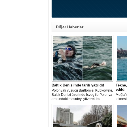
Diğer Haberler
Baltık Denizi'nde tarih yazıldı!
Tekne,
edildi
Polonyalı yüzücü Bartłomiej Kubkowski,
Baltık Denizi üzerinde İsveç ile Polonya
Muğla'n
arasındaki mesafeyi yüzerek bu
teknesi
başarının ilk örneği olarak tarihe geçti.
bulunan
teknen
kurtarm