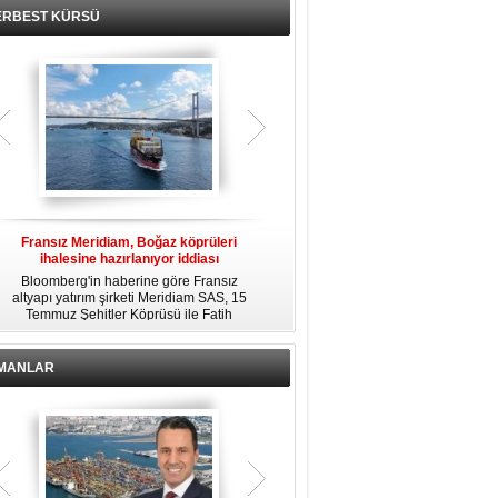
ERBEST KÜRSÜ
Fransız Meridiam, Boğaz köprüleri
Kendi yat limanına sahip en pahalı
ihalesine hazırlanıyor iddiası
özel adalar
Bloomberg'in haberine göre Fransız
Dünyanın en zengin insanlarından
altyapı yatırım şirketi Meridiam SAS, 15
bazıları için yaşam tarzının bir parçası
Temmuz Şehitler Köprüsü ile Fatih
sadece bir süper yat değil, aynı
R
Sultan Mehmet Köprüsü'nün
zamanda kendi yat limanı, helikopter
özelleştirilmesine yönelik ihaleyle
pisti ve seçkin villaları da içeren koca
ilgileniyor.
bir özel adadır.
İMANLAR