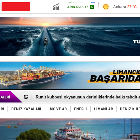
13720.47
Ankara
27 °C
Altın
6518.17
İzmir
30 °C
Dolar
47.5935
Antalya
34 °C
Euro
55.0481
Muğla
28 °C
Çanakkale
27 
Fairline, Türkiye’de ‘SoleMarin’i seçti
Baltık Denizi'nde tarih yazıldı!
Runit kubbesi okyanusun derinliklerinde halkı tehdit 
Dünyanın en tehlikeli yosunu: Yüz binlerce canlıyı ö
Türk Loydu’na Süveyş tonaj yetkisi
RI
DENİZ KAZALARI
IMO VE AB
ENERJİ
LİMANLAR
DENİZ KÜL
Hüseyin Mengi: “Yapay Zekâ, Ustanın yerini alamaz”
Hat-San Tersanesi’nden yüzer havuza omurga: NB26
Med Marine’e yeni Römorkör!
KOSDER’den Karadeniz için ‘Çağrı’!
Kalyoncu’dan ‘Sefer’ kararı!