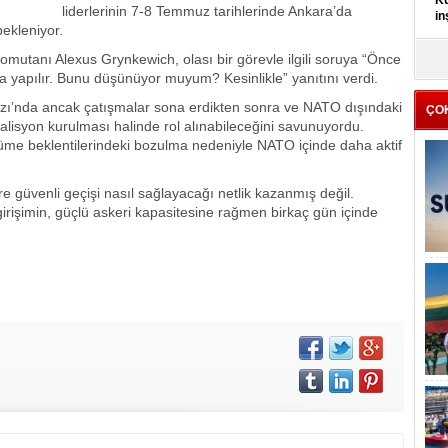
Kü
liderlerinin 7-8 Temmuz tarihlerinde Ankara’da
in
ekleniyor.
utanı Alexus Grynkewich, olası bir görevle ilgili soruya “Önce
K
Kı
ma yapılır. Bunu düşünüyor muyum? Kesinlikle” yanıtını verdi.
it
azı’nda ancak çatışmalar sona erdikten sonra ve NATO dışındaki
ÇO
 koalisyon kurulması halinde rol alınabileceğini savunuyordu.
üyüme beklentilerindeki bozulma nedeniyle NATO içinde daha aktif
e güvenli geçişi nasıl sağlayacağı netlik kazanmış değil.
irişimin, güçlü askeri kapasitesine rağmen birkaç gün içinde