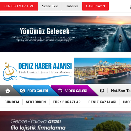
Sitene Ekle
Haberler
Günün Haberleri
Türk Loydu
Hüseyin Me
Hat-San Te
Med Marine
KOSDER’den
Kalyoncu’da
GÜNDEM
SEKTÖRDEN
TÜRK BOĞAZLARI
DENİZ KAZALARI
IMO 
Tekne, su a
Bacasında 
Dışişleri B
Depo ve tek
Kruvaziyer 