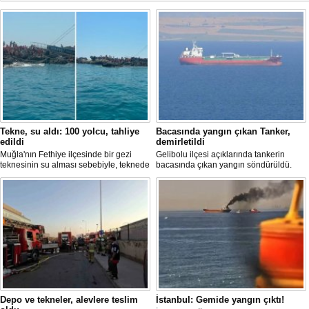
Tekne, su aldı: 100 yolcu, tahliye
Bacasında yangın çıkan Tanker,
edildi
demirletildi
Muğla'nın Fethiye ilçesinde bir gezi
Gelibolu ilçesi açıklarında tankerin
teknesinin su alması sebebiyle, teknede
bacasında çıkan yangın söndürüldü.
bulunan 100 yolcu tahliye edildi,
Tanker, ardından Şevketiye Demir
teknenin batmaması için bölgede
Sahası'na demirletildi.
kurtarma çalışması başlatıldı.
Depo ve tekneler, alevlere teslim
İstanbul: Gemide yangın çıktı!