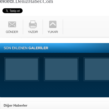
ekledi.
DenizHaber.Com
SON EKLENEN
GALERİLER
Diğer Haberler