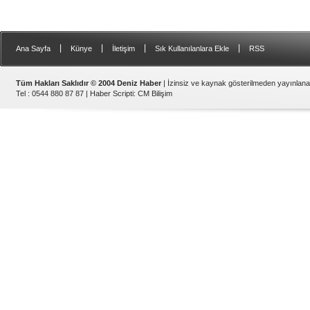
|
|
|
|
Ana Sayfa
Künye
İletişim
Sık Kullanılanlara Ekle
RSS
Tüm Hakları Saklıdır © 2004 Deniz Haber
| İzinsiz ve kaynak gösterilmeden yayınlan
Tel : 0544 880 87 87 |
Haber Scripti
:
CM Bilişim