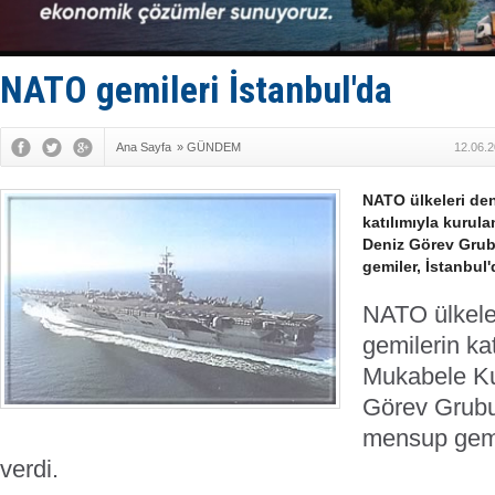
SES Yacht
Kargıcak K
Denizlerin 
İstanbul: 
NATO gemileri İstanbul'da
Ana Sayfa
»
GÜNDEM
12.06.2
NATO ülkeleri den
katılımıyla kuru
Deniz Görev Gru
gemiler, İstanbul'
NATO ülkeler
gemilerin ka
Mukabele Ku
Görev Grub
mensup gemi
verdi.