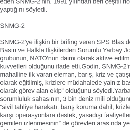
eden SNMG-2'nin, 1991 yılından beri çeşitli nok
yaptığını söyledi.
SNMG-2
SNMG-2'ye ilişkin bir brifing veren SPS Blas d
Basın ve Halkla İlişkilerden Sorumlu Yarbay J
grubunun, NATO'nun daimi olarak aktive edilmi
kuvvetleri olduğunu ifade etti.
Godin, SNMG-2'ni
mahalline ilk varan eleman, barış, kriz ve çatış
olarak eğitilmiş, krizlere müdahalede yalnız ba
olarak görev alan ekip” olduğunu söyledi.
Yarb
sorumluluk sahasının, 3 bin deniz mili olduğunu
“sivil tahliye harekatı, barış koruma dahil, kriz
karşı operasyonlara destek, yasadışı faaliyetler
gemileri izlenmesinin” de görevleri arasında yer