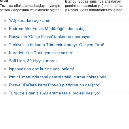
oldu
İstanbul Boğazı girişinde arızalanan
Tuzla'da otluk alanda başlayan yangın
geminin bacasından yoğun dumanlar
seramik deposuna ve teknelere sıçradı.
yükseldi. Gemi römorkörler eşliğinde
İtfaiye ekipleri uzun uğraşlar sonucu
Ahırkapı açıklarına demirletildi.
alevleri kontrol altına aldı.
YAŞ kararları açıklandı
Bodrum Milli Emlak Müdürlüğü’nden satış!
Rusya'nın 'Gölge Filosu' tankerine operasyon!
Türkiye'nin ilk kadın Tümamiral adayı: Gökçen Fırat!
Karadeniz'de Türk gemisine saldırı!
Safi Lion, 39 kişiyi kurtardı
İspanya'dan göç krizine yeni önlem!
İzmir Limanı’nda tahıl gemisi trafiği durma noktasında!
Rusya, İDA’lara karşı Plot-40 platformunu geliştirdi
Turgutreis deniz suyu arıtma tesisi projesi başlıyor