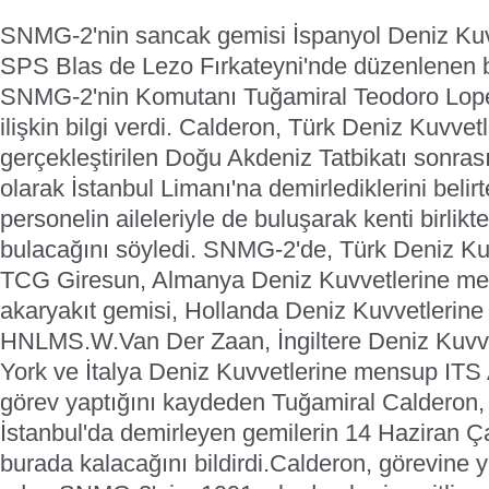
SNMG-2'nin sancak gemisi İspanyol Deniz Ku
SPS Blas de Lezo Fırkateyni'nde düzenlenen b
SNMG-2'nin Komutanı Tuğamiral Teodoro Lope
ilişkin bilgi verdi.
Calderon, Türk Deniz Kuvvetle
gerçekleştirilen Doğu Akdeniz Tatbikatı sonra
olarak İstanbul Limanı'na demirlediklerini belir
personelin aileleriyle de buluşarak kenti birli
bulacağını söyledi.
SNMG-2'de, Türk Deniz Ku
TCG Giresun, Almanya Deniz Kuvvetlerine 
akaryakıt gemisi, Hollanda Deniz Kuvvetlerin
HNLMS.W.Van Der Zaan, İngiltere Deniz Kuv
York ve İtalya Deniz Kuvvetlerine mensup ITS A
görev yaptığını kaydeden Tuğamiral Calderon
İstanbul'da demirleyen gemilerin 14 Haziran
burada kalacağını bildirdi.
Calderon, görevine 