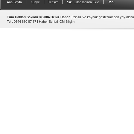
|
|
|
|
Ana Sayfa
Künye
İletişim
Sık Kullanılanlara Ekle
RSS
Tüm Hakları Saklıdır © 2004 Deniz Haber
| İzinsiz ve kaynak gösterilmeden yayınlan
Tel : 0544 880 87 87 |
Haber Scripti
:
CM Bilişim