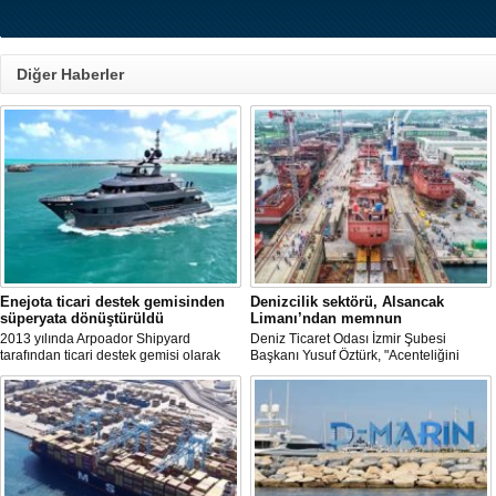
Diğer Haberler
Enejota ticari destek gemisinden
Denizcilik sektörü, Alsancak
süperyata dönüştürüldü
Limanı’ndan memnun
2013 yılında Arpoador Shipyard
Deniz Ticaret Odası İzmir Şubesi
tarafından ticari destek gemisi olarak
Başkanı Yusuf Öztürk, "Acenteliğini
inşa edilen Enejota explorer süperyata
yaptığımız gemi sayesinde süreci
dönüştürülerek sahibine teslim edildi.
baştan sona takip etme fırsatı buldum.
İlk günden itibaren hizmet anlayışındaki
değişimi hissettik. Operasyonlar çok
hızlı şekilde tamamlandı" dedi