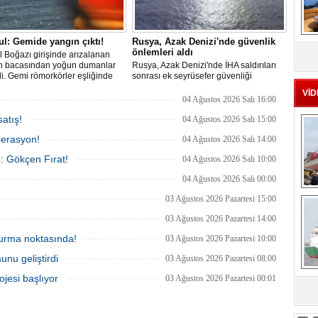
MS
ul: Gemide yangın çıktı!
Rusya, Azak Denizi'nde güvenlik
eu
önlemleri aldı
l Boğazı girişinde arızalanan
n bacasından yoğun dumanlar
Rusya, Azak Denizi'nde İHA saldırıları
i. Gemi römorkörler eşliğinde
sonrası ek seyrüsefer güvenliği
ı açıklarına demirletildi.
tedbirleri aldı.
VİD
04 Ağustos 2026 Salı 16:00
atış!
04 Ağustos 2026 Salı 15:00
perasyon!
04 Ağustos 2026 Salı 14:00
ı: Gökçen Fırat!
04 Ağustos 2026 Salı 10:00
04 Ağustos 2026 Salı 00:00
Ç
03 Ağustos 2026 Pazartesi 15:00
03 Ağustos 2026 Pazartesi 14:00
 durma noktasında!
03 Ağustos 2026 Pazartesi 10:00
unu geliştirdi
03 Ağustos 2026 Pazartesi 08:00
ojesi başlıyor
03 Ağustos 2026 Pazartesi 00:01
sa