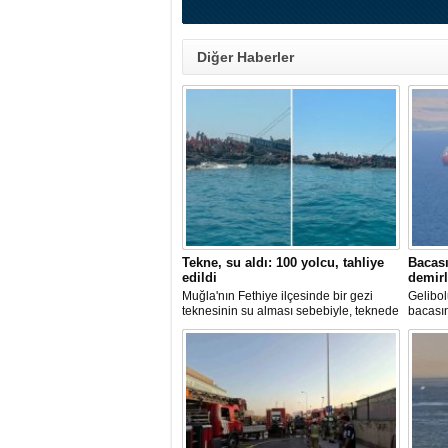
Diğer Haberler
Tekne, su aldı: 100 yolcu, tahliye
Bacası
edildi
demirl
Muğla'nın Fethiye ilçesinde bir gezi
Gelibol
teknesinin su alması sebebiyle, teknede
bacası
bulunan 100 yolcu tahliye edildi,
Tanker
teknenin batmaması için bölgede
Sahası'
kurtarma çalışması başlatıldı.