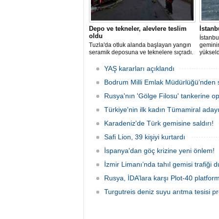
Depo ve tekneler, alevlere teslim
İstanb
oldu
İstanbu
Tuzla'da otluk alanda başlayan yangın
gemini
seramik deposuna ve teknelere sıçradı.
yükseld
İtfaiye ekipleri uzun uğraşlar sonucu
Ahırkap
alevleri kontrol altına aldı.
YAŞ kararları açıklandı
Bodrum Milli Emlak Müdürlüğü’nden s
Rusya'nın 'Gölge Filosu' tankerine o
Türkiye'nin ilk kadın Tümamiral aday
Karadeniz'de Türk gemisine saldırı!
Safi Lion, 39 kişiyi kurtardı
İspanya'dan göç krizine yeni önlem!
İzmir Limanı’nda tahıl gemisi trafiği
Rusya, İDA’lara karşı Plot-40 platform
Turgutreis deniz suyu arıtma tesisi pr