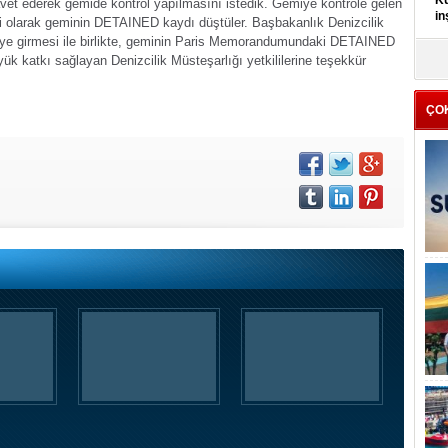
Kü
davet ederek gemide kontrol yapılmasını istedik. Gemiye kontrole gelen
in
etli olarak geminin DETAINED kaydı düştüler. Başbakanlık Denizcilik
eye girmesi ile birlikte, geminin Paris Memorandumundaki DETAINED
K
ük katkı sağlayan Denizcilik Müsteşarlığı yetkililerine teşekkür
Kı
it
ÇO