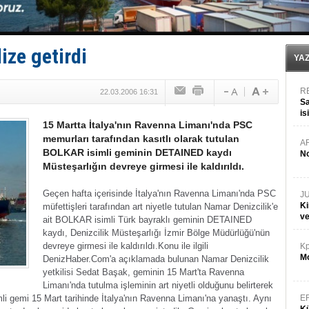
Dışişleri Bakanlığı'ndan açıklama: "Takipteyiz"
Depo ve tekneler, alevlere teslim oldu
Kruvaziyer Şirketleri işte buralara ‘Yatırım’ yapıyor
SES Yachts’tan EPOQ 36!
ize getirdi
Kargıcak Koyu’nda tekne yangını!
YA
R
22.03.2006 16:31
Sa
is
15 Martta İtalya'nın Ravenna Limanı'nda PSC
da
memurları tarafından kasıtlı olarak tutulan
A
BOLKAR isimli geminin DETAINED kaydı
No
Müsteşarlığın devreye girmesi ile kaldırıldı.
Geçen hafta içerisinde İtalya'nın Ravenna Limanı'nda PSC
J
Ki
müfettişleri tarafından art niyetle tutulan Namar Denizcilik'e
v
ait BOLKAR isimli Türk bayraklı geminin DETAINED
kaydı, Denizcilik Müsteşarlığı İzmir Bölge Müdürlüğü'nün
devreye girmesi ile kaldırıldı.
Konu ile ilgili
Kp
Mo
DenizHaber.Com'a açıklamada bulunan Namar Denizcilik
yetkilisi Sedat Başak, geminin 15 Mart'ta Ravenna
Limanı'nda tutulma işleminin art niyetli olduğunu belirterek
li gemi 15 Mart tarihinde İtalya'nın Ravenna Limanı'na yanaştı. Aynı
E