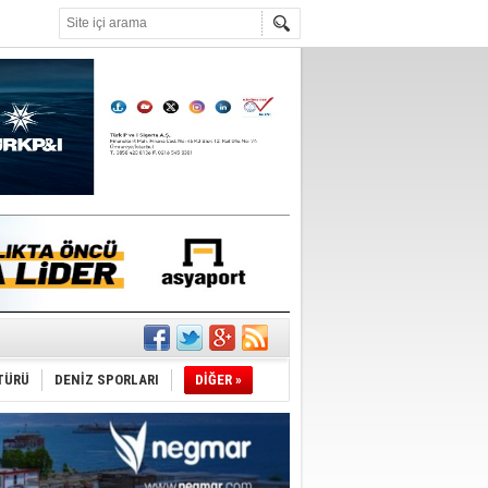
°C
ediyor
ldürmüş
TÜRÜ
DENİZ SPORLARI
DİĞER »