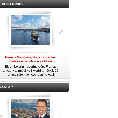
ERBEST KÜRSÜ
Fransız Meridiam, Boğaz köprüleri
Kendi yat limanına sahip en pahalı
ihalesine hazırlanıyor iddiası
özel adalar
Bloomberg'in haberine göre Fransız
Dünyanın en zengin insanlarından
altyapı yatırım şirketi Meridiam SAS, 15
bazıları için yaşam tarzının bir parçası
Temmuz Şehitler Köprüsü ile Fatih
sadece bir süper yat değil, aynı
R
Sultan Mehmet Köprüsü'nün
zamanda kendi yat limanı, helikopter
özelleştirilmesine yönelik ihaleyle
pisti ve seçkin villaları da içeren koca
ilgileniyor.
bir özel adadır.
İMANLAR