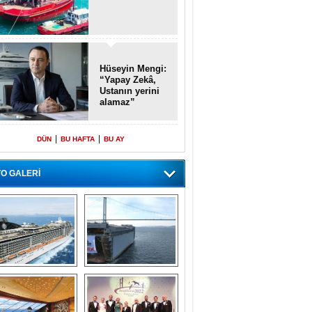
Hüseyin Mengi:
“Yapay Zekâ,
Ustanın yerini
alamaz”
|
|
DÜN
BU HAFTA
BU AY
O GALERİ
emi içinde gemi” 
Dünyada tek! 
konsepti ile MSC 
Denizaltı yüzer 
Splendida
havuzu intikal 
seyrine başladı