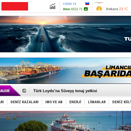
13703.13
Ankara
23 °C
Altın
6522.71
İzmir
28 °C
Dolar
47.5909
Antalya
26 °C
Euro
55.0241
Muğla
22 °C
Çanakkale
23 
Runit kubbesi okyanusun derinliklerinde halkı tehdit 
Dünyanın en tehlikeli yosunu: Yüz binlerce canlıyı ö
Türk Loydu’na Süveyş tonaj yetkisi
Hüseyin Mengi: “Yapay Zekâ, Ustanın yerini alamaz”
Hat-San Tersanesi’nden yüzer havuza omurga: NB26
RI
DENİZ KAZALARI
IMO VE AB
ENERJİ
LİMANLAR
DENİZ KÜL
Med Marine’e yeni Römorkör!
KOSDER’den Karadeniz için ‘Çağrı’!
Kalyoncu’dan ‘Sefer’ kararı!
Tekne, su aldı: 100 yolcu, tahliye edildi
Bacasında yangın çıkan Tanker, demirletildi