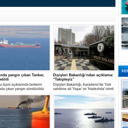
FOT
nda yangın çıkan Tanker,
Dışişleri Bakanlığı'ndan açıklama:
etildi
"Takipteyiz"
u ilçesi açıklarında tankerin
Dışişleri Bakanlığı, Karadeniz'de Türk
nda çıkan yangın söndürüldü.
sahibine ait 'Yaşar' ve 'Nadezhda' isimli
, ardından Şevketiye Demir
sivil gemilere yönelik insansız hava
na demirletildi.
araçlarıyla gerçekleştirilen saldırıda
yaralanan personelin sağlık durumu ve
güvenliğinin yakından takip edildiğini
duyurdu.
“G