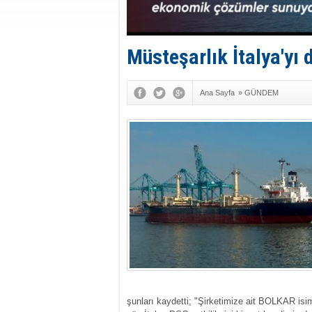
Müsteşarlık İtalya'yı d
Ana Sayfa
»
GÜNDEM
şunları kaydetti;
"Şirketimize ait BOLKAR isim