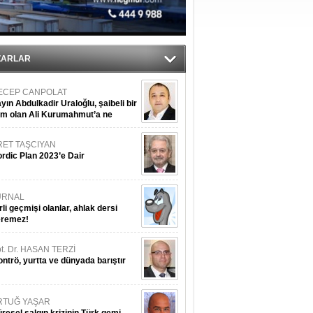
ZARLAR
ECEP CANPOLAT
yın Abdulkadir Uraloğlu, şaibeli bir
im olan Ali Kurumahmut’a ne
nışıyorsunuz?
RET TAŞCIYAN
rdic Plan 2023’e Dair
URNAL
rli geçmişi olanlar, ahlak dersi
eremez!
t. Dr. HASAN TERZİ
ntrö, yurtta ve dünyada barıştır
RTUĞ YAŞAR