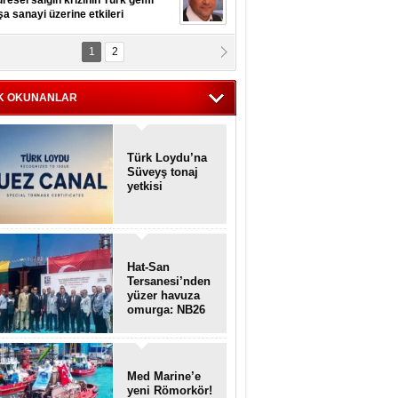
resel salgın krizinin Türk gemi
şa sanayi üzerine etkileri
1
2
pt. MESUT AZMİ GÖKSOY
lavuz kaptan kardeşlerime
hafen...
K OKUNANLAR
Türk Loydu’na
Süveyş tonaj
yetkisi
Hat-San
Tersanesi’nden
yüzer havuza
omurga: NB26
Med Marine’e
yeni Römorkör!