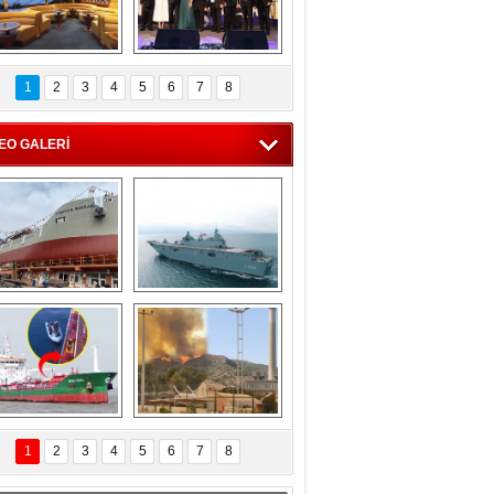
C'den 55 milyon 
5. Bosphorus Ship 
roluk turizm geliri 
Brokers Dinner, 
1
2
3
4
5
6
7
8
müjdesi
İstanbul’da yapıldı
EO GALERİ
eksan Tersanesi, 
TCG Anadolu, 
Başaran Bayrak 
tersane teknik 
tankerini suya 
seyrini tamamladı
indirdi
Göçmenlerin 
Milas’taki yangın 
imdadına Türk 
yeniden termik 
1
2
3
4
5
6
7
8
hipli MINA DENIZ 
santrallere doğru 
yetişti
ilerliyor