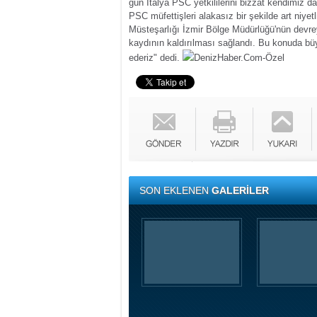
gün İtalya PSC yetkililerini bizzat kendimiz 
PSC müfettişleri alakasız bir şekilde art niy
Müsteşarlığı İzmir Bölge Müdürlüğü'nün devr
kaydının kaldırılması sağlandı. Bu konuda büy
ederiz" dedi.
DenizHaber.Com-Özel
SON EKLENEN
GALERİLER