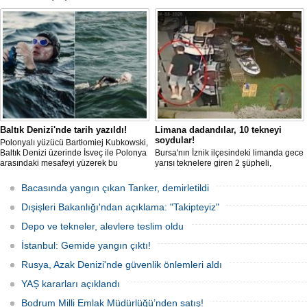
güçlerince durdurulan Bandero adlı
protesto gemisindeki 21 çevre aktivisti,
günlerdir gemiden çıkmalarına izin
verilmediğini ve temel haklarının ihlal
edildiğini öne sürdü. Mürettebatta iki
Britanyalı aktivist de bulunuyor.
Baltık Denizi'nde tarih yazıldı!
Limana dadandılar, 10 tekneyi
soydular!
Polonyalı yüzücü Bartłomiej Kubkowski,
Baltık Denizi üzerinde İsveç ile Polonya
Bursa'nın İznik ilçesindeki limanda gece
arasındaki mesafeyi yüzerek bu
yarısı teknelere giren 2 şüpheli,
başarının ilk örneği olarak tarihe geçti.
elektronik cihazlar ve değerli eşyalar
çaldı. Olay, güvenlik kameralarına
Bacasında yangın çıkan Tanker, demirletildi
yansıdı, tekne sahiplerinin ihbarıyla
jandarma inceleme başlattı.
Dışişleri Bakanlığı'ndan açıklama: "Takipteyiz"
Depo ve tekneler, alevlere teslim oldu
İstanbul: Gemide yangın çıktı!
Rusya, Azak Denizi'nde güvenlik önlemleri aldı
YAŞ kararları açıklandı
Bodrum Milli Emlak Müdürlüğü’nden satış!