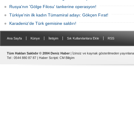
Rusya'nın 'Gölge Filosu' tankerine operasyon!
Türkiye'nin ilk kadın Tümamiral adayı: Gökçen Fırat!
Karadeniz'de Türk gemisine saldırı!
|
|
|
|
Ana Sayfa
Künye
İletişim
Sık Kullanılanlara Ekle
RSS
Tüm Hakları Saklıdır © 2004 Deniz Haber
| İzinsiz ve kaynak gösterilmeden yayınlan
Tel : 0544 880 87 87 |
Haber Scripti
:
CM Bilişim