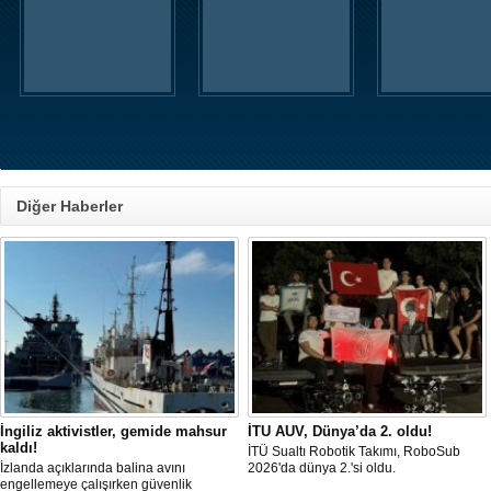
Diğer Haberler
İngiliz aktivistler, gemide mahsur
İTU AUV, Dünya’da 2. oldu!
kaldı!
İTÜ Sualtı Robotik Takımı, RoboSub
İzlanda açıklarında balina avını
2026'da dünya 2.'si oldu.
engellemeye çalışırken güvenlik