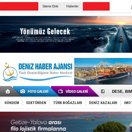
Sitene Ekle
Haberler
Günün Haberleri
İngiliz akt
FESCO, Kar
DESE, BIMC
GİMBİRDER 
35 milyon T
GÜNDEM
SEKTÖRDEN
TÜRK BOĞAZLARI
DENİZ KAZALARI
IMO 
İnsansız c
Yüzyıl son
Anadolu Te
Derince, I
Tüpraş, ha