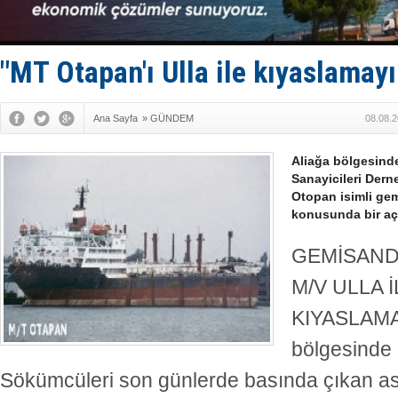
İTU AUV, D
LNG taşıma
PROYAD, yat
Türkiye-Ir
"MT Otapan'ı Ulla ile kıyaslamayı
Türk Armat
Ana Sayfa
»
GÜNDEM
08.08.2
Aliağa bölgesind
Sanayicileri Dern
Otopan isimli gem
konusunda bir aç
GEMİSANDE
M/V ULLA İ
KIYASLAMA
bölgesinde
Sökümcüleri son günlerde basında çıkan as