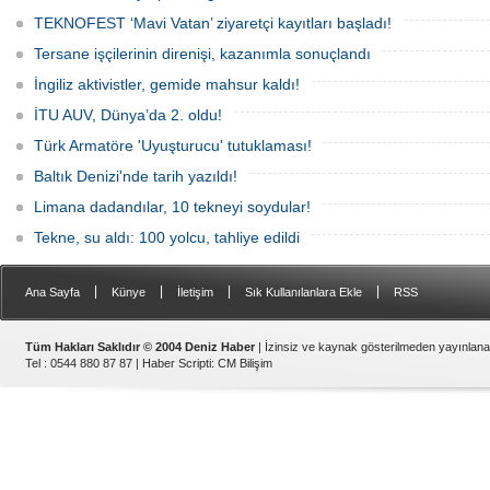
TEKNOFEST ‘Mavi Vatan’ ziyaretçi kayıtları başladı!
Tersane işçilerinin direnişi, kazanımla sonuçlandı
İngiliz aktivistler, gemide mahsur kaldı!
İTU AUV, Dünya’da 2. oldu!
Türk Armatöre 'Uyuşturucu' tutuklaması!
Baltık Denizi'nde tarih yazıldı!
Limana dadandılar, 10 tekneyi soydular!
Tekne, su aldı: 100 yolcu, tahliye edildi
|
|
|
|
Ana Sayfa
Künye
İletişim
Sık Kullanılanlara Ekle
RSS
Tüm Hakları Saklıdır © 2004 Deniz Haber
| İzinsiz ve kaynak gösterilmeden yayınlan
Tel : 0544 880 87 87 |
Haber Scripti
:
CM Bilişim