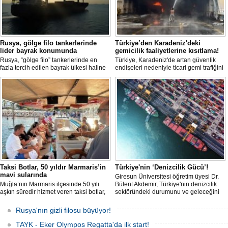
Rusya, gölge filo tankerlerinde
Türkiye’den Karadeniz'deki
lider bayrak konumunda
gemicilik faaliyetlerine kısıtlama!
Rusya, “gölge filo” tankerlerinde en
Türkiye, Karadeniz'de artan güvenlik
fazla tercih edilen bayrak ülkesi haline
endişeleri nedeniyle ticari gemi trafiğini
geldi. Yaptırım baskısının artmasıyla
kısıtlamaya başladı. Bu durum,
birlikte çok sayıda tanker Rus bayrağına
bölgedeki gıda güvenliğini tehdit ediyor.
geçerken, bu durum küresel denizcilik
yaptırımlarının uygulanması açısından
yeni bir tablo ortaya koyuyor.
Taksi Botlar, 50 yıldır Marmaris’in
Türkiye'nin ‘Denizcilik Gücü’!
mavi sularında
Giresun Üniversitesi öğretim üyesi Dr.
Muğla’nın Marmaris ilçesinde 50 yılı
Bülent Akdemir, Türkiye'nin denizcilik
aşkın süredir hizmet veren taksi botlar,
sektöründeki durumunu ve geleceğini
hem ulaşım hem de turistik gezi
değerlendirdi.
amacıyla kullanılmaya devam ediyor.
Rusya'nın gizli filosu büyüyor!
TAYK - Eker Olympos Regatta'da ilk start!