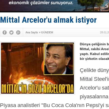
Hürmüz’de
Rusya'nın g
Keşfedildi
D-Marin, A
Mittal Arcelor'u almak istiyor
Van’da inş
Ana Sayfa
»
GÜNDEM
28.01.2
Dünya çeliğinin b
Mittal, rakibi Arce
yaptı. Kabul edil
bir şirketin olacak
Çelikte düny
Mittal Steel'
Arcelor'u sat
piyasalarına
Piyasa analistleri "Bu Coca Cola'nın Pepsi'yi sa