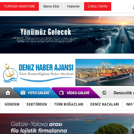
Sitene Ekle
Haberler
Günün Haberleri
Rusya, göl
Enejota ti
Denizcilik
Türkiye’den
‘14. Olymp
GÜNDEM
SEKTÖRDEN
TÜRK BOĞAZLARI
DENİZ KAZALARI
IMO 
Taksi Botla
TÜRKLİM Ba
SOCAR da M
Türkiye'nin
Dünyanın e