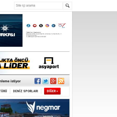
°C
nleme istiyor
TÜRÜ
DENİZ SPORLARI
DİĞER »
ediyor