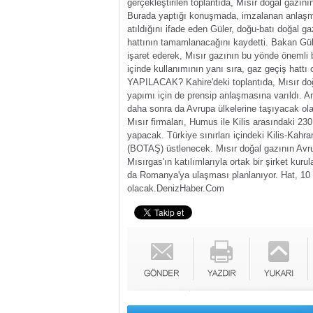
gerçekleştirilen toplantıda, Mısır doğal gazın
Burada yaptığı konuşmada, imzalanan anlaşmay
atıldığını ifade eden Güler, doğu-batı doğal 
hattının tamamlanacağını kaydetti.
Bakan Güle
işaret ederek, Mısır gazının bu yönde önemli bi
içinde kullanımının yanı sıra, gaz geçiş hattı
YAPILACAK?
Kahire'deki toplantıda, Mısır d
yapımı için de prensip anlaşmasına varıldı.
An
daha sonra da Avrupa ülkelerine taşıyacak olan
Mısır firmaları, Humus ile Kilis arasındaki 23
yapacak. Türkiye sınırları içindeki Kilis-Kahr
(BOTAŞ) üstlenecek.
Mısır doğal gazının Avr
Mısırgas'ın katılımlarıyla ortak bir şirket kur
da Romanya'ya ulaşması planlanıyor. Hat, 10
olacak.
DenizHaber.Com