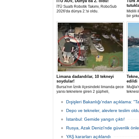
İTU AUV, Dünya’da 2. oldu!
Türk A
tutukl
İTÜ Sualtı Robotik Takımı, RoboSub
2026'da dünya 2.'si oldu.
Midilli
bir şir
tutuklan
Limana dadandılar, 10 tekneyi
Tekne,
soydular!
edildi
Bursa'nın İznik ilçesindeki limanda gece
Muğla'n
yarısı teknelere giren 2 şüpheli,
teknesi
elektronik cihazlar ve değerli eşyalar
bulunan
çaldı. Olay, güvenlik kameralarına
teknen
Dışişleri Bakanlığı'ndan açıklama: "Ta
yansıdı, tekne sahiplerinin ihbarıyla
kurtarm
jandarma inceleme başlattı.
Depo ve tekneler, alevlere teslim old
İstanbul: Gemide yangın çıktı!
Rusya, Azak Denizi'nde güvenlik önle
YAŞ kararları açıklandı