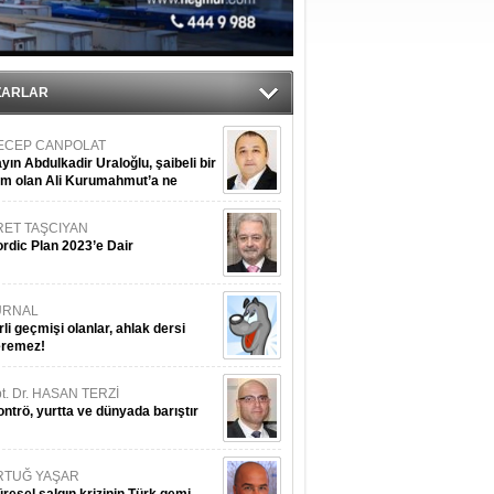
ZARLAR
ECEP CANPOLAT
yın Abdulkadir Uraloğlu, şaibeli bir
im olan Ali Kurumahmut’a ne
nışıyorsunuz?
RET TAŞCIYAN
rdic Plan 2023’e Dair
URNAL
rli geçmişi olanlar, ahlak dersi
eremez!
t. Dr. HASAN TERZİ
ntrö, yurtta ve dünyada barıştır
RTUĞ YAŞAR