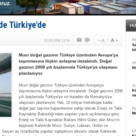
Limana dadandılar, 10 tekneyi soydular!
Türk Loydu’na Süveyş tonaj yetkisi
Hüseyin Mengi: “Yapay Zekâ, Ustanın yerini alamaz”
Hat-San Tersanesi’nden yüzer havuza omurga: NB26
de Türkiye'de
Med Marine’e yeni Römorkör!
YA
R
20.03.2006 13:09
Sa
is
Mısır doğal gazının Türkiye üzerinden Avrupa'ya
da
taşınmasına ilişkin anlaşma imzalandı. Doğal
A
gazının 2008 yılı başlarında Türkiye'ye ulaşması
No
planlanıyor.
Mısır doğal gazının Türkiye üzerinden Avrupa'ya
J
Ki
taşınmasına ilişkin anlaşma imzalandı. Doğal gazının 2008
v
yılı başlarında Türkiye'ye ve buradan da Romanya'ya
ulaşması planlanıyor. Hat, 10 milyar metreküpe kadar
doğal gaz taşıma kapasitesine sahip olacak.
Enerji ve Tabii
Kp
Mo
Kaynaklar Bakanlığı'ndan yapılan yazılı açıklamaya göre,
Enerji ve Tabii Kaynaklar Bakanı Hilmi Güler, dün Mısır'ın
başkenti Kahire'de Mısır, Suriye, Lübnan, Ürdün ve
i.
Geçen ay İstanbul'da yapılan toplantının devamı olarak Kahire'de
E