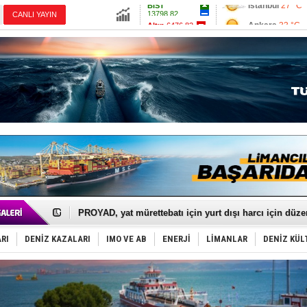
13798.82
Ankara
33 °C
Altın
6476.82
İzmir
38 °C
Dolar
47.5877
Antalya
29 °C
Euro
54.9363
Muğla
29 °C
Çanakkale
35 
İTU AUV, Dünya’da 2. oldu!
LNG taşımacılığında maliyetler katlandı
PROYAD, yat mürettebatı için yurt dışı harcı için düze
Türkiye-Irak enerji hattında yeni dönem başlıyor
Türk Armatöre 'Uyuşturucu' tutuklaması!
RI
DENİZ KAZALARI
IMO VE AB
ENERJİ
LİMANLAR
DENİZ KÜL
Deniz turizminde yeni ‘Ceza Rejimi’!
DÖDER, 28. Dönem Yönetim Kurulu Başkanını seçti!
Fairline, Türkiye’de ‘SoleMarin’i seçti
Baltık Denizi'nde tarih yazıldı!
Runit kubbesi okyanusun derinliklerinde halkı tehdit 