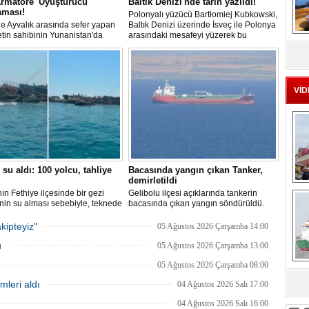
rmatöre 'Uyuşturucu'
Baltık Denizi'nde tarih yazıldı!
aması!
Polonyalı yüzücü Bartłomiej Kubkowski,
 ile Ayvalık arasında sefer yapan
Baltık Denizi üzerinde İsveç ile Polonya
ketin sahibinin Yunanistan'da
arasındaki mesafeyi yüzerek bu
MS
dığı bildirildi.
başarının ilk örneği olarak tarihe geçti.
eu
VİD
 su aldı: 100 yolcu, tahliye
Bacasında yangın çıkan Tanker,
demirletildi
Ç
ın Fethiye ilçesinde bir gezi
Gelibolu ilçesi açıklarında tankerin
nin su alması sebebiyle, teknede
bacasında çıkan yangın söndürüldü.
 100 yolcu tahliye edildi,
Tanker, ardından Şevketiye Demir
in batmaması için bölgede
Sahası'na demirletildi.
kipteyiz"
05 Ağustos 2026 Çarşamba 14:00
a çalışması başlatıldı.
u
05 Ağustos 2026 Çarşamba 13:00
05 Ağustos 2026 Çarşamba 08:00
mleri aldı
04 Ağustos 2026 Salı 17:00
sa
04 Ağustos 2026 Salı 16:00