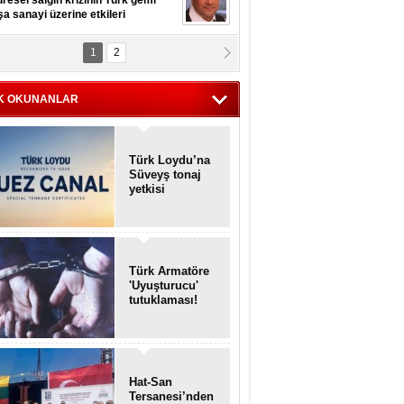
resel salgın krizinin Türk gemi
şa sanayi üzerine etkileri
1
2
pt. MESUT AZMİ GÖKSOY
lavuz kaptan kardeşlerime
hafen...
K OKUNANLAR
Türk Loydu’na
Süveyş tonaj
yetkisi
Türk Armatöre
'Uyuşturucu'
tutuklaması!
Hat-San
Tersanesi’nden