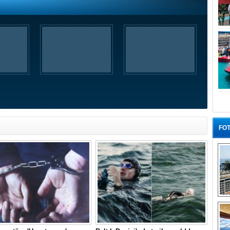
FOT
“G