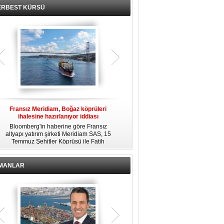
ERBEST KÜRSÜ
Fransız Meridiam, Boğaz köprüleri
Kendi yat limanına sahip en pahalı
ihalesine hazırlanıyor iddiası
özel adalar
Bloomberg'in haberine göre Fransız
Dünyanın en zengin insanlarından
altyapı yatırım şirketi Meridiam SAS, 15
bazıları için yaşam tarzının bir parçası
Temmuz Şehitler Köprüsü ile Fatih
sadece bir süper yat değil, aynı
R
Sultan Mehmet Köprüsü'nün
zamanda kendi yat limanı, helikopter
özelleştirilmesine yönelik ihaleyle
pisti ve seçkin villaları da içeren koca
ilgileniyor.
bir özel adadır.
İMANLAR