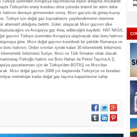
Kü
ın Türkiye üzerinden Avrupa'ya taşınmasına ilişkin anlaşma imzalandı.
in
la Türkiye'nin enerji koridoru olma yolunda önemli bir adım daha
gaz hattının devreye girmesinden sonra, Mısır gazıyla da güney-kuzey
K
r, Türkiye için doğal gaz kaynaklarını çeşitlendirmenin önemine
Kı
r alternatif olduğunu belirtti. Güler, ulaşacak Mısır gazının ülke
it
 oluşturacağını ve Avrupa'ya gaz ihraç edileceğini kaydetti.
HAT NASIL
ÇO
oğal gazının Türkiye üzerinden Avrupa'ya ulaştıracak olan boru hattının
laşmaya göre, Mısır doğal gazının koordineli bir şekilde Romanya ve
 boru hattının, Ürdün sınırları içinde kalan 30 kilometrelik bölümünü
0 kilometrelik bölümünü Suriye, Mısır ve Türk firmaları ortak olacak
amanmaraş-Türkoğlu hattını ise Boru Hatları ile Petrol Taşıma A.Ş.
upa'ya pazarlanması için de Türkiye'den BOTAŞ ve Mısır'dan
ulacak. Mısır doğal gazının 2008 yılı başlarında Türkiye'ye ve buradan
 milyar metreküpe kadar doğal gaz taşıma kapasitesine sahip