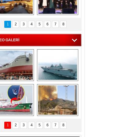
C'den 55 milyon 
5. Bosphorus Ship 
roluk turizm geliri 
Brokers Dinner, 
1
2
3
4
5
6
7
8
müjdesi
İstanbul’da yapıldı
EO GALERİ
eksan Tersanesi, 
TCG Anadolu, 
Başaran Bayrak 
tersane teknik 
tankerini suya 
seyrini tamamladı
indirdi
Göçmenlerin 
Milas’taki yangın 
imdadına Türk 
yeniden termik 
1
2
3
4
5
6
7
8
hipli MINA DENIZ 
santrallere doğru 
yetişti
ilerliyor