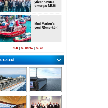
yüzer havuza
omurga: NB26
Med Marine’e
yeni Römorkör!
|
|
DÜN
BU HAFTA
BU AY
O GALERİ
emi içinde gemi” 
Dünyada tek! 
konsepti ile MSC 
Denizaltı yüzer 
Splendida
havuzu intikal 
seyrine başladı