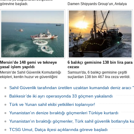
görevine başladı.
Damen Shipyards Group’un, Antalya
Serbest Bölgesi’ndeki stratejik üretim
üssü olan Damen Antalya, Türk Sahil
Güvenliği için kolları sıvıyor.
Mersin’de 148 gemi ve tekneye
6 balıkçı gemisine 138 bin lira para
yasal işlem yapıldı
cezası
Mersin’de Sahil Güvenlik Komutanlığı
Samsun'da, 6 balıkçı gemisine çeşitli
ekipleri, kentin huzur ve güvenliğini
suçlardan 138 bin 467 lira ceza verildi.
sağlamak amacıyla 2025 yılının ilk 5
ayında 7 bin 783 saat görev yaptı.
Sahil Güvenlik tarafından üretilen uzaktan kumandalı deniz arac
Denetimlerde 2 bin 549 gemi ve tekne
kontrol edilirken, kurallara uymayan
Balıkesir’de iki ayrı operasyonda 33 göçmen yakalandı
148’ine yasal işlem uygulandı.
Türk ve Yunan sahil ekibi yetkilileri toplanıyor!
Yunanistan'ın denize bıraktığı göçmenleri Türkiye kurtardı
Yunanistan'ın bıraktığı göçmenler, Türk sahil güvenlik botlarıyla kur
TCSG Umut, Datça ilçesi açıklarında göreve başladı