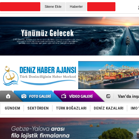
TURKISH MARITIME
Sitene Ekle
Haberler
CANLI YAYIN
Günün Haberleri
Keşfedildi
D-Marin, A
Van’da inş
ASEAN ilk 
TAYK - Eke
GÜNDEM
SEKTÖRDEN
TÜRK BOĞAZLARI
DENİZ KAZALARI
IMO 
İstanbul v
TEKNOFEST 
Tersane işç
İngiliz akt
FESCO, Kar