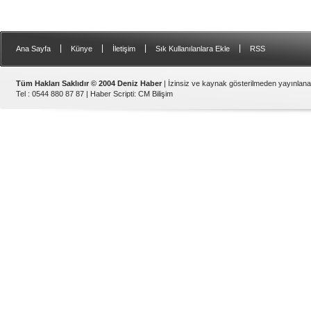
|
|
|
|
Ana Sayfa
Künye
İletişim
Sık Kullanılanlara Ekle
RSS
Tüm Hakları Saklıdır © 2004 Deniz Haber
| İzinsiz ve kaynak gösterilmeden yayınlan
Tel : 0544 880 87 87 |
Haber Scripti
:
CM Bilişim