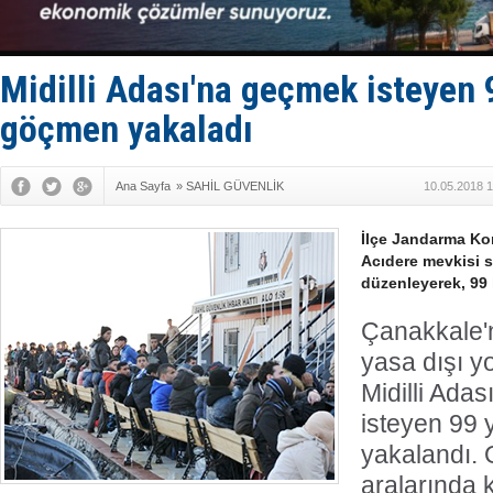
DESE, BIMC
GİMBİRDER 
35 milyon T
İnsansız c
Midilli Adası'na geçmek isteyen
Yüzyıl son
göçmen yakaladı
Ana Sayfa
»
SAHİL GÜVENLİK
10.05.2018 1
İlçe Jandarma Kom
Acıdere mevkisi 
düzenleyerek, 99
Çanakkale'n
yasa dışı yo
Midilli Ada
isteyen 99 
yakalandı.
aralarında 