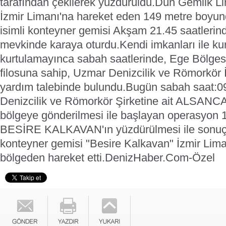
tarafından çekilerek yüzdürüldü.
Dün Gemlik Li
İzmir Limanı'na hareket eden 149 metre boyun
isimli konteyner gemisi Akşam 21.45 saatlerind
mevkinde karaya oturdu.
Kendi imkanları ile k
kurtulamayınca sabah saatlerinde, Ege Bölges
filosuna sahip, Uzmar Denizcilik ve Römorkör İ
yardım talebinde bulundu.
Bugün sabah saat:0
Denizcilik ve Römorkör Şirketine ait ALSAN
bölgeye gönderilmesi ile başlayan operasyon 
BESİRE KALKAVAN'ın yüzdürülmesi ile sonuç
konteyner gemisi "Besire Kalkavan" İzmir Lim
bölgeden hareket etti.
DenizHaber.Com-Özel