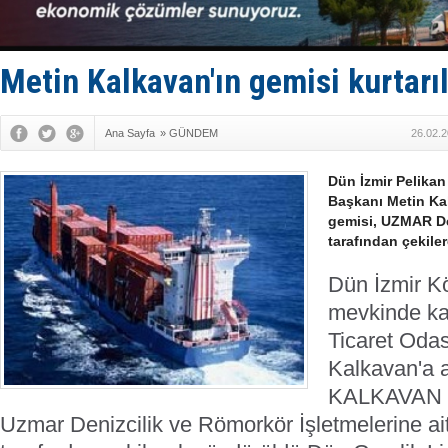
Enejota ti
Denizcilik
Türkiye’den
‘14. Olymp
Metin Kalkavan'ın gemisi kurtarıl
Taksi Botla
Ana Sayfa
»
GÜNDEM
26.02.2
Dün İzmir Pelika
Başkanı Metin K
gemisi, UZMAR Den
tarafından çekile
Dün İzmir Kö
mevkinde ka
Ticaret Oda
Kalkavan'a 
KALKAVAN K
Uzmar Denizcilik ve Römorkör İşletmelerine a