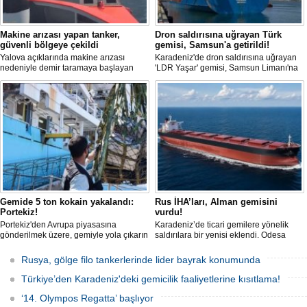
Makine arızası yapan tanker,
Dron saldırısına uğrayan Türk
güvenli bölgeye çekildi
gemisi, Samsun'a getirildi!
Yalova açıklarında makine arızası
Karadeniz'de dron saldırısına uğrayan
nedeniyle demir taramaya başlayan
'LDR Yaşar' gemisi, Samsun Limanı'na
tanker, römorkör eşliğinde güvenli
güvenli bir şekilde ulaştı. Saldırıda can
şekilde demirleme sahasına alındı.
kaybı yaşanmadı, ancak büyük çapta
maddi hasar oluştu.
Gemide 5 ton kokain yakalandı:
Rus İHA’ları, Alman gemisini
Portekiz!
vurdu!
Portekiz'den Avrupa piyasasına
Karadeniz’de ticari gemilere yönelik
gönderilmek üzere, gemiyle yola çıkarın
saldırılara bir yenisi eklendi. Odesa
5 ton kokain, Portekiz polisi ile Portekiz
açıklarında birden fazla İHA’nın hedef
hava ve deniz kuvvetlerinin
aldığı Alman işletmesindeki Emil
Rusya, gölge filo tankerlerinde lider bayrak konumunda
operasyonuyla durduruldu. Operasyon
gemisinde yangın çıktı; teknik sistemler
kapsamında, gemideki iki yabancı
durunca mürettebat tahliye edildi.
Türkiye’den Karadeniz'deki gemicilik faaliyetlerine kısıtlama!
uyruklu kişi bir gemi mürettebatı
gözaltına alındı.
‘14. Olympos Regatta’ başlıyor