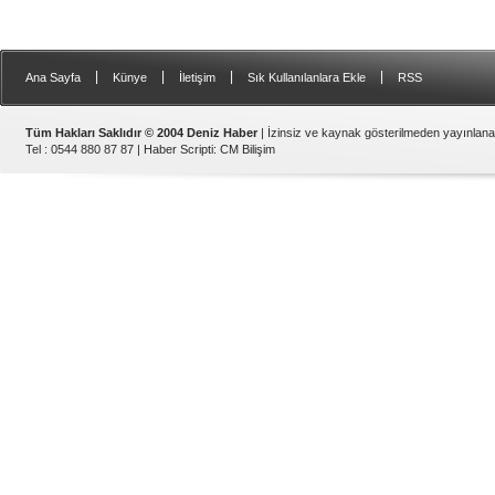
|
|
|
|
Ana Sayfa
Künye
İletişim
Sık Kullanılanlara Ekle
RSS
Tüm Hakları Saklıdır © 2004 Deniz Haber
| İzinsiz ve kaynak gösterilmeden yayınlan
Tel : 0544 880 87 87 |
Haber Scripti
:
CM Bilişim