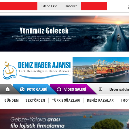
Sitene Ekle
Haberler
Günün Haberleri
Gemi tasar
Makine arı
Dron saldı
'REGAL 1' i
Gemide 5 t
GÜNDEM
SEKTÖRDEN
TÜRK BOĞAZLARI
DENİZ KAZALARI
IMO 
Yakıt barcı
Rus İHA’la
Karadeniz’
Tatil hesab
Rusya, göl