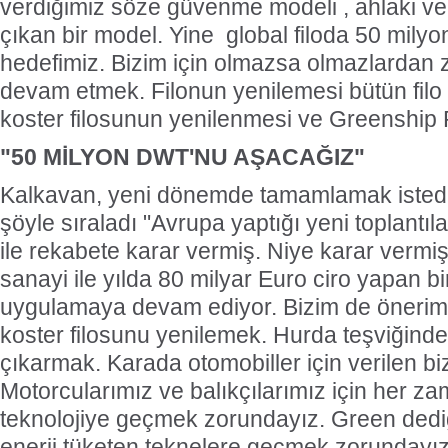
verdiğimiz söze güvenme modeli , ahlaki ve 
çıkan bir model. Yine global filoda 50 mil
hedefimiz. Bizim için olmazsa olmazlardan z
devam etmek. Filonun yenilemesi bütün filo 
koster filosunun yenilenmesi ve Greenship P
"50 MİLYON DWT'NU AŞACAĞIZ"
Kalkavan, yeni dönemde tamamlamak istedikl
şöyle sıraladı "Avrupa yaptığı yeni toplantı
ile rekabete karar vermiş. Niye karar vermi
sanayi ile yılda 80 milyar Euro ciro yapan bi
uygulamaya devam ediyor. Bizim de önerim
koster filosunu yenilemek. Hurda teşviğinde
çıkarmak. Karada otomobiller için verilen bi
Motorcularımız ve balıkçılarımız için her z
teknolojiye geçmek zorundayız. Green dedi
enerji tüketen teknelere geçmek zorundayız