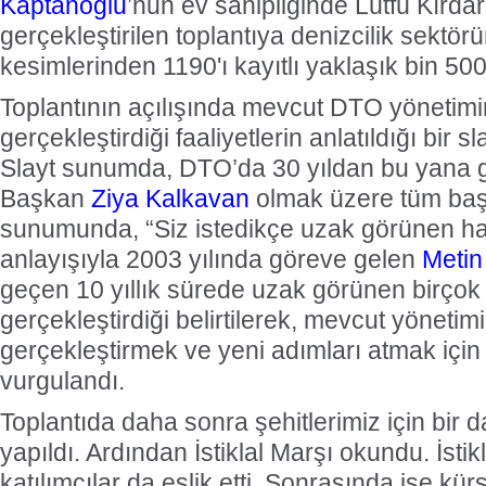
Kaptanoğlu
’nun ev sahipliğinde Lütfü Kırda
gerçekleştirilen toplantıya denizcilik sektörü
kesimlerinden 1190'ı kayıtlı yaklaşık bin 500 k
Toplantının açılışında mevcut DTO yönetimi
gerçekleştirdiği faaliyetlerin anlatıldığı bir sl
Slayt sunumda, DTO’da 30 yıldan bu yana g
Başkan
Ziya Kalkavan
olmak üzere tüm başk
sunumunda, “Siz istedikçe uzak görünen hay
anlayışıyla 2003 yılında göreve gelen
Metin
geçen 10 yıllık sürede uzak görünen birçok 
gerçekleştirdiği belirtilerek, mevcut yönetim
gerçekleştirmek ve yeni adımları atmak için
vurgulandı.
Toplantıda daha sonra şehitlerimiz için bir 
yapıldı. Ardından İstiklal Marşı okundu. İsti
katılımcılar da eşlik etti. Sonrasında ise k