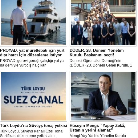
PROYAD, yat mürettebatı için yurt
DÖDER, 28. Dönem Yönetim
dışı harcı için düzenleme istiyor
Kurulu Başkanını seçti!
PROYAD, görevi gereği çalıştığı yat ya
Denizci Öğrenciler Derneği’nin
da gemiyle yurt dışına çıkan
(DÖDER) 28. Dönem Genel Kurulu, 1
gemiadamlarının yurt dışı çıkış
Ağustos Cumartesi günü Türkiye Gemi
harcından muaf tutulması için yasal
Sanayicileri Birliği (GİSBİR) ev
düzenleme yapılmasını talep etti.
sahipliğinde gerçekleştirildi.
Türk Loydu’na Süveyş tonaj yetkisi
Hüseyin Mengi: “Yapay Zekâ,
Ustanın yerini alamaz”
Türk Loydu, Süveyş Kanalı Özel Tonaj
Sertifikası düzenleme yetkisi aldı.
Mengi Yay Yachts Yönetim Kurulu