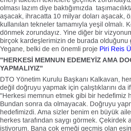
olması lazım diye baktığımızda taşımacılı
aşacak, ihracatta 10 milyar doları aşacak, öz
kullanılan tekneler tamamıyla yeşil olmalı. 
dönmek zorundayız. Yine diğer bir vizyonu
birçok kardeşlerimizin de burada olduğunu
Yegane, belki de en önemli proje
Piri Reis Ü
"HERKESİ MEMNUN EDEMEYİZ AMA D
YAPMALIYIZ"
DTO Yönetim Kurulu Başkanı Kalkavan, h
değil doğruyu yapmak için çalıştıklarını da i
"Herkesi memnun etmek gibi bir hedefimiz 
Bundan sonra da olmayacak. Doğruyu yap
hedefimizdi. Ama sizler benim en büyük ail
herkes tarafından saygı görmek. Çekirdek 
istiyorum. Bana çok emeği geçmiş olan eş