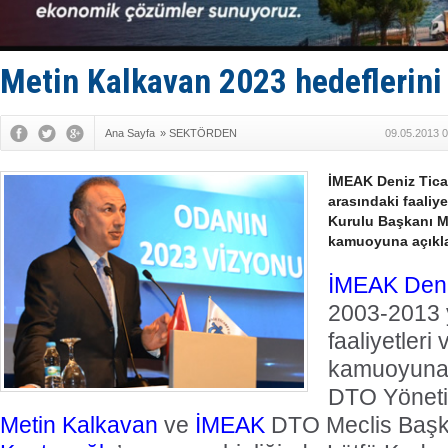
Türk Loydu
Hüseyin Me
Hat-San Te
Med Marine
Metin Kalkavan 2023 hedeflerini 
Ana Sayfa
»
SEKTÖRDEN
09.05.2013 0
İMEAK Deniz Ticar
arasındaki faaliy
Kurulu Başkanı M
kamuoyuna açıkla
İMEAK
Deni
2003-2013 y
faaliyetleri
kamuoyuna 
DTO Yöneti
Metin Kalkavan
ve
İMEAK
DTO Meclis Baş