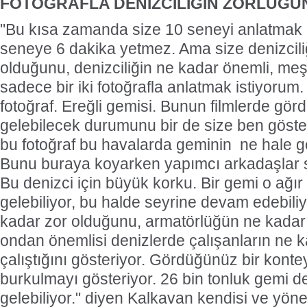
FOTOĞRAFLA DENİZCİLİĞİN ZORLUĞU
"Bu kısa zamanda size 10 seneyi anlatmak
seneye 6 dakika yetmez. Ama size denizcil
olduğunu, denizciliğin ne kadar önemli, me
sadece bir iki fotoğrafla anlatmak istiyorum
fotoğraf. Ereğli gemisi. Bunun filmlerde g
gelebilecek durumunu bir de size ben gös
bu fotoğraf bu havalarda geminin ne hale gel
Bunu buraya koyarken yapımcı arkadaşlar 
Bu denizci için büyük korku. Bir gemi o ağır
gelebiliyor, bu halde seyrine devam edebili
kadar zor olduğunu, armatörlüğün ne kadar
ondan önemlisi denizlerde çalışanların ne k
çalıştığını gösteriyor. Gördüğünüz bir konte
burkulmayı gösteriyor. 26 bin tonluk gemi d
gelebiliyor." diyen Kalkavan kendisi ve yöneti