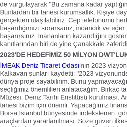
de vurgulayarak "Bu zamana kadar yaptığımı
Bunlardan bir tanesi kurumsallık. Kişiye day
gerçekten ulaşılabiliriz. Cep telefonumu her
başardığımızı sorarsanız, indandık ve eğer 
başarırsınız. İnananların kazandığını göst
kanıtlarından biri de yine Çanakkale zaferid
2023'DE HEDEFİMİZ 50 MİLYON DWT'LU
İMEAK
Deniz Ticaret Odası
'nın 2023 vizyo
Kalkavan şunları kaydetti; "2023 vizyonunda
dünya proje sayabilirim. Bunu yapmayacağ
seçtiğimiz önemlilieri anlatacağım. Birkaç ta
Müzesi, Deniz Tarihi Enstitüsü kurulması. 
tanesi bizim için önemli. Yapacağımız finansa
Borsa İstanbul bünyesinde indekslenen, göst
araçlardan yararlanılması. Söze güven ilke