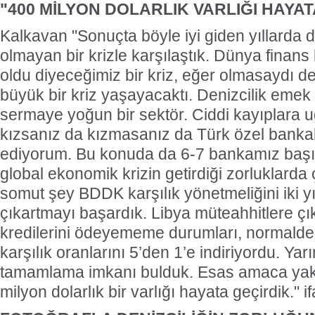
"400 MİLYON DOLARLIK VARLIĞI HAYAT
Kalkavan "Sonuçta böyle iyi giden yıllarda den
olmayan bir krizle karşılaştık. Dünya finans kr
oldu diyeceğimiz bir kriz, eğer olmasaydı d
büyük bir kriz yaşayacaktı. Denizcilik eme
sermaye yoğun bir sektör. Ciddi kayıplara 
kızsanız da kızmasanız da Türk özel banka
ediyorum. Bu konuda da 6-7 bankamız başı 
global ekonomik krizin getirdiği zorluklarda 
somut şey BDDK karşılık yönetmeliğini iki y
çıkartmayı başardık. Libya müteahhitlere çı
kredilerini ödeyememe durumları, normalde r
karşılık oranlarını 5’den 1’e indiriyordu. Ya
tamamlama imkanı bulduk. Esas amaca ya
milyon dolarlık bir varlığı hayata geçirdik." if