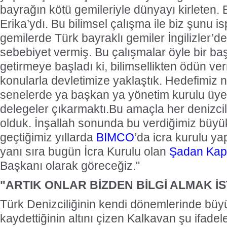
bayrağın kötü gemileriyle dünyayı kirleten. 
Erika’ydı. Bu bilimsel çalışma ile biz şunu is
gemilerde Türk bayraklı gemiler İngilizler’
sebebiyet vermiş. Bu çalışmalar öyle bir baş
getirmeye başladı ki, bilimsellikten ödün ve
konularla devletimize yaklaştık. Hedefimiz n
senelerde ya başkan ya yönetim kurulu üy
delegeler çıkarmaktı.Bu amaçla her denizc
olduk. İnşallah sonunda bu verdiğimiz büyü
geçtiğimiz yıllarda
BIMCO
’da icra kurulu y
yanı sıra bugün İcra Kurulu olan
Şadan Kap
Başkanı olarak göreceğiz."
"ARTIK ONLAR BİZDEN BİLGİ ALMAK İS
Türk Denizciliğinin kendi dönemlerinde bü
kaydettiğinin altını çizen Kalkavan şu ifadel