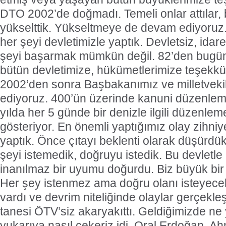
DTO 2002’de doğmadı. Temeli onlar attılar, b
yükselttik. Yükseltmeye de devam ediyoruz
her şeyi devletimizle yaptık. Devletsiz, idar
şeyi başarmak mümkün değil. 82’den bugü
bütün devletimize, hükümetlerimize teşekkür
2002’den sonra Başbakanımız ve milletvekil
ediyoruz. 400’ün üzerinde kanuni düzenlem
yılda her 5 günde bir denizle ilgili düzenlem
gösteriyor. En önemli yaptığımız olay zihniy
yaptık. Önce çıtayı beklenti olarak düşürdük
şeyi istemedik, doğruyu istedik. Bu devletl
inanılmaz bir uyumu doğurdu. Biz büyük bir f
Her şey istenmez ama doğru olanı isteyeceks
vardı ve devrim niteliğinde olaylar gerçekleş
tanesi ÖTV’siz akaryakıttı. Geldiğimizde ne y
yukarıya nasıl çekeriz idi. Oral Erdoğan, A