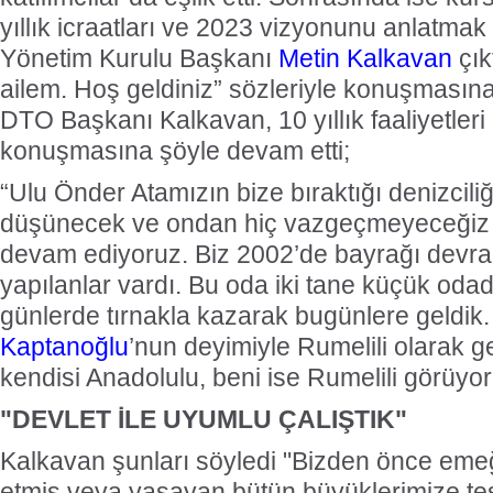
yıllık icraatları ve 2023 vizyonunu anlatma
Yönetim Kurulu Başkanı
Metin Kalkavan
çık
ailem. Hoş geldiniz” sözleriyle konuşması
DTO Başkanı Kalkavan, 10 yıllık faaliyetleri
konuşmasına şöyle devam etti;
“Ulu Önder Atamızın bize bıraktığı denizciliğ
düşünecek ve ondan hiç vazgeçmeyeceğiz 
devam ediyoruz. Biz 2002’de bayrağı devra
yapılanlar vardı. Bu oda iki tane küçük od
günlerde tırnakla kazarak bugünlere geldik
Kaptanoğlu
’nun deyimiyle Rumelili olarak g
kendisi Anadolulu, beni ise Rumelili görüyor
"DEVLET İLE UYUMLU ÇALIŞTIK"
Kalkavan şunları söyledi "Bizden önce eme
etmiş veya yaşayan bütün büyüklerimize te