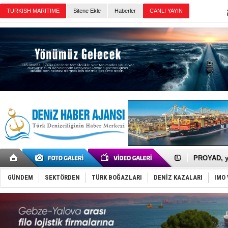
TURKISH MARITIME
Sitene Ekle
Haberler
CANLI YAYIN
Günün Haberleri
İTU AUV, D
LNG taşıma
PROYAD, yat
Türkiye-Ir
Türk Armat
Deniz turi
GÜNDEM
SEKTÖRDEN
TÜRK BOĞAZLARI
DENİZ KAZALARI
IMO 
DÖDER, 28.
Fairline, T
Baltık Deni
Runit kubb
Limana dad