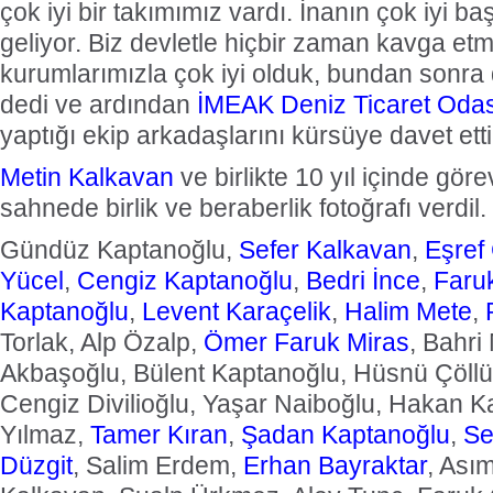
çok iyi bir takımımız vardı. İnanın çok iyi b
geliyor. Biz devletle hiçbir zaman kavga et
kurumlarımızla çok iyi olduk, bundan sonra 
dedi ve ardından
İMEAK
Deniz Ticaret Oda
yaptığı ekip arkadaşlarını kürsüye davet etti
Metin Kalkavan
ve birlikte 10 yıl içinde göre
sahnede birlik ve beraberlik fotoğrafı verdil. 
Gündüz Kaptanoğlu,
Sefer Kalkavan
,
Eşref
Yücel
,
Cengiz Kaptanoğlu
,
Bedri İnce
,
Faru
Kaptanoğlu
,
Levent Karaçelik
,
Halim Mete
,
Torlak, Alp Özalp,
Ömer Faruk Miras
, Bahri
Akbaşoğlu, Bülent Kaptanoğlu, Hüsnü Çöllü
Cengiz Divilioğlu, Yaşar Naiboğlu, Hakan 
Yılmaz,
Tamer Kıran
,
Şadan Kaptanoğlu
,
Se
Düzgit
, Salim Erdem,
Erhan Bayraktar
, Ası