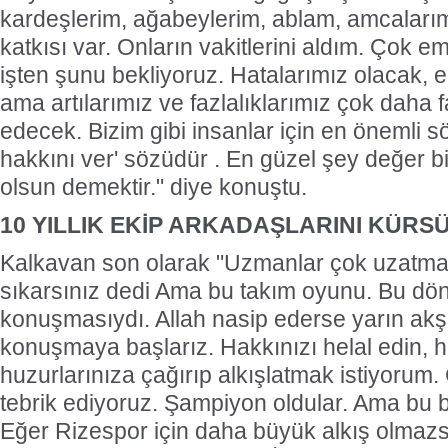
kardeşlerim, ağabeylerim, ablam, amcalar
katkısı var. Onların vakitlerini aldım. Çok e
işten şunu bekliyoruz. Hatalarımız olacak, e
ama artılarımız ve fazlalıklarımız çok daha
edecek. Bizim gibi insanlar için en önemli söz
hakkını ver' sözüdür . En güzel şey değer bi
olsun demektir." diye konuştu.
10 YILLIK EKİP ARKADAŞLARINI KÜRSÜ
Kalkavan son olarak "Uzmanlar çok uzatmay
sıkarsınız dedi Ama bu takım oyunu. Bu dö
konuşmasıydı. Allah nasip ederse yarın akş
konuşmaya başlarız. Hakkınızı helal edin, he
huzurlarınıza çağırıp alkışlatmak istiyorum. 
tebrik ediyoruz. Şampiyon oldular. Ama bu b
Eğer Rizespor için daha büyük alkış olmazs