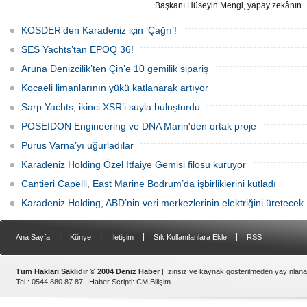
Başkanı Hüseyin Mengi, yapay zekânın
yat üretimindeki kullanım sınırını, kişiye
özel üretim sürecini, mega yat
KOSDER’den Karadeniz için ‘Çağrı’!
tanımındaki değişimi ve hibrit tahrik
sistemlerinin ekonomisini CNN Türk'te
SES Yachts’tan EPOQ 36!
yayınlanan Özel Sektör programında
anlattı.
Aruna Denizcilik’ten Çin’e 10 gemilik sipariş
Kocaeli limanlarının yükü katlanarak artıyor
Sarp Yachts, ikinci XSR’i suyla buluşturdu
POSEIDON Engineering ve DNA Marin'den ortak proje
Purus Varna’yı uğurladılar
Karadeniz Holding Özel İtfaiye Gemisi filosu kuruyor
Cantieri Capelli, East Marine Bodrum’da işbirliklerini kutladı
Karadeniz Holding, ABD’nin veri merkezlerinin elektriğini üretecek
|
|
|
|
Ana Sayfa
Künye
İletişim
Sık Kullanılanlara Ekle
RSS
Tüm Hakları Saklıdır © 2004 Deniz Haber
| İzinsiz ve kaynak gösterilmeden yayınlan
Tel : 0544 880 87 87 |
Haber Scripti
:
CM Bilişim