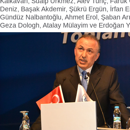
Kalkavan, Sualp Ürkmez, Alev Tunç, Faruk
Deniz, Başak Akdemir, Şükrü Ergün, İrfan 
Gündüz Nalbantoğlu, Ahmet Erol, Şaban Arı
Geza Dologh, Atalay Mülayim ve Erdoğan Y