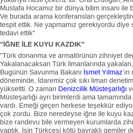
Mustafa Hocamız bir dünya bilim insanı ile b
Ve burada arama konferansları gerçekleştir
tespit ettik. Ne yapmamız gerekiyordu diye 
tedavi ettik"
"İĞNE İLE KUYU KAZDIK"
"Türk donanma ve armatörünün zihniyet değ
Yakalanacaksan Türk limanlarında yakalan, 
Bugünün Savunma Bakanı
İsmet Yılmaz
’ın
döneminde, İdaremiz çok sıkı liman denetiml
yükseltti. O zaman
Denizcilik Müsteşarlığı
v
Müsteşarlığı ayrı birimlerdi ama tamamında a
vardı. Emeği geçen herkese teşekkür ediy
çok zordu. Bize neredeyse iğne ile kuyu kazd
bize randevu bile vermeyen kurumlarda zihni
yaptık. İşin Türkçesi kötü bayraklı gemiler değ