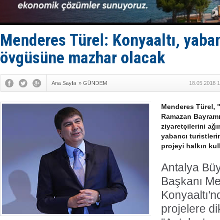
SOCAR da M
Türkiye'nin
Dünyanın e
Hürmüz’de
Menderes Türel: Konyaaltı, yabanc
Rusya'nın g
övgüsüne mazhar olacak
Ana Sayfa
»
GÜNDEM
18.05.2018 1
Menderes Türel, "A
Ramazan Bayramı'
ziyaretçilerini ağ
yabancı turistler
projeyi halkın ku
Antalya Büy
Başkanı Me
Konyaaltı'nd
projelere di