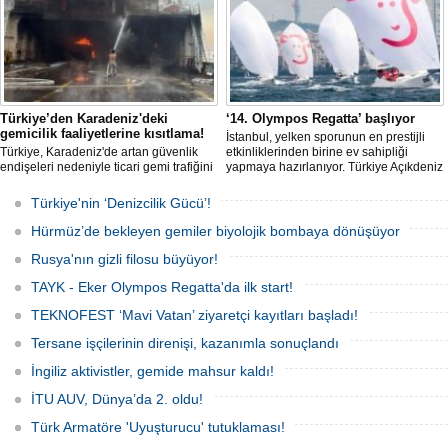
fiyatlarında yüzde 50’yi geçen
yükselişleri beraberinde getirdi.
Türkiye’den Karadeniz'deki
‘14. Olympos Regatta’ başlıyor
gemicilik faaliyetlerine kısıtlama!
İstanbul, yelken sporunun en prestijli
Türkiye, Karadeniz'de artan güvenlik
etkinliklerinden birine ev sahipliği
endişeleri nedeniyle ticari gemi trafiğini
yapmaya hazırlanıyor. Türkiye Açıkdeniz
kısıtlamaya başladı. Bu durum,
Yarış Kulübü (TAYK), Türkiye Yelken
bölgedeki gıda güvenliğini tehdit ediyor.
Federasyonu ve Eker Süt Ürünleri iş
Türkiye'nin ‘Denizcilik Gücü’!
birliğiyle hayata geçirilecek olan 14.
TAYK - Eker Olympos Regatta, 7
Hürmüz’de bekleyen gemiler biyolojik bombaya dönüşüyor
Ağustos'ta start alacak ve 16 Ağustos'a
kadar deniz tutkunlarını bir araya
Rusya'nın gizli filosu büyüyor!
getirecek.
TAYK - Eker Olympos Regatta'da ilk start!
TEKNOFEST ‘Mavi Vatan’ ziyaretçi kayıtları başladı!
Tersane işçilerinin direnişi, kazanımla sonuçlandı
İngiliz aktivistler, gemide mahsur kaldı!
İTU AUV, Dünya’da 2. oldu!
Türk Armatöre 'Uyuşturucu' tutuklaması!