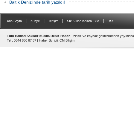
Baltık Denizi'nde tarih yazıldı!
|
|
|
|
Ana Sayfa
Künye
İletişim
Sık Kullanılanlara Ekle
RSS
Tüm Hakları Saklıdır © 2004 Deniz Haber
| İzinsiz ve kaynak gösterilmeden yayınlan
Tel : 0544 880 87 87 |
Haber Scripti
:
CM Bilişim