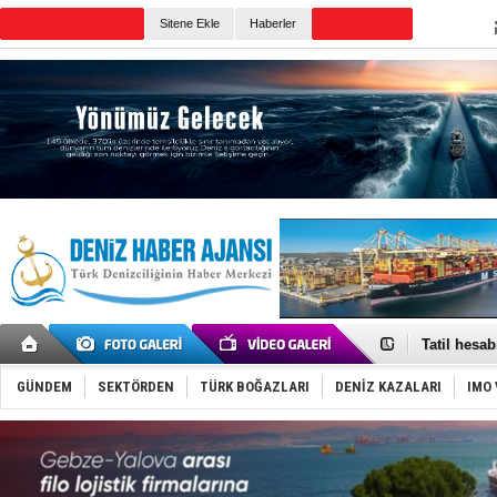
TURKISH MARITIME
Sitene Ekle
Haberler
CANLI YAYIN
Günün Haberleri
Rus İHA’la
Karadeniz’
Tatil hesab
Rusya, göl
Enejota ti
GÜNDEM
SEKTÖRDEN
TÜRK BOĞAZLARI
DENİZ KAZALARI
IMO 
Denizcilik
Türkiye’den
‘14. Olymp
Taksi Botla
TÜRKLİM Ba