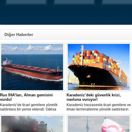
Diğer Haberler
Rus İHA’ları, Alman gemisini
Karadeniz’deki güvenlik krizi,
vurdu!
navluna vuruyor!
Karadeniz’de ticari gemilere yönelik
Karadeniz havzasında ticari gemilere ve
saldırılara bir yenisi eklendi. Odesa
liman terminallerine yönelik saldırıların
açıklarında birden fazla İHA’nın hedef
artması küresel emtia taşımacılığını
aldığı Alman işletmesindeki Emil
sekteye uğrattı. Risk artışıyla birlikte
gemisinde yangın çıktı; teknik sistemler
ortalama petrol tankeri maliyetleri 300
durunca mürettebat tahliye edildi.
bin doları aşarken, savaş sigortası
primleri iki katına çıkarak navlun