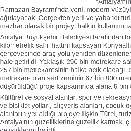
"Antalya'nın
Ramazan Bayramı'nda yeni, modern yüzüyle 
ağırlayacak. Gerçekten yerli ve yabancı tur
mazhar olacak bir projeyi halkın kullanımın
Antalya Büyükşehir Belediyesi tarafından ba
kilometrelik sahil hattını kapsayan Konyaaltı
çerçevesinde araç yolu yeniden düzenlenere
hale getirildi. Yaklaşık 290 bin metrekare sa
257 bin metrekaresinin halka açık olacağı,
metrekare olan sert zeminin 67 bin 800 me
düşürüldüğü proje kapsamında alana 5 bin 5
Kültürel ve sosyal alanlar, spor ve rekreasy
ve bisiklet yolları, alışveriş alanları, çocuk
alanların yer aldığı projeye ilişkin Türel, tur
Antalya'nın güzelliklerine güzellik katmak iç
çalıştıklarını belirtti.