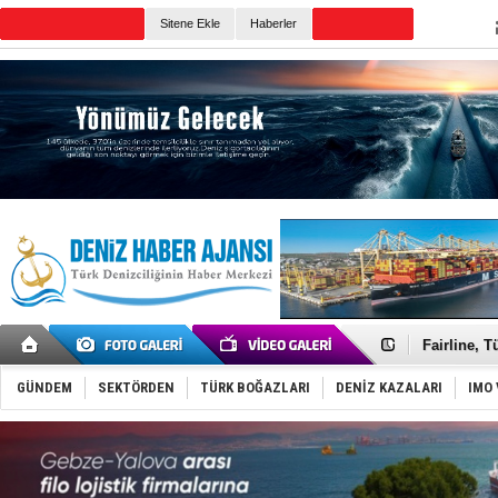
TURKISH MARITIME
Sitene Ekle
Haberler
CANLI YAYIN
Günün Haberleri
Deniz turi
Keşfedildi
Fairline, T
Baltık Deni
Runit kubb
GÜNDEM
SEKTÖRDEN
TÜRK BOĞAZLARI
DENİZ KAZALARI
IMO 
Dünyanın e
Türk Loydu
Hüseyin Me
Hat-San Te
Med Marine