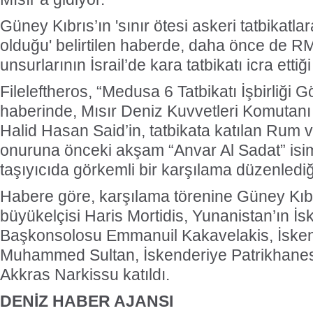
Güney Kıbrıs’ın 'sınır ötesi askeri tatbikatlar
olduğu' belirtilen haberde, daha önce de 
unsurlarının İsrail’de kara tatbikatı icra ettiği 
Fileleftheros, “Medusa 6 Tatbikatı İşbirliği G
haberinde, Mısır Deniz Kuvvetleri Komutan
Halid Hasan Said’in, tatbikata katılan Rum
onuruna önceki akşam “Anvar Al Sadat” isiml
taşıyıcıda görkemli bir karşılama düzenlediğ
Habere göre, karşılama törenine Güney Kıbrı
büyükelçisi Haris Mortidis, Yunanistan’ın İs
Başkonsolosu Emmanuil Kakavelakis, İskend
Muhammed Sultan, İskenderiye Patrikhanesi y
Akkras Narkissu katıldı.
DENİZ HABER AJANSI