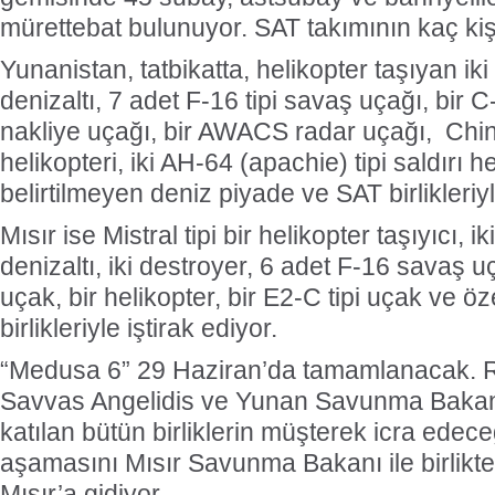
mürettebat bulunuyor. SAT takımının kaç kişi
Yunanistan, tatbikatta, helikopter taşıyan iki 
denizaltı, 7 adet F-16 tipi savaş uçağı, bir C
nakliye uçağı, bir AWACS radar uçağı, Chino
helikopteri, iki AH-64 (apachie) tipi saldırı he
belirtilmeyen deniz piyade ve SAT birlikleriyl
Mısır ise Mistral tipi bir helikopter taşıyıcı, ik
denizaltı, iki destroyer, 6 adet F-16 savaş uça
uçak, bir helikopter, bir E2-C tipi uçak ve öz
birlikleriyle iştirak ediyor.
“Medusa 6” 29 Haziran’da tamamlanacak.
Savvas Angelidis ve Yunan Savunma Bak
katılan bütün birliklerin müşterek icra edeceğ
aşamasını Mısır Savunma Bakanı ile birlikt
Mısır’a gidiyor.