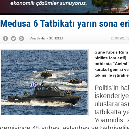
KOSDER’den
Kalyoncu’da
Tekne, su a
Bacasında 
Medusa 6 Tatbikatı yarın sona er
Dışişleri B
Ana Sayfa
»
GÜNDEM
28.06.2018 1
Güne Kıbrıs Rum Y
birlikte icra etti
tatbikata “Amiral 
karakol gemisi ve
takımı ile iştirak 
Politis’in h
İskenderiye
uluslararası
tatbikatta y
Yoannidis” 
gemisinde 45 subay, astsubay ve bahriyelil