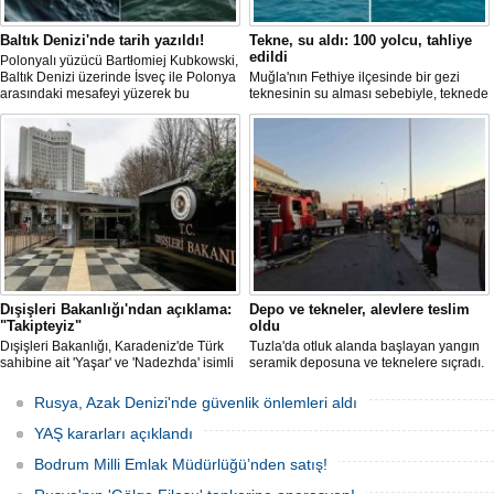
Baltık Denizi'nde tarih yazıldı!
Tekne, su aldı: 100 yolcu, tahliye
edildi
Polonyalı yüzücü Bartłomiej Kubkowski,
Baltık Denizi üzerinde İsveç ile Polonya
Muğla'nın Fethiye ilçesinde bir gezi
arasındaki mesafeyi yüzerek bu
teknesinin su alması sebebiyle, teknede
başarının ilk örneği olarak tarihe geçti.
bulunan 100 yolcu tahliye edildi,
teknenin batmaması için bölgede
kurtarma çalışması başlatıldı.
Dışişleri Bakanlığı'ndan açıklama:
Depo ve tekneler, alevlere teslim
"Takipteyiz"
oldu
Dışişleri Bakanlığı, Karadeniz'de Türk
Tuzla'da otluk alanda başlayan yangın
sahibine ait 'Yaşar' ve 'Nadezhda' isimli
seramik deposuna ve teknelere sıçradı.
sivil gemilere yönelik insansız hava
İtfaiye ekipleri uzun uğraşlar sonucu
araçlarıyla gerçekleştirilen saldırıda
alevleri kontrol altına aldı.
Rusya, Azak Denizi'nde güvenlik önlemleri aldı
yaralanan personelin sağlık durumu ve
güvenliğinin yakından takip edildiğini
YAŞ kararları açıklandı
duyurdu.
Bodrum Milli Emlak Müdürlüğü’nden satış!