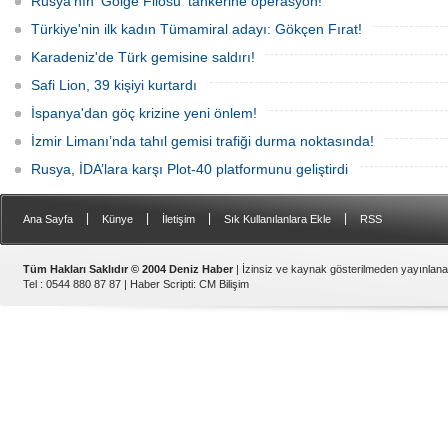
Rusya'nın 'Gölge Filosu' tankerine operasyon!
Türkiye'nin ilk kadın Tümamiral adayı: Gökçen Fırat!
Karadeniz'de Türk gemisine saldırı!
Safi Lion, 39 kişiyi kurtardı
İspanya'dan göç krizine yeni önlem!
İzmir Limanı’nda tahıl gemisi trafiği durma noktasında!
Rusya, İDA’lara karşı Plot-40 platformunu geliştirdi
|
|
|
|
Ana Sayfa
Künye
İletişim
Sık Kullanılanlara Ekle
RSS
Tüm Hakları Saklıdır © 2004 Deniz Haber
| İzinsiz ve kaynak gösterilmeden yayınlan
Tel : 0544 880 87 87 |
Haber Scripti
:
CM Bilişim