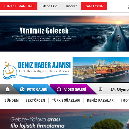
TURKISH MARITIME
Sitene Ekle
Haberler
CANLI YAYIN
Günün Haberleri
Denizcilik
Türkiye’den
‘14. Olymp
Taksi Botla
TÜRKLİM Ba
GÜNDEM
SEKTÖRDEN
TÜRK BOĞAZLARI
DENİZ KAZALARI
IMO 
SOCAR da M
Türkiye'nin
Dünyanın e
Hürmüz’de
Rusya'nın g