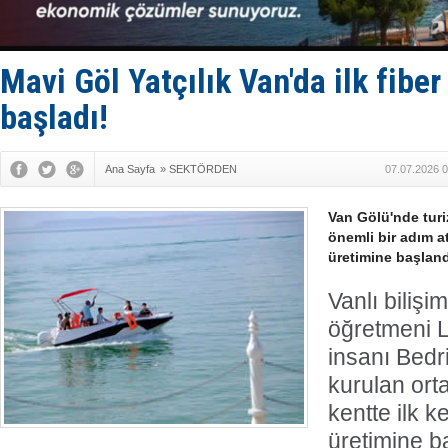
Keşfedildi
D-Marin, A
Van’da inş
ASEAN ilk 
Mavi Göl Yatçılık Van'da ilk fibe
TAYK - Eke
başladı!
Ana Sayfa
»
SEKTÖRDEN
07.07.2026 0
Van Gölü'nde turi
önemli bir adım at
üretimine başland
Vanlı bilişim
öğretmeni L
insanı Bedr
kurulan ort
kentte ilk k
üretimine b