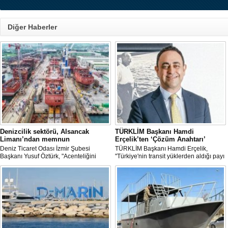
Diğer Haberler
Denizcilik sektörü, Alsancak
TÜRKLİM Başkanı Hamdi
Limanı’ndan memnun
Erçelik’ten ‘Çözüm Anahtarı’
Deniz Ticaret Odası İzmir Şubesi
TÜRKLİM Başkanı Hamdi Erçelik,
Başkanı Yusuf Öztürk, "Acenteliğini
"Türkiye'nin transit yüklerden aldığı payı
yaptığımız gemi sayesinde süreci
artırmak için kamu-özel sektör
baştan sona takip etme fırsatı buldum.
eşgüdümünü güçlendirmeli; liman,
İlk günden itibaren hizmet anlayışındaki
demiryolu, kara yolu ve dijital altyapı
değişimi hissettik. Operasyonlar çok
yatırımlarını bütüncül bir anlayışla
hızlı şekilde tamamlandı" dedi
hayata geçirmeliyiz" dedi.