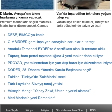
D-Marin, Avrupa'nın tekne
Van’da inşa edilen teknelere yoğun
fuarlarına çıkarma yapacak
talep var
Premium marinaların seçkin markası D-
Van'da inşa edilen tekneler, Türkiye'nin
Marin, bu yıl düzenlenecek Cannes
farklı bölgelerinde turizm ve ticari
Yachting Festival ve Cenova
faaliyetlerde kullanılmak üzere deniz ve
Uluslararası Tekne Fuarı'nda
göllerle buluşuyor. Müşterilerin
DESE, BIMCO’ya katıldı
ziyaretçileriyle yeniden buluşmaya
taleplerine göre özel olarak tasarlanan
hazırlanıyor.
tekneler, donanım ve özelliklerine göre
GİMBİRDER gemi inşa yan sanayinin sorunlarını tartıştı
şekillendirilerek teslim ediliyor.
Anadolu Tersanesi EYDEP’te A sertifikası alan ilk tersane oldu
Tüpraş, ham petrol taşımacılığına 4 yeni tanker daha ekliyor
PROYAD, yat mürettebatı için yurt dışı harcı için düzenleme istiyor
DÖDER, 28. Dönem Yönetim Kurulu Başkanını seçti!
Fairline, Türkiye’de ‘SoleMarin’i seçti
Türk Loydu’na Süveyş tonaj yetkisi
Hüseyin Mengi: “Yapay Zekâ, Ustanın yerini alamaz”
Med Marine’e yeni Römorkör!
|
|
|
|
Ana Sayfa
Künye
İletişim
Sık Kullanılanlara Ekle
RSS