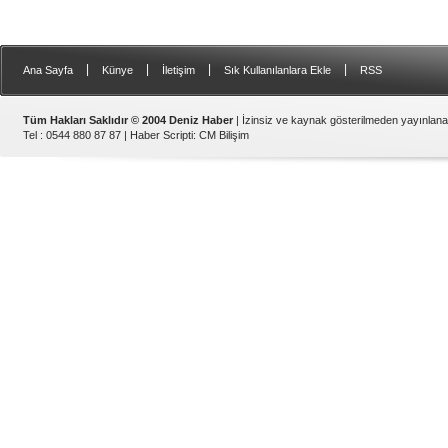
|
|
|
|
Ana Sayfa
Künye
İletişim
Sık Kullanılanlara Ekle
RSS
Tüm Hakları Saklıdır © 2004 Deniz Haber
| İzinsiz ve kaynak gösterilmeden yayınlan
Tel : 0544 880 87 87 |
Haber Scripti
:
CM Bilişim