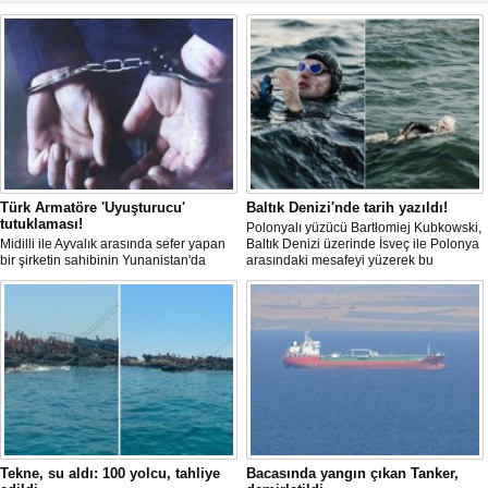
Türk Armatöre 'Uyuşturucu'
Baltık Denizi'nde tarih yazıldı!
tutuklaması!
Polonyalı yüzücü Bartłomiej Kubkowski,
Midilli ile Ayvalık arasında sefer yapan
Baltık Denizi üzerinde İsveç ile Polonya
bir şirketin sahibinin Yunanistan'da
arasındaki mesafeyi yüzerek bu
tutuklandığı bildirildi.
başarının ilk örneği olarak tarihe geçti.
Tekne, su aldı: 100 yolcu, tahliye
Bacasında yangın çıkan Tanker,