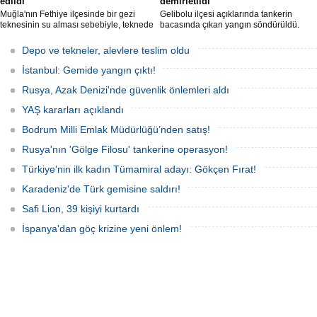
edildi
demirletildi
Muğla'nın Fethiye ilçesinde bir gezi
Gelibolu ilçesi açıklarında tankerin
teknesinin su alması sebebiyle, teknede
bacasında çıkan yangın söndürüldü.
bulunan 100 yolcu tahliye edildi,
Tanker, ardından Şevketiye Demir
teknenin batmaması için bölgede
Sahası'na demirletildi.
Depo ve tekneler, alevlere teslim oldu
kurtarma çalışması başlatıldı.
İstanbul: Gemide yangın çıktı!
Rusya, Azak Denizi'nde güvenlik önlemleri aldı
YAŞ kararları açıklandı
Bodrum Milli Emlak Müdürlüğü’nden satış!
Rusya'nın 'Gölge Filosu' tankerine operasyon!
Türkiye'nin ilk kadın Tümamiral adayı: Gökçen Fırat!
Karadeniz'de Türk gemisine saldırı!
Safi Lion, 39 kişiyi kurtardı
İspanya'dan göç krizine yeni önlem!