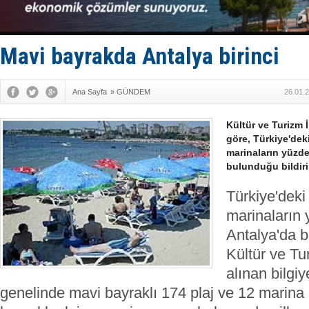
Hat-San Te
Med Marine
KOSDER’den
Kalyoncu’da
Mavi bayrakda Antalya birinci
Tekne, su a
Ana Sayfa
»
GÜNDEM
26.01.
Kültür ve Turizm 
göre, Türkiye'deki
marinaların yüzde
bulunduğu bildiril
Türkiye'deki
marinaların
Antalya'da bu
Kültür ve Tu
alınan bilgi
genelinde mavi bayraklı 174 plaj ve 12 marina