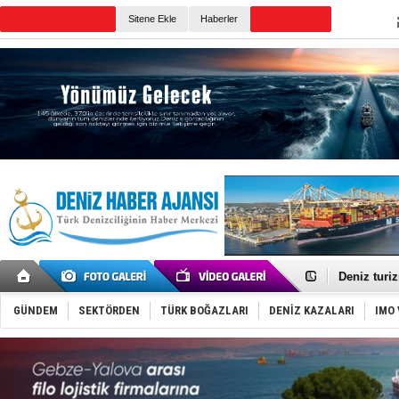
TURKISH MARITIME
Sitene Ekle
Haberler
CANLI YAYIN
Günün Haberleri
Türkiye-Ir
Türk Armat
Deniz turi
DÖDER, 28.
Fairline, T
GÜNDEM
SEKTÖRDEN
TÜRK BOĞAZLARI
DENİZ KAZALARI
IMO 
Baltık Deni
Runit kubb
Limana dad
Türk Loydu
Hüseyin Me