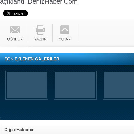
açıklandı.
DenizHaber.Com
SON EKLENEN
GALERİLER
Diğer Haberler