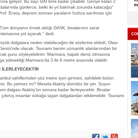
Kü
na geliyor. Bu sayı 500 bine kadar çıkabilir. Geriye kalan 2
in
alarında günlerce, belki iki yıl bakmak zorunda kalacağız"
of. Ersoy, deprem sonrası yaraların hızlıca sarılması için
K
Kı
Tüm dünyanın örnek aldığı DASK, binalarının zarar
it
hlamasına yol açacak." dedi.
ÇO
büyük dalgalara neden olabileceğini de sözlerine ekledi; Olası
Denizi'nde olacak. Tsunami benim uzmanlık alanlarımdan bir
arak şunu söyleyebilirim: Marmara, kapalı deniz olmasına
ga yüksekliği Marmara'da 3 ile 6 metre arasında olabilir.
 İLERLEYECEKTİR
anbul sahillerinden yüz metre içeri girmesi, sahildeki bütün
iyor. Bu yetmez mi? Mesela Ataköy dümdüz bir yer. Suyun
mi dalgası Ataköy'ün sonuna kadar ilerleyecektir. Binalar
 çıkmış insanlar sokağa taşan dalgalardan etkilenebilir. Tsunami