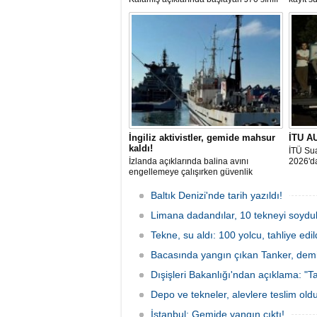
yarışlarıyla ilk startını verdi. İstanbul'u 10
denizci
gün boyunca yelken coşkusuyla
odaklan
buluşturacak organizasyonun ilk
tarihle
gününde 9 tekne rüzgârla buluştu.
Komutan
İngiliz aktivistler, gemide mahsur
İTU AU
kaldı!
İTÜ Sua
İzlanda açıklarında balina avını
2026'da
engellemeye çalışırken güvenlik
güçlerince durdurulan Bandero adlı
protesto gemisindeki 21 çevre aktivisti,
Baltık Denizi'nde tarih yazıldı!
günlerdir gemiden çıkmalarına izin
verilmediğini ve temel haklarının ihlal
Limana dadandılar, 10 tekneyi soydul
edildiğini öne sürdü. Mürettebatta iki
Tekne, su aldı: 100 yolcu, tahliye edil
Britanyalı aktivist de bulunuyor.
Bacasında yangın çıkan Tanker, demir
Dışişleri Bakanlığı'ndan açıklama: "Ta
Depo ve tekneler, alevlere teslim old
İstanbul: Gemide yangın çıktı!