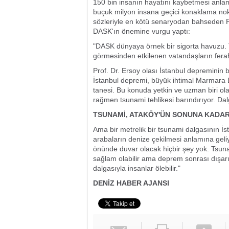
150 bin insanın hayatını kaybetmesi anlamı
buçuk milyon insana geçici konaklama nokt
sözleriyle en kötü senaryodan bahseden Pr
DASK'ın önemine vurgu yaptı:
"DASK dünyaya örnek bir sigorta havuzu. 
görmesinden etkilenen vatandaşların fera
Prof. Dr. Ersoy olası İstanbul depreminin 
İstanbul depremi, büyük ihtimal Marmara 
tanesi. Bu konuda yetkin ve uzman biri ol
rağmen tsunami tehlikesi barındırıyor. Dal
TSUNAMİ, ATAKÖY'ÜN SONUNA KADAR
Ama bir metrelik bir tsunami dalgasının İst
arabaların denize çekilmesi anlamına gel
önünde duvar olacak hiçbir şey yok. Tsuna
sağlam olabilir ama deprem sonrası dışarı
dalgasıyla insanlar ölebilir."
DENİZ HABER AJANSI