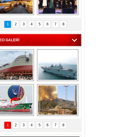
C'den 55 milyon 
5. Bosphorus Ship 
roluk turizm geliri 
Brokers Dinner, 
1
2
3
4
5
6
7
8
müjdesi
İstanbul’da yapıldı
EO GALERİ
eksan Tersanesi, 
TCG Anadolu, 
Başaran Bayrak 
tersane teknik 
tankerini suya 
seyrini tamamladı
indirdi
Göçmenlerin 
Milas’taki yangın 
imdadına Türk 
yeniden termik 
1
2
3
4
5
6
7
8
hipli MINA DENIZ 
santrallere doğru 
yetişti
ilerliyor