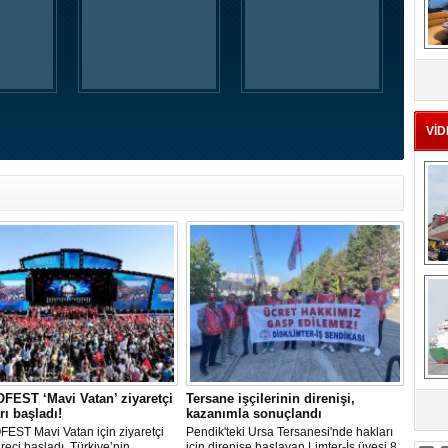
MS
eu
VİD
Ç
EST ‘Mavi Vatan’ ziyaretçi
Tersane işçilerinin direnişi,
rı başladı!
kazanımla sonuçlandı
sa
EST Mavi Vatan için ziyaretçi
Pendik'teki Ursa Tersanesi'nde hakları
üreci başladı. Türkiye’nin
için direnişe başlayan Limter-İş üyesi 8