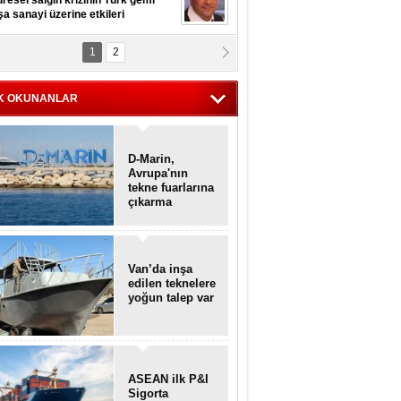
resel salgın krizinin Türk gemi
şa sanayi üzerine etkileri
1
2
pt. MESUT AZMİ GÖKSOY
lavuz kaptan kardeşlerime
hafen...
K OKUNANLAR
D-Marin,
Avrupa'nın
tekne fuarlarına
çıkarma
yapacak
Van’da inşa
edilen teknelere
yoğun talep var
ASEAN ilk P&I
Sigorta