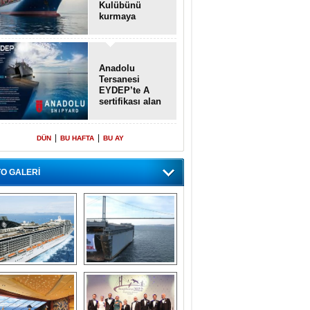
Kulübünü
kurmaya
hazırlanıyor
Anadolu
Tersanesi
EYDEP’te A
sertifikası alan
ilk tersane oldu
|
|
DÜN
BU HAFTA
BU AY
O GALERİ
emi içinde gemi” 
Dünyada tek! 
konsepti ile MSC 
Denizaltı yüzer 
Splendida
havuzu intikal 
seyrine başladı