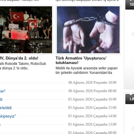
lik ve savunma teknolojilerine
işçinin mücadelesi sonuç verdi. İşveren,
S
an etkinliği, 20-23 Ağustos
arabulucu görüşmesinde tüm
ri arasında Gölcük Tersanesi
alacakların ödenmesini kabul etti.
lığı’nda gerçekleştirilecek.
Sendika, sözlerin tutulmaması halinde
direnişin süreceğini açıkladı
V, Dünya’da 2. oldu!
Türk Armatöre 'Uyuşturucu'
tutuklaması!
ltı Robotik Takımı, RoboSub
 dünya 2.'si oldu.
Midilli ile Ayvalık arasında sefer yapan
bir şirketin sahibinin Yunanistan'da
tutuklandığı bildirildi.
06 Ağustos 2026 Perşembe 10:00
ar!
06 Ağustos 2026 Perşembe 08:00
di
L
05 Ağustos 2026 Çarşamba 16:00
letildi
05 Ağustos 2026 Çarşamba 15:00
kipteyiz"
05 Ağustos 2026 Çarşamba 14:00
u
05 Ağustos 2026 Çarşamba 13:00
05 Ağustos 2026 Çarşamba 08:00