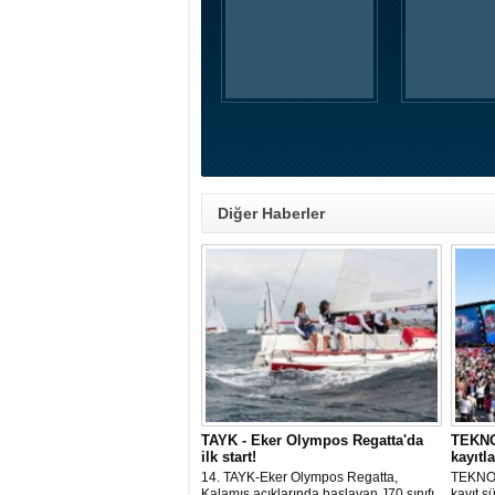
Diğer Haberler
TAYK - Eker Olympos Regatta'da
TEKNOF
ilk start!
kayıtla
14. TAYK-Eker Olympos Regatta,
TEKNOF
Kalamış açıklarında başlayan J70 sınıfı
kayıt s