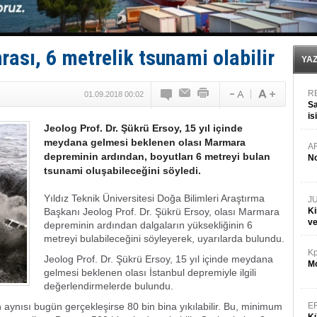
GİMBİRDER gemi inşa yan sanayinin sorunlarını tartış
35 milyon TL'lik tekne projesinde karar çıktı
İnsansız cankurtaran ihalesini BlueForge kazandı
Yüzyıl sonra ilk kez dünyaya açılan gizemli ada!
sı, 6 metrelik tsunami olabilir
Anadolu Tersanesi EYDEP’te A sertifikası alan ilk ter
YA
R
01.09.2018 00:02
Sa
is
Jeolog Prof. Dr. Şükrü Ersoy, 15 yıl içinde
da
meydana gelmesi beklenen olası Marmara
A
depreminin ardından, boyutları 6 metreyi bulan
No
tsunami oluşabileceğini söyledi.
Yıldız Teknik Üniversitesi Doğa Bilimleri Araştırma
J
Başkanı Jeolog Prof. Dr. Şükrü Ersoy, olası Marmara
Ki
v
depreminin ardından dalgaların yüksekliğinin 6
metreyi bulabileceğini söyleyerek, uyarılarda bulundu.
Kp
Jeolog Prof. Dr. Şükrü Ersoy, 15 yıl içinde meydana
Mo
gelmesi beklenen olası İstanbul depremiyle ilgili
değerlendirmelerde bulundu.
n aynısı bugün gerçekleşirse 80 bin bina yıkılabilir. Bu, minimum
E