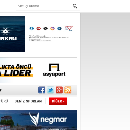
°C
r
TÜRÜ
DENİZ SPORLARI
DİĞER »
du