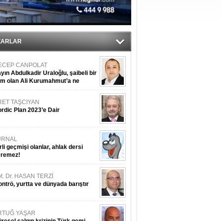
tı
sane oldu
ZARLAR
ECEP CANPOLAT
yın Abdulkadir Uraloğlu, şaibeli bir
im olan Ali Kurumahmut’a ne
nışıyorsunuz?
RET TAŞCIYAN
rdic Plan 2023’e Dair
URNAL
rli geçmişi olanlar, ahlak dersi
eremez!
t. Dr. HASAN TERZİ
ntrö, yurtta ve dünyada barıştır
RTUĞ YAŞAR