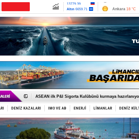
13779.39
Ankara
18 °C
Altın
6659.71
İzmir
27 °C
Dolar
47.6791
Antalya
26 °C
Euro
55.1258
Muğla
19 °C
Çanakkale
20 
D-Marin, Avrupa'nın tekne fuarlarına çıkarma yapacak
Van’da inşa edilen teknelere yoğun talep var
ASEAN ilk P&I Sigorta Kulübünü kurmaya hazırlanıyo
TAYK - Eker Olympos Regatta'da ilk start!
İstanbul ve Çanakkale: 6 ayda 40.000 gemi
RI
DENİZ KAZALARI
IMO VE AB
ENERJİ
LİMANLAR
DENİZ KÜL
TEKNOFEST ‘Mavi Vatan’ ziyaretçi kayıtları başladı!
Tersane işçilerinin direnişi, kazanımla sonuçlandı
İngiliz aktivistler, gemide mahsur kaldı!
FESCO, Karadeniz'de yeni sevkiyat taleplerini durdur
DESE, BIMCO’ya katıldı