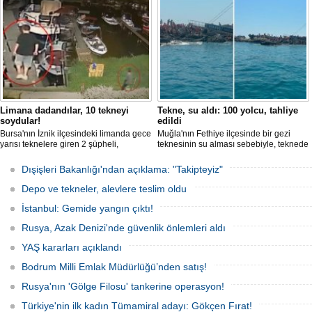
Limana dadandılar, 10 tekneyi
Tekne, su aldı: 100 yolcu, tahliye
soydular!
edildi
Bursa'nın İznik ilçesindeki limanda gece
Muğla'nın Fethiye ilçesinde bir gezi
yarısı teknelere giren 2 şüpheli,
teknesinin su alması sebebiyle, teknede
elektronik cihazlar ve değerli eşyalar
bulunan 100 yolcu tahliye edildi,
çaldı. Olay, güvenlik kameralarına
teknenin batmaması için bölgede
Dışişleri Bakanlığı'ndan açıklama: "Takipteyiz"
yansıdı, tekne sahiplerinin ihbarıyla
kurtarma çalışması başlatıldı.
jandarma inceleme başlattı.
Depo ve tekneler, alevlere teslim oldu
İstanbul: Gemide yangın çıktı!
Rusya, Azak Denizi'nde güvenlik önlemleri aldı
YAŞ kararları açıklandı
Bodrum Milli Emlak Müdürlüğü’nden satış!
Rusya'nın 'Gölge Filosu' tankerine operasyon!
Türkiye'nin ilk kadın Tümamiral adayı: Gökçen Fırat!