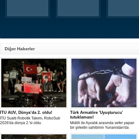
Diğer Haberler
İTU AUV, Dünya’da 2. oldu!
Türk Armatöre 'Uyuşturucu'
tutuklaması!
İTÜ Sualtı Robotik Takımı, RoboSub
2026'da dünya 2.'si oldu.
Midilli ile Ayvalık arasında sefer yapan
bir şirketin sahibinin Yunanistan'da
tutuklandığı bildirildi.