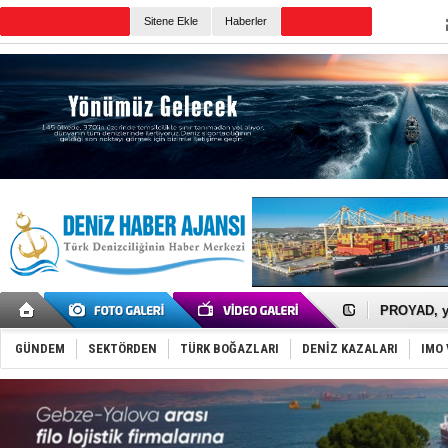
Sitene Ekle
Haberler
Günün Haberleri
İTU AUV, D
LNG taşıma
PROYAD, yat
Türkiye-Ir
Türk Armat
GÜNDEM
SEKTÖRDEN
TÜRK BOĞAZLARI
DENİZ KAZALARI
IMO 
Deniz turi
DÖDER, 28.
Fairline, T
Baltık Deni
Runit kubb