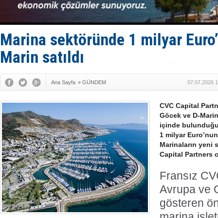
Limana dad
Türk Loydu
Hüseyin Me
Hat-San Te
Marina sektöründe 1 milyar Euro’
Med Marine
Marin satıldı
Ana Sayfa
»
GÜNDEM
07.07.2026 1
CVC Capital Partn
Göcek ve D-Marin 
içinde bulunduğu
1 milyar Euro’nun 
Marinaların yeni s
Capital Partners 
Fransız CVC
Avrupa ve O
gösteren ö
marina işle