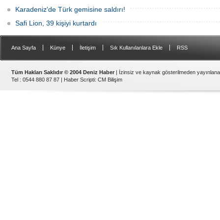
Karadeniz'de Türk gemisine saldırı!
Safi Lion, 39 kişiyi kurtardı
|
|
|
|
Ana Sayfa
Künye
İletişim
Sık Kullanılanlara Ekle
RSS
Tüm Hakları Saklıdır © 2004 Deniz Haber
| İzinsiz ve kaynak gösterilmeden yayınlan
Tel : 0544 880 87 87 |
Haber Scripti
:
CM Bilişim