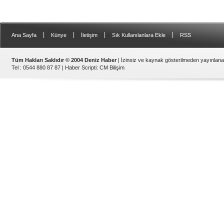
|
|
|
|
Ana Sayfa
Künye
İletişim
Sık Kullanılanlara Ekle
RSS
Tüm Hakları Saklıdır © 2004 Deniz Haber
| İzinsiz ve kaynak gösterilmeden yayınlan
Tel : 0544 880 87 87 |
Haber Scripti
:
CM Bilişim