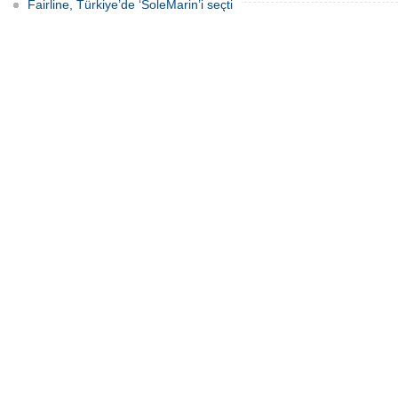
Fairline, Türkiye’de ‘SoleMarin’i seçti