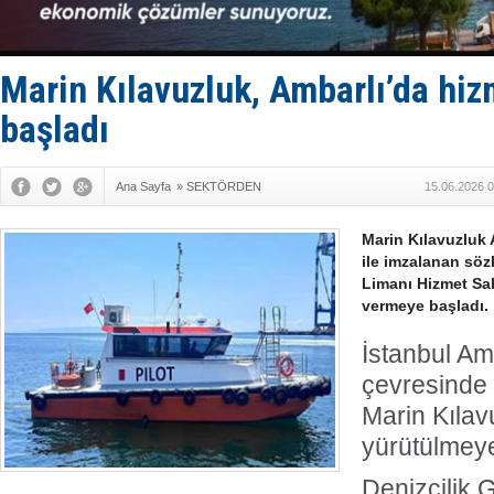
Uzmanlar u
Gemi tasar
Makine arı
Dron saldı
Marin Kılavuzluk, Ambarlı’da hiz
'REGAL 1' i
başladı
Ana Sayfa
»
SEKTÖRDEN
15.06.2026 0
Marin Kılavuzluk
ile imzalanan sö
Limanı Hizmet Sah
vermeye başladı.
İstanbul Am
çevresinde 
Marin Kılav
yürütülmeye
Denizcilik