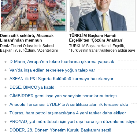
Denizcilik sektörü, Alsancak
TÜRKLİM Başkanı Hamdi
Limanı’ndan memnun
Erçelik’ten ‘Çözüm Anahtarı’
Deniz Ticaret Odası İzmir Şubesi
TÜRKLİM Başkanı Hamdi Erçelik,
Başkanı Yusuf Öztürk, "Acenteliğini
"Türkiye'nin transit yüklerden aldığı payı
yaptığımız gemi sayesinde süreci
artırmak için kamu-özel sektör
baştan sona takip etme fırsatı buldum.
eşgüdümünü güçlendirmeli; liman,
D-Marin, Avrupa'nın tekne fuarlarına çıkarma yapacak
İlk günden itibaren hizmet anlayışındaki
demiryolu, kara yolu ve dijital altyapı
değişimi hissettik. Operasyonlar çok
yatırımlarını bütüncül bir anlayışla
Van’da inşa edilen teknelere yoğun talep var
hızlı şekilde tamamlandı" dedi
hayata geçirmeliyiz" dedi.
ASEAN ilk P&I Sigorta Kulübünü kurmaya hazırlanıyor
DESE, BIMCO’ya katıldı
GİMBİRDER gemi inşa yan sanayinin sorunlarını tartıştı
Anadolu Tersanesi EYDEP’te A sertifikası alan ilk tersane oldu
Tüpraş, ham petrol taşımacılığına 4 yeni tanker daha ekliyor
PROYAD, yat mürettebatı için yurt dışı harcı için düzenleme istiyor
DÖDER, 28. Dönem Yönetim Kurulu Başkanını seçti!