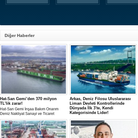
Diğer Haberler
Hat-San Gemi’den 370 milyon
Arkas, Deniz Filosu Uluslararası
TL’lik zarar!
Liman Devleti Kontrollerinde
Dünyada İlk 3'te, Kendi
Hat-San Gemi İnşaa Bakım Onarım
Kategorisinde Lider!
Deniz Nakliyat Sanayi ve Ticaret
(HATSN), 2026’nın ilk yarısına ilişkin
Arkas, uluslararası denizcilik veri ve
konsolide olmayan bilançosunu
analiz platformu RISK4SEA tarafından
paylaştı.
yayımlanan son değerlendirmede
önemli bir başarıya imza attı.