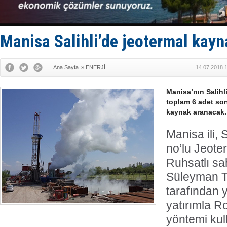
Fairline, T
Baltık Deni
Runit kubb
Limana dad
Manisa Salihli’de jeotermal kay
Türk Loydu
Ana Sayfa
»
ENERJİ
14.07.2018 
Manisa’nın Salihli
toplam 6 adet son
kaynak aranacak.
Manisa ili, 
no’lu Jeot
Ruhsatlı sa
Süleyman 
tarafından y
yatırımla R
yöntemi kul