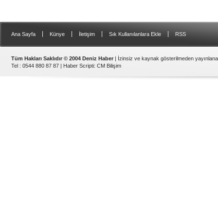
|
|
|
|
Ana Sayfa
Künye
İletişim
Sık Kullanılanlara Ekle
RSS
Tüm Hakları Saklıdır © 2004 Deniz Haber
| İzinsiz ve kaynak gösterilmeden yayınlan
Tel : 0544 880 87 87 |
Haber Scripti
:
CM Bilişim