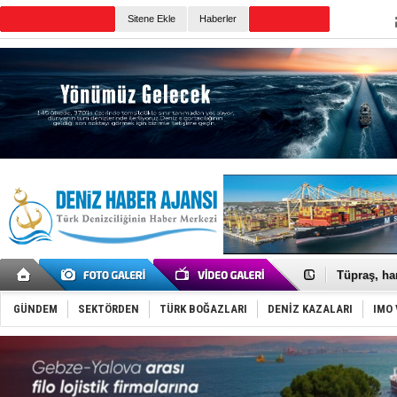
TURKISH MARITIME
Sitene Ekle
Haberler
CANLI YAYIN
Günün Haberleri
Anadolu Te
Derince, I
Tüpraş, ha
İTU AUV, D
LNG taşıma
GÜNDEM
SEKTÖRDEN
TÜRK BOĞAZLARI
DENİZ KAZALARI
IMO 
PROYAD, yat
Türkiye-Ir
Türk Armat
Deniz turi
DÖDER, 28.