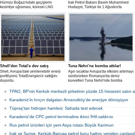
Hürmüz Boğazı'ndaki geçişlerin
Irak Petrol Bakanı Basim Muhammed
kesintiye uğraması, küresel LNG
Hudayyir, Türkiye ile 1 Ağustos'ta
arzında aksamalara yol açarken sefer
imzalanan anlaşma kapsamında günlük
sürelerini uzattı ve gemi kiralama ile
petrol ihracatının 700 bin varilin üzerine
deniz yakıtı maliyetlerini 2022 enerji
çıkarılmasının hedeflendiğini açıkladı.
krizinden bu yana en yüksek seviyelere
Mevcut petrol mutabakatlarının bir yıl
çıkardı.
uzatıldığını belirten Hudayyir, bu süreçte
uzun vadeli bir çerçeve anlaşmanın
hazırlanacağını bildirdi.
Shell'den Total'e dev satış
Tuna Nehri'ne bomba attılar!
Shell, Avrupa'daki yenilenebilir enerji
Aşırı sıcaklar Avrupa'da etkisini artırmayı
portföyünü TotalEnergies'e sattığını
sürdürürken Romanya'da deniz
duyurdu.
kuvvetleri Tuna Nehri'nde bomba
patlattı.
TPAO, BP'nin Kerkük merkezli şirketinin yüzde 15 hissesini satın a
Karadeniz’in hırçın dalgaları Arnavutköy’de enerjiye dönüşüyor
Tüpraş'tan hidrojen hamlesi: Sahada test edecek
Karadeniz'de CPC petrol terminaline ikinci İHA saldırısı
Rus petrol ürünleri için yeni Asya rotası Büyük Karimun
Irak ve Suriye, Kerkük-Banyas petrol boru hattını yeniden canland