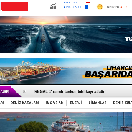
13779.39
Ankara
31 °C
Altın
6659.71
İzmir
36 °C
Dolar
47.6791
Antalya
32 °C
Euro
55.1258
Muğla
35 °C
Çanakkale
31 
Makine arızası yapan tanker, güvenli bölgeye çekildi
Dron saldırısına uğrayan Türk gemisi, Samsun'a getiri
'REGAL 1' isimli tanker, tehlikeyi atlattı!
Gemide 5 ton kokain yakalandı: Portekiz!
Yakıt barcı filosuna 2 yeni gemi katıldı
RI
DENİZ KAZALARI
IMO VE AB
ENERJİ
LİMANLAR
DENİZ KÜL
Rus İHA’ları, Alman gemisini vurdu!
Karadeniz’deki güvenlik krizi, navluna vuruyor!
Tatil hesabını yosun bozdu, oteller fiyat kırdı
Rusya, gölge filo tankerlerinde lider bayrak konumun
Enejota ticari destek gemisinden süperyata dönüştür