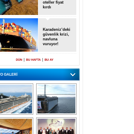
oteller fiyat
kırdı
Karadeniz’deki
güvenlik krizi,
navluna
vuruyor!
|
|
DÜN
BU HAFTA
BU AY
O GALERİ
emi içinde gemi” 
Dünyada tek! 
konsepti ile MSC 
Denizaltı yüzer 
Splendida
havuzu intikal 
seyrine başladı