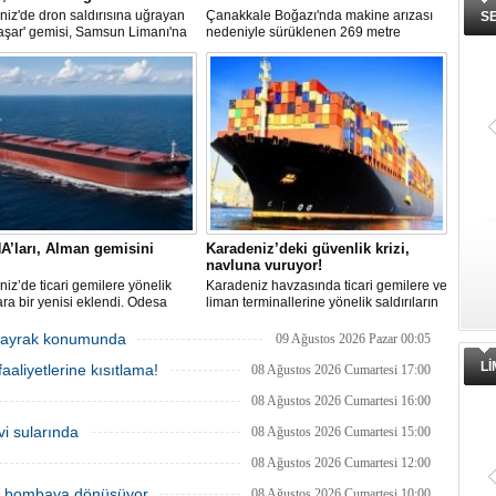
iz'de dron saldırısına uğrayan
Çanakkale Boğazı'nda makine arızası
S
aşar' gemisi, Samsun Limanı'na
nedeniyle sürüklenen 269 metre
 bir şekilde ulaştı. Saldırıda can
uzunluğundaki 'REGAL 1' isimli tanker,
yaşanmadı, ancak büyük çapta
römorkörler yardımıyla Şevketiye Demir
asar oluştu.
Sahası'na çekilerek kurtarıldı.
A’ları, Alman gemisini
Karadeniz’deki güvenlik krizi,
navluna vuruyor!
iz’de ticari gemilere yönelik
Karadeniz havzasında ticari gemilere ve
lara bir yenisi eklendi. Odesa
liman terminallerine yönelik saldırıların
ında birden fazla İHA’nın hedef
artması küresel emtia taşımacılığını
Alman işletmesindeki Emil
sekteye uğrattı. Risk artışıyla birlikte
r bayrak konumunda
09 Ağustos 2026 Pazar 00:05
de yangın çıktı; teknik sistemler
ortalama petrol tankeri maliyetleri 300
L
aaliyetlerine kısıtlama!
 mürettebat tahliye edildi.
bin doları aşarken, savaş sigortası
08 Ağustos 2026 Cumartesi 17:00
primleri iki katına çıkarak navlun
08 Ağustos 2026 Cumartesi 16:00
fiyatlarında yüzde 50’yi geçen
yükselişleri beraberinde getirdi.
vi sularında
08 Ağustos 2026 Cumartesi 15:00
08 Ağustos 2026 Cumartesi 12:00
ik bombaya dönüşüyor
08 Ağustos 2026 Cumartesi 10:00