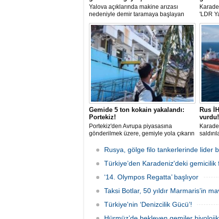
Yalova açıklarında makine arızası
Karaden
nedeniyle demir taramaya başlayan
'LDR Y
tanker, römorkör eşliğinde güvenli
güvenli
şekilde demirleme sahasına alındı.
kaybı 
maddi h
Gemide 5 ton kokain yakalandı:
Rus İH
Portekiz!
vurdu!
Portekiz'den Avrupa piyasasına
Karaden
gönderilmek üzere, gemiyle yola çıkarın
saldırı
5 ton kokain, Portekiz polisi ile Portekiz
açıklar
hava ve deniz kuvvetlerinin
aldığı 
Rusya, gölge filo tankerlerinde lide
operasyonuyla durduruldu. Operasyon
gemisin
kapsamında, gemideki iki yabancı
Türkiye’den Karadeniz'deki gemicilik f
durunca
uyruklu kişi bir gemi mürettebatı
‘14. Olympos Regatta’ başlıyor
gözaltına alındı.
Taksi Botlar, 50 yıldır Marmaris’in ma
Türkiye'nin ‘Denizcilik Gücü’!
Hürmüz’de bekleyen gemiler biyoloj