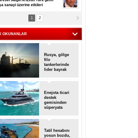
resel salgın krizinin Türk gemi
şa sanayi üzerine etkileri
1
2
pt. MESUT AZMİ GÖKSOY
lavuz kaptan kardeşlerime
hafen...
K OKUNANLAR
Rusya, gölge
filo
tankerlerinde
lider bayrak
konumunda
Enejota ticari
destek
gemisinden
süperyata
dönüştürüldü
Tatil hesabını
yosun bozdu,