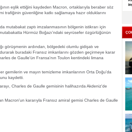
Kü
in
ğının eşlik ettiğini kaydeden Macron, ortaklarıyla beraber söz
trafiğinin güvenliğine katkı sağlamaya hazır olduklarını
K
Kı
da mutabakat zaptı imzalanmasının bölgenin istikrarı için
it
 mutabakatta Hürmüz Boğazı'ndaki seyrüsefer özgürlüğünün
ÇO
ğı görüşmenin ardından, bölgedeki olumlu gidişatı ve
ndurarak buradaki Fransız imkanlarını gözden geçirmeye karar
Charles de Gaulle'ün Fransa'nın Toulon kentindeki limana
ğer gemilerin ve mayın temizleme imkanlarının Orta Doğu'da
unu kaydetti.
arayı, Charles de Gaulle gemisinin halihazırda Akdeniz'de
n Macron'un kararıyla Fransız amiral gemisi Charles de Gaulle