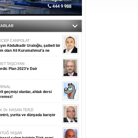
ıtlama!
’
ZARLAR
ECEP CANPOLAT
yın Abdulkadir Uraloğlu, şaibeli bir
im olan Ali Kurumahmut’a ne
nışıyorsunuz?
RET TAŞCIYAN
rdic Plan 2023’e Dair
URNAL
rli geçmişi olanlar, ahlak dersi
eremez!
t. Dr. HASAN TERZİ
ntrö, yurtta ve dünyada barıştır
RTUĞ YAŞAR