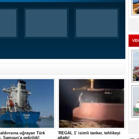
MS
eu
VİD
Ç
sa
aldırısına uğrayan Türk
'REGAL 1' isimli tanker, tehlikeyi
, Samsun'a getirildi!
atlattı!