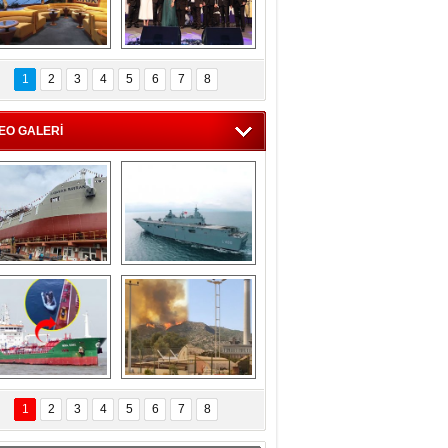
C'den 55 milyon 
5. Bosphorus Ship 
roluk turizm geliri 
Brokers Dinner, 
1
2
3
4
5
6
7
8
müjdesi
İstanbul’da yapıldı
EO GALERİ
eksan Tersanesi, 
TCG Anadolu, 
Başaran Bayrak 
tersane teknik 
tankerini suya 
seyrini tamamladı
indirdi
Göçmenlerin 
Milas’taki yangın 
imdadına Türk 
yeniden termik 
1
2
3
4
5
6
7
8
hipli MINA DENIZ 
santrallere doğru 
yetişti
ilerliyor