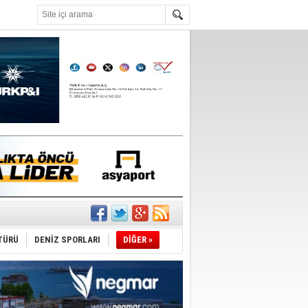
°C
ldi!
TÜRÜ
DENİZ SPORLARI
DİĞER »
da
üldü