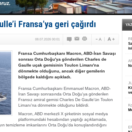
Denizcilik sektörü, Alsancak Limanı’ndan memnun
Türkiye’den Karadeniz'deki gemicilik faaliyetlerine kıs
‘14. Olympos Regatta’ başlıyor
Taksi Botlar, 50 yıldır Marmaris’in mavi sularında
le’i Fransa’ya geri çağırdı
TÜRKLİM Başkanı Hamdi Erçelik’ten ‘Çözüm Anahtarı
YA
R
08.07.2026 00:01
Sa
is
Fransa Cumhurbaşkanı Macron, ABD-İran Savaşı
da
sonrası Orta Doğu'ya gönderilen Charles de
A
Gaulle uçak gemisinin Toulon Limanı'na
No
dönmekte olduğunu, ancak diğer gemilerin
bölgede kaldığını açıkladı.
J
Ki
Fransa Cumhurbaşkanı Emmanuel Macron, ABD-
v
İran Savaşı sonrasında Orta Doğu'ya gönderilen
Fransız amiral gemisi Charles De Gaulle'ün Toulon
Limanı'na dönmekte olduğunu bildirdi.
Kp
Mo
Macron, ABD merkezli X şirketinin sosyal medya
platformundaki hesabından yaptığı açıklamada,
yın temizleme imkanlarını Orta Doğu'da konuşlandırdığını
E